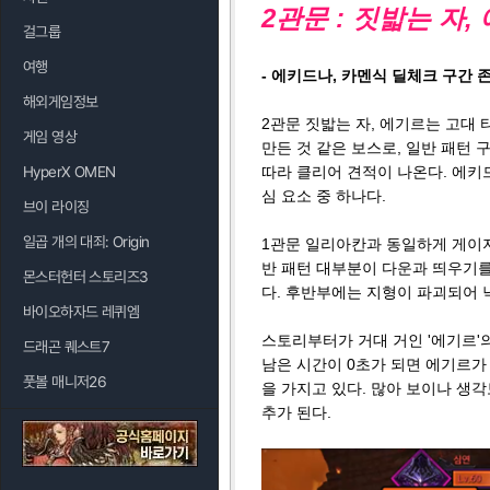
2관문 : 짓밟는 자,
걸그룹
여행
- 에키드나, 카멘식 딜체크 구간 존
해외게임정보
2관문 짓밟는 자, 에기르는 고대 
게임 영상
만든 것 같은 보스로, 일반 패턴
HyperX OMEN
따라 클리어 견적이 나온다. 에키
심 요소 중 하나다.
브이 라이징
일곱 개의 대죄: Origin
1관문 일리아칸과 동일하게 게이지
반 패턴 대부분이 다운과 띄우기를
몬스터헌터 스토리즈3
다. 후반부에는 지형이 파괴되어 
바이오하자드 레퀴엠
스토리부터가 거대 거인 '에기르'
드래곤 퀘스트7
남은 시간이 0초가 되면 에기르가
풋볼 매니저26
을 가지고 있다. 많아 보이나 생각
추가 된다.