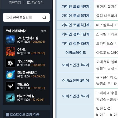
회원가입
ID/PW 찾기
가디언 토벌 4단계
혹한의 헬가
가디언 토벌 5단계
중갑 나크라
가디언 토벌 6단계
데스칼루다
로아 인벤 타이머
더보기
가디언 정화 1단계
소나벨
가르
고요한 안식의 섬
09일 13:00
(-09:09:00)
가디언 정화 2단계
크라티오스
수라도
어비스레이드
아르고스 1페
09일 13:00
(-09:09:00)
카오스게이트
고대유적 엘베
어비스던전 1티어
09일 13:00
(-09:09:00)
몽환의 궁전 -
쿵덕쿵 아일랜드
09일 13:00
(-09:09:00)
욘 - 탄식의 길
어비스던전 2티어
낙원의 문 - 
필드 보스
09일 13:00
(-09:09:00)
오레하의 우물 
에라스모의 섬
어비스던전 3티어
카양겔 - 천공
09일 14:00
(-10:09:00)
발탄 1~2
로스트아크 화제 집중
비아 1
비아 