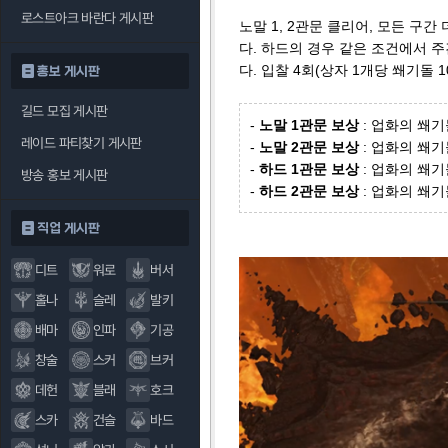
로스트아크 바란다 게시판
노말 1, 2관문 클리어, 모든 구
다. 하드의 경우 같은 조건에서 주간
다. 입찰 4회(상자 1개당 쐐기돌 
홍보 게시판
길드 모집 게시판
-
노말 1관문 보상
: 업화의 쐐기돌
레이드 파티찾기 게시판
-
노말 2관문 보상
: 업화의 쐐기돌
-
하드 1관문 보상
: 업화의 쐐기돌
방송 홍보 게시판
-
하드 2관문 보상
: 업화의 쐐기돌
직업 게시판
디트
워로
버서
홀나
슬레
발키
배마
인파
기공
창술
스커
브커
데헌
블래
호크
스카
건슬
바드