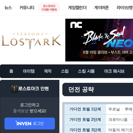
로스트아크
뉴스
커뮤니티
게임캘린더
게이머존
라이브/
기대평 이벤트
홈
아이템
제작
스킬
스킬 시뮬
아크 패시브
로스트아크 인벤
던전 공략
로그인하고
가디언 토벌 1단계
우르닐
루메
출석보상
받으세요!
가디언 토벌 2단계
크로마니움
로그인
가디언 토벌 3단계
어둠의 레기