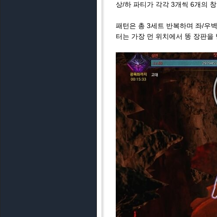
▲ 4개
남은 체력 260줄 ② : 3창 깨기
심장을 파괴하면 즉시 다음 기믹인
해 감소 버프 15중첩과 1분 기절
기적으로 등장하는 3창 3개를 파괴
첫 패턴 시작 후 에기르의 기절 
다. 전장 벽 끝에 붙으면 이 공격
가장 먼 캐릭터 2인(상/하 포함)
을 처리하면 된다.
발차기 공격 후 3개의 창이 무작위
의 받는 피해 감소 디버프가 1중
상/하 파티가 각각 3개씩 6개의 