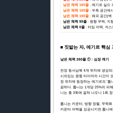
남은 체력 165줄
: 에기르 실드
남은 체력 165줄
: 우측 공간에서
남은 체력 165줄
: 왜곡 공간(
남은 체력 95줄
: 원형 무력, 
남은 체력 0줄
: 타임 어택, 저
■ 짓밟는 자, 에기르 핵심
남은 체력 260줄 ① : 심장 깨기
전장 동서남북 4개 위치에 생성되
시되있는 원형 타이머의 시간이 모두
정 위치에 등장하는 에기르의 '톱니'
끔하다. 톱니는 1개당 25%의 피
니는 총 3회에 걸쳐 나오니 1회 
톱니는 카운터, 방향 정렬, 무력화
카운터 어택을 성공시키면 톱니에 