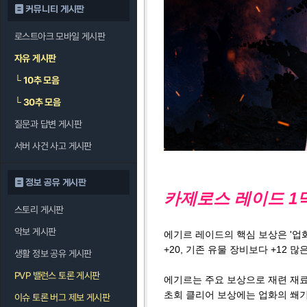
커뮤니티 게시판
로스트아크 모바일 게시판
자유 게시판
└
10추 모음
└
30추 모음
질문과 답변 게시판
서버 사건 사고 게시판
정보 공유 게시판
카제로스 레이드 1막
스토리 게시판
악보 게시판
에기르 레이드의 핵심 보상은 '업화
+20, 기존 유물 장비보다 +12
생활 정보 공유 게시판
PVP 밸런스 토론 게시판
에기르는 주요 보상으로 재련 재료와
초회 클리어 보상에는 업화의 쐐기돌
이슈 토론 버그 제보 게시판