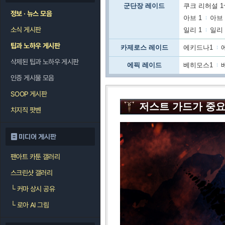
군단장 레이드
쿠크 리허설 1
정보 · 뉴스 모음
아브 1
아브 
소식 게시판
일리 1
일리 
팁과 노하우 게시판
카제로스 레이드
에키드나1
삭제된 팁과 노하우 게시판
에픽 레이드
베히모스1
인증 게시물 모음
SOOP 게시판
저스트 가드가 중요!
치지직 팟벤
미디어 게시판
팬아트 카툰 갤러리
스크린샷 갤러리
└
커마 상시 공유
└
로아 AI 그림