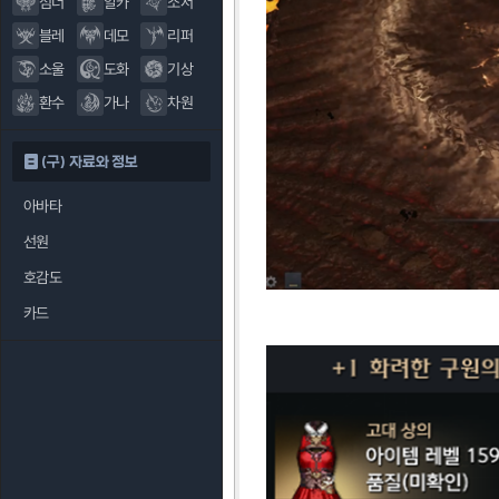
섬너
알카
소서
블레
데모
리퍼
소울
도화
기상
환수
가나
차원
(구) 자료와 정보
아바타
선원
호감도
카드