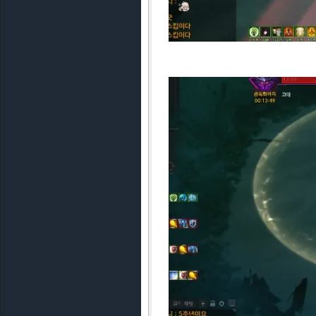
남은 체력 260줄 ③ : 왜곡 공간
심장 파괴에서 이어지는 세 번째 
시작한다. 에기르의 공격을 잘 피
곡 디버프가 1 중첩씩 쌓인다. 공
피하고자 사용해야 하는 경우도 
왜곡 공간에서 가장 조심해야 할 
라진 에기르가 12/3/6/9시에 등
르의 후속 공격에 맞을 시 바로 사망
게 징표가 생기고 그 징표 대상자
1/5/7/11시 무력화 패턴은 에
다. 좌우에 붙어 무력화를 진행하
해야 한다.