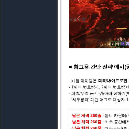
■ 참고용 간단 전략 예시(
- 배틀 아이템은
회복약/아드로핀 
- 1파티 번호x3-1, 2파티 번호x3
- 좌측/우측 공간 위/아래 정하기(
- '사두룡격' 패턴 어그로 대상자 
남은 체력 260줄
: 톱니 카운터
남은 체력 260줄
: 좌측 공간에서
남은 체력 260줄
: 왜곡 공간(