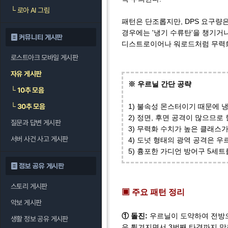
└
로아 AI 그림
패턴은 단조롭지만, DPS 요구량
경우에는 '냉기 수류탄'을 챙기거
커뮤니티 게시판
디스트로이어나 워로드처럼 무력화 
로스트아크 모바일 게시판
자유 게시판
※ 우르닐 간단 공략
└
10추 모음
└
30추 모음
1) 불속성 몬스터이기 때문에 
2) 정면, 후면 공격이 많으므로
질문과 답변 게시판
3) 무력화 수치가 높은 클래스
서버 사건 사고 게시판
4) 도넛 형태의 광역 공격은 우
5) 흉포한 가디언 방어구 5세
정보 공유 게시판
스토리 게시판
▣ 주요 패턴 정리
악보 게시판
① 돌진:
우르닐이 도약하여 전방으
생활 정보 공유 게시판
우 튕겨지면서 3번째 타격까지 맞