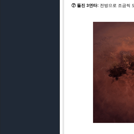
⑦ 돌진 3연타:
전방으로 조금씩 도