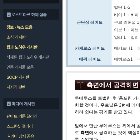
발탄 1~2
로스트아크 화제 집중
비아 1
비아 
군단장 레이드
쿠크 리허설 1
정보 · 뉴스 모음
아브 1
아브 
소식 게시판
일리 1
일리 
팁과 노하우 게시판
카제로스 레이드
에키드나1
삭제된 팁과 노하우 게시판
에픽 레이드
베히모스1
인증 게시물 모음
SOOP 게시판
측면에서 공격하면 
치지직 팟벤
루메루스를 토벌한 후 '흉포한 가
미디어 게시판
향할 것이다. 우르닐은 2번째 레
히려 쉽다는 평가를 받고 있다.
팬아트 카툰 갤러리
앞에서 만난 루메루스는 뒤에서 
스크린샷 갤러리
로
측면
에서 공격하는 것이 핵심이
└
커마 상시 공유
록 주의한다.