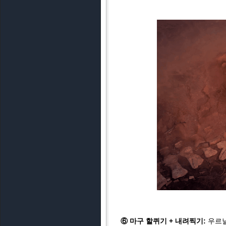
⑥ 마구 할퀴기 + 내려찍기:
우르닐