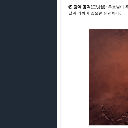
⑧ 광역 공격(도넛형):
우르닐이 주
닐과 가까이 있으면 안전하다.