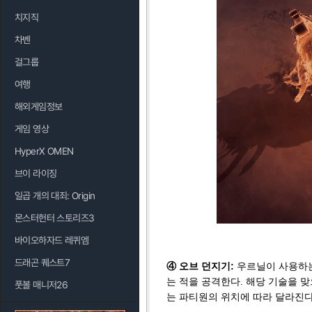
치지직
차벤
걸그룹
여행
해외게임정보
게임 영상
HyperX OMEN
브이 라이징
일곱 개의 대죄: Origin
몬스터헌터 스토리즈3
바이오하자드 레퀴엠
드래곤 퀘스트7
④ 오브 던지기:
우르닐이 사용하는
는 적을 공격한다. 해당 기술을 
풋볼 매니저26
는 파티원의 위치에 따라 달라진다