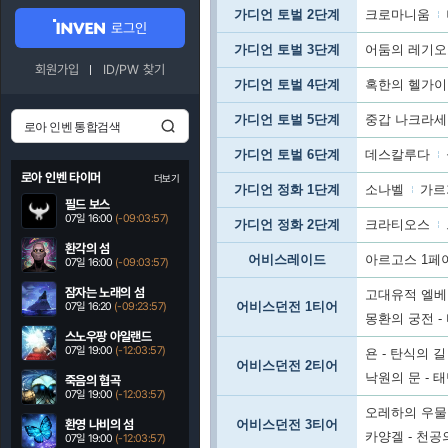
가디언 토벌 2단계
크로마니움
로그인
가디언 토벌 3단계
어둠의 레기
회원가입
ID/PW 찾기
가디언 토벌 4단계
혹한의 헬가
가디언 토벌 5단계
중갑 나크라
가디언 토벌 6단계
데스칼루다
로아 인벤 타이머
더보기
가디언 정화 1단계
소나벨
가르
필드 보스
07일 16:00
(-09:03:56)
가디언 정화 2단계
크라티오스
환각의 섬
어비스레이드
아르고스 1페
07일 16:00
(-09:03:56)
잠자는 노래의 섬
고대유적 엘베
어비스던전 1티어
07일 16:20
(-09:23:56)
몽환의 궁전 -
스노우팡 아일랜드
07일 19:00
(-12:03:56)
욘 - 탄식의 길
어비스던전 2티어
낙원의 문 - 
죽음의 협곡
07일 19:00
(-12:03:56)
오레하의 우물 
환영 나비의 섬
어비스던전 3티어
카양겔 - 천공
07일 19:00
(-12:03:56)