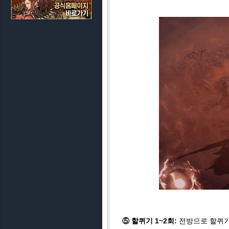
⑤ 할퀴기 1~2회:
전방으로 할퀴기를