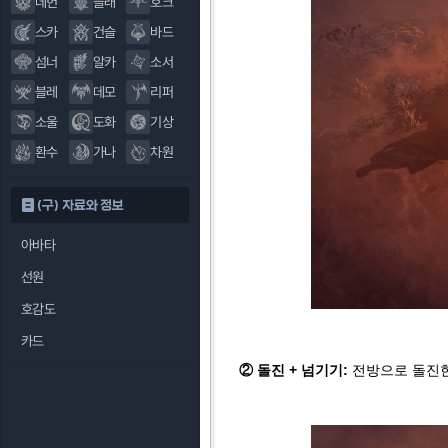
데헌
블래
호크
스카
건슬
바드
섬너
알카
소서
블레
데모
리퍼
소울
도화
기상
환수
가나
차원
(구) 자료와 정보
아바타
선원
호감도
카드
② 돌진 + 넘기기:
전방으로 돌진한