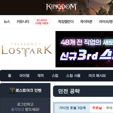
로스트아크
뉴스
커뮤니티
게임캘린더
게이머존
라이브/
기대평 이벤트
홈
아이템
제작
스킬
스킬 시뮬
아크 패시브
로스트아크 인벤
던전 공략
로그인하고
가디언 토벌 1단계
우르닐
루메
출석보상
받으세요!