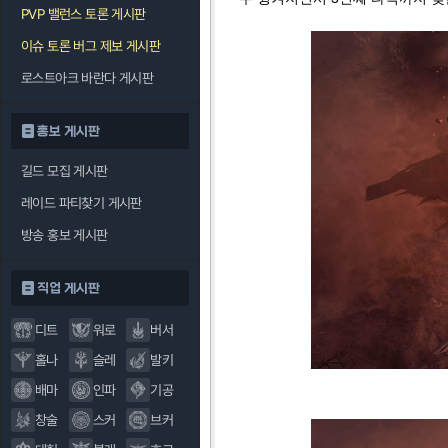
PVP 밸런스 토론 게시판
이슈 토론 버그 제보 게시판
로스트아크 바란다 게시판
홍보 게시판
길드 모집 게시판
레이드 파티찾기 게시판
방송 홍보 게시판
직업 게시판
디트
워로
버서
홀나
슬레
발키
배마
인파
기공
창술
스커
브커