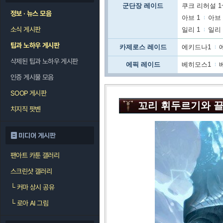
군단장 레이드
쿠크 리허설 1
정보 · 뉴스 모음
아브 1
아브 
소식 게시판
일리 1
일리 
팁과 노하우 게시판
카제로스 레이드
에키드나1
삭제된 팁과 노하우 게시판
에픽 레이드
베히모스1
인증 게시물 모음
SOOP 게시판
꼬리 휘두르기와 끌
치지직 팟벤
미디어 게시판
팬아트 카툰 갤러리
스크린샷 갤러리
└
커마 상시 공유
└
로아 AI 그림