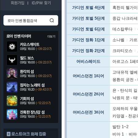
회원가입
ID/PW 찾기
가디언 토벌 4단계
혹한의 헬가
가디언 토벌 5단계
중갑 나크라
가디언 토벌 6단계
데스칼루다
로아 인벤 타이머
더보기
가디언 정화 1단계
소나벨
가르
카오스게이트
09일 16:00
(-09:22:05)
가디언 정화 2단계
크라티오스
필드 보스
어비스레이드
아르고스 1페
09일 16:00
(-09:22:05)
환각의 섬
고대유적 엘베
어비스던전 1티어
09일 16:00
(-09:22:05)
몽환의 궁전 -
잠자는 노래의 섬
09일 16:20
(-09:42:05)
욘 - 탄식의 길
어비스던전 2티어
낙원의 문 - 
기회의 섬
09일 19:00
(-12:22:05)
오레하의 우물 
잔혹한 장난감 섬
어비스던전 3티어
카양겔 - 천공
09일 19:00
(-12:22:05)
발탄 1~2
로스트아크 화제 집중
비아 1
비아 