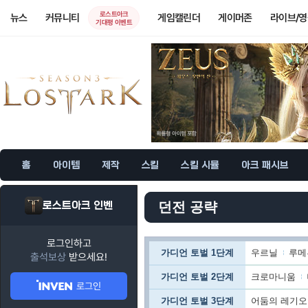
로스트아크
뉴스
커뮤니티
게임캘린더
게이머존
라이브/
기대평 이벤트
홈
아이템
제작
스킬
스킬 시뮬
아크 패시브
로스트아크 인벤
던전 공략
로그인하고
가디언 토벌 1단계
우르닐
루메
출석보상
받으세요!
가디언 토벌 2단계
크로마니움
로그인
가디언 토벌 3단계
어둠의 레기