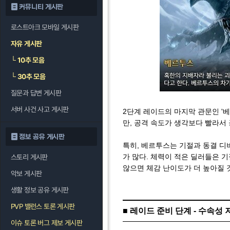
커뮤니티 게시판
로스트아크 모바일 게시판
자유 게시판
└
10추 모음
└
30추 모음
질문과 답변 게시판
서버 사건 사고 게시판
2단계 레이드의 마지막 관문인 '베
만, 공격 속도가 생각보다 빨라서
정보 공유 게시판
특히, 베르투스는 기절과 동결 디
가 많다. 체력이 적은 딜러들은 
스토리 게시판
않으면 체감 난이도가 더 높아질 
악보 게시판
생활 정보 공유 게시판
PVP 밸런스 토론 게시판
■ 레이드 준비 단계 - 수속성 
이슈 토론 버그 제보 게시판