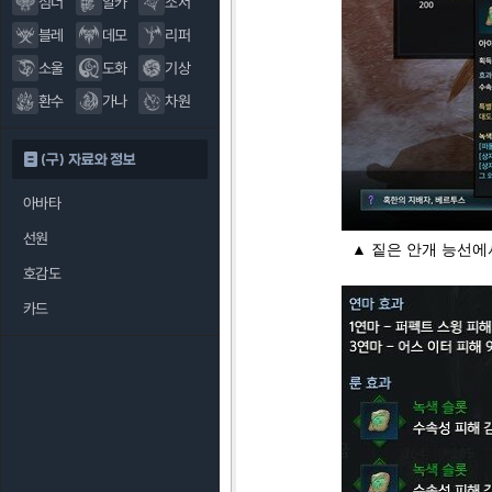
섬너
알카
소서
블레
데모
리퍼
소울
도화
기상
환수
가나
차원
(구) 자료와 정보
아바타
선원
▲ 짙은 안개 능선에
호감도
카드