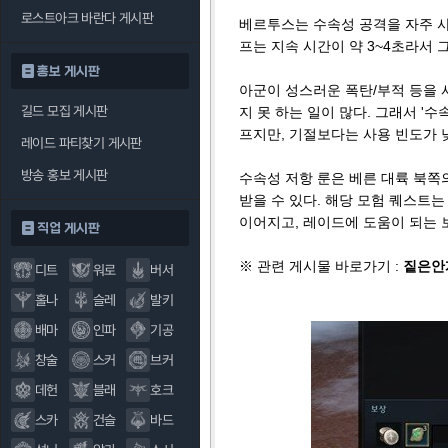
로스트아크 바란다 게시판
베르투스는 수속성 공격을 자주 사
프는 지속 시간이 약 3~4초라서
홍보 게시판
아군이 성스러운 폭탄/부적 등을 
길드 모집 게시판
지 못 하는 일이 많다. 그래서 '
프지만, 기절보다는 사용 빈도가 
레이드 파티찾기 게시판
방송 홍보 게시판
수속성 저항 룬은 베른 대륙 북쪽
받을 수 있다. 해당 모험 퀘스트는 
이어지고, 레이드에 도움이 되는 
직업 게시판
※ 관련 게시물 바로가기 :
짙은안
디트
워로
버서
홀나
슬레
발키
배마
인파
기공
창술
스커
브커
데헌
블래
호크
스카
건슬
바드