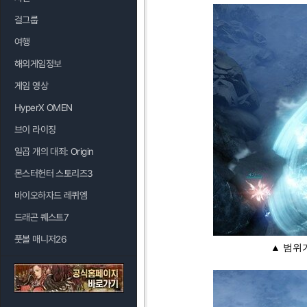
걸그룹
여행
해외게임정보
게임 영상
HyperX OMEN
브이 라이징
일곱 개의 대죄: Origin
몬스터헌터 스토리즈3
바이오하자드 레퀴엠
드래곤 퀘스트7
풋볼 매니저26
▲ 범위