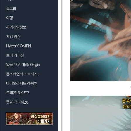
걸그룹
여행
해외게임정보
게임 영상
HyperX OMEN
브이 라이징
일곱 개의 대죄: Origin
몬스터헌터 스토리즈3
바이오하자드 레퀴엠
드래곤 퀘스트7
풋볼 매니저26