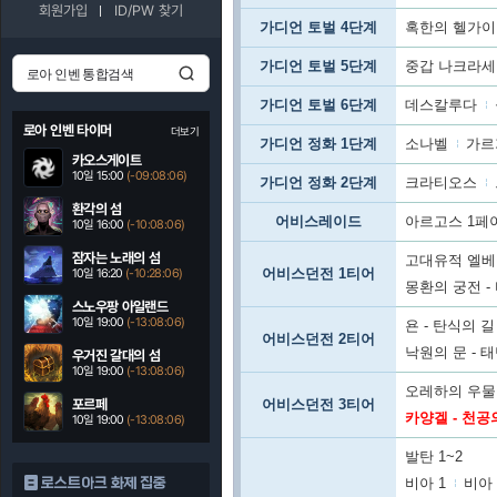
회원가입
ID/PW 찾기
가디언 토벌 4단계
혹한의 헬가
가디언 토벌 5단계
중갑 나크라
가디언 토벌 6단계
데스칼루다
로아 인벤 타이머
더보기
가디언 정화 1단계
소나벨
가르
카오스게이트
10일 15:00
(-09:08:04)
가디언 정화 2단계
크라티오스
환각의 섬
어비스레이드
아르고스 1페
10일 16:00
(-10:08:04)
잠자는 노래의 섬
고대유적 엘베
어비스던전 1티어
10일 16:20
(-10:28:04)
몽환의 궁전 -
스노우팡 아일랜드
10일 19:00
(-13:08:04)
욘 - 탄식의 길
어비스던전 2티어
낙원의 문 - 
우거진 갈대의 섬
10일 19:00
(-13:08:04)
오레하의 우물 
포르페
어비스던전 3티어
카양겔 - 천공
10일 19:00
(-13:08:04)
발탄 1~2
로스트아크 화제 집중
비아 1
비아 