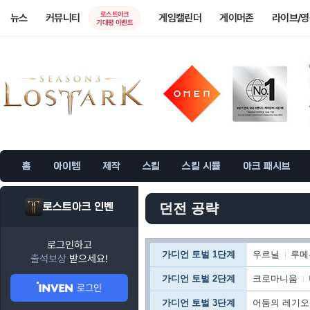
로스트아크
뉴스
커뮤니티
게임캘린더
게이머존
라이브/
기대평 이벤트
홈
아이템
제작
스킬
스킬 시뮬
아크 패시브
로스트아크 인벤
던전 공략
로그인하고
가디언 토벌 1단계
우르닐
루메
출석보상
받으세요!
가디언 토벌 2단계
크로마니움
로그인
가디언 토벌 3단계
어둠의 레기