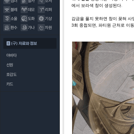
섬너
알카
소서
에서 보라색 창이 생성된다.
블레
데모
리퍼
소울
도화
기상
감금을 풀지 못하면 창이 꽂혀 사
3회 중첩되면, 파티원 근처로 이
환수
가나
차원
(구) 자료와 정보
아바타
선원
호감도
카드