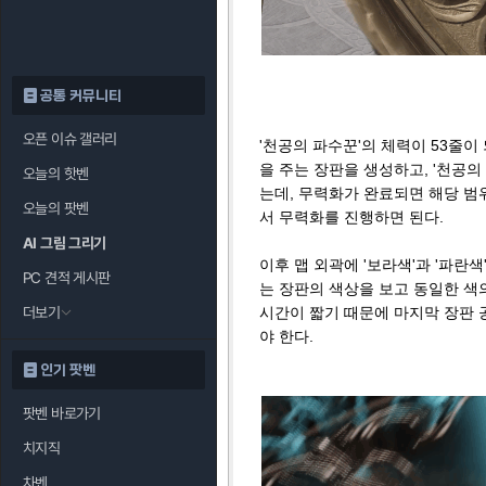
공통 커뮤니티
오픈 이슈 갤러리
'천공의 파수꾼'의 체력이 53줄이
을 주는 장판을 생성하고, '천공
오늘의 핫벤
는데, 무력화가 완료되면 해당 범
오늘의 팟벤
서 무력화를 진행하면 된다.
AI 그림 그리기
이후 맵 외곽에 '보라색'과 '파란
PC 견적 게시판
는 장판의 색상을 보고 동일한 색
더보기
시간이 짧기 때문에 마지막 장판 
야 한다.
인기 팟벤
팟벤 바로가기
치지직
차벤