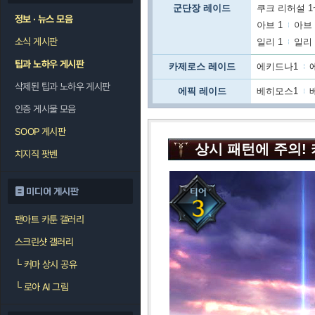
군단장 레이드
쿠크 리허설 1
정보 · 뉴스 모음
아브 1
아브 
소식 게시판
일리 1
일리 
팁과 노하우 게시판
카제로스 레이드
에키드나1
삭제된 팁과 노하우 게시판
에픽 레이드
베히모스1
인증 게시물 모음
SOOP 게시판
상시 패턴에 주의! 
치지직 팟벤
미디어 게시판
팬아트 카툰 갤러리
스크린샷 갤러리
└
커마 상시 공유
└
로아 AI 그림