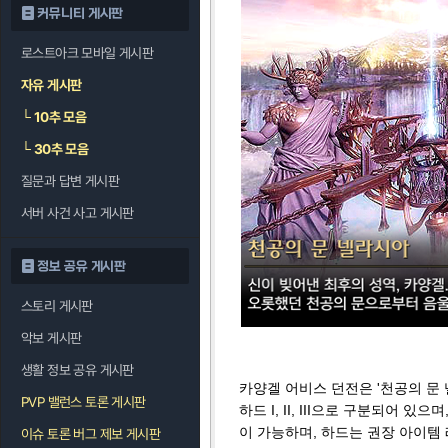
커뮤니티 게시판
로스트아크 모바일 게시판
자유 게시판
└
10추 모음
└
30추 모음
질문과 답변 게시판
서버 사건 사고 게시판
정보 공유 게시판
스토리 게시판
악보 게시판
생활 정보 공유 게시판
카양겔 어비스 던전은 '천공의 문 
PVP 밸런스 토론 게시판
하드 I, II, III으로 구분되어 
이 가능하며, 하드는 권장 아이템 레벨이
이슈 토론 버그 제보 게시판