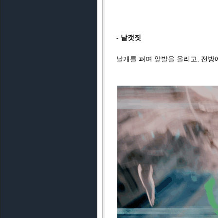
- 날갯짓
날개를 펴며 앞발을 올리고, 전방