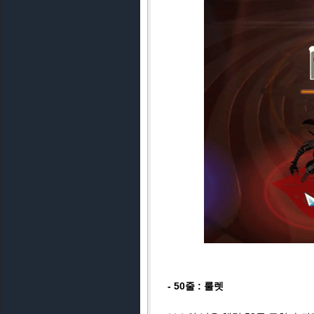
- 50줄 : 룰렛