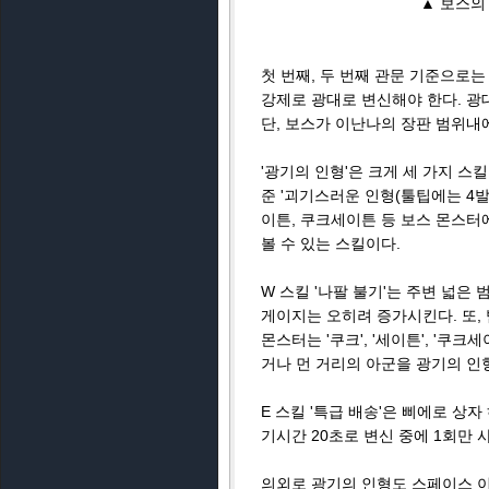
▲ 보스의
첫 번째, 두 번째 관문 기준으로
강제로 광대로 변신해야 한다. 광대
단, 보스가 이난나의 장판 범위내
'광기의 인형'은 크게 세 가지 스킬
준 '괴기스러운 인형(툴팁에는 4발
이튼, 쿠크세이튼 등 보스 몬스터
볼 수 있는 스킬이다.
W 스킬 '나팔 불기'는 주변 넓은
게이지는 오히려 증가시킨다. 또,
몬스터는 '쿠크', '세이튼', '쿠
거나 먼 거리의 아군을 광기의 인
E 스킬 '특급 배송'은 삐에로 상
기시간 20초로 변신 중에 1회만 
의외로 광기의 인형도 스페이스 이