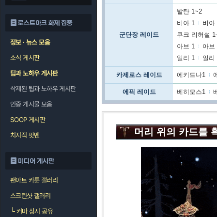
발탄 1~2
로스트아크 화제 집중
비아 1
비아 
군단장 레이드
쿠크 리허설 1
정보 · 뉴스 모음
아브 1
아브 
소식 게시판
일리 1
일리 
팁과 노하우 게시판
카제로스 레이드
에키드나1
삭제된 팁과 노하우 게시판
에픽 레이드
베히모스1
인증 게시물 모음
SOOP 게시판
머리 위의 카드를 
치지직 팟벤
미디어 게시판
팬아트 카툰 갤러리
스크린샷 갤러리
└
커마 상시 공유