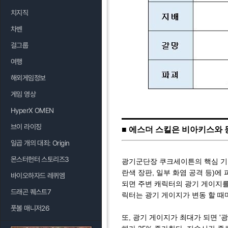
치지직
차벤
걸그룹
여행
해외게임정보
게임 영상
HyperX OMEN
브이 라이징
■ 에스더 스킬은 비아키스와 동
일곱 개의 대죄: Origin
몬스터헌터 스토리즈3
광기군단장 쿠크세이튼의 핵심 기믹
란색 장판, 일부 화염 공격 등)에
바이오하자드 레퀴엠
되면 주변 캐릭터의 광기 게이지를
드래곤 퀘스트7
릭터는 광기 게이지가 변동 할 때
풋볼 매니저26
또, 광기 게이지가 최대가 되면 '