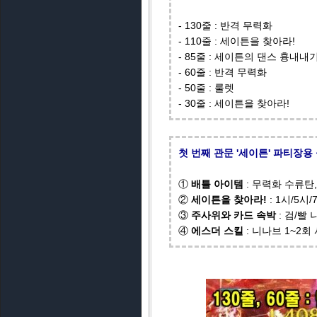
- 130줄 : 반격 무력화
- 110줄 : 세이튼을 찾아라!
- 85줄 : 세이튼의 댄스 흉내내
- 60줄 : 반격 무력화
- 50줄 : 룰렛
- 30줄 : 세이튼을 찾아라!
첫 번째 관문 '세이튼' 파티장용
①
배틀 아이템
: 무력화 수류탄,
②
세이튼을 찾아라!
: 1시/5시
③
주사위와 카드 속박
: 검/빨
④
에스더 스킬
: 니나브 1~2회