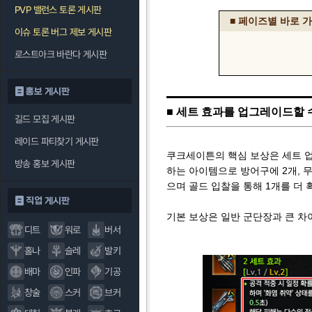
PVP 밸런스 토론 게시판
■ 페이즈별 바로 
이슈 토론 버그 제보 게시판
로스트아크 바란다 게시판
홍보 게시판
■ 세트 효과를 업그레이드할 수
길드 모집 게시판
레이드 파티찾기 게시판
쿠크세이튼의 핵심 보상은 세트 업그
방송 홍보 게시판
하는 아이템으로 방어구에 2개, 무
으며 골드 입찰을 통해 1개를 더 
직업 게시판
기본 보상은 일반 군단장과 큰 차
디트
워로
버서
홀나
슬레
발키
배마
인파
기공
창술
스커
브커