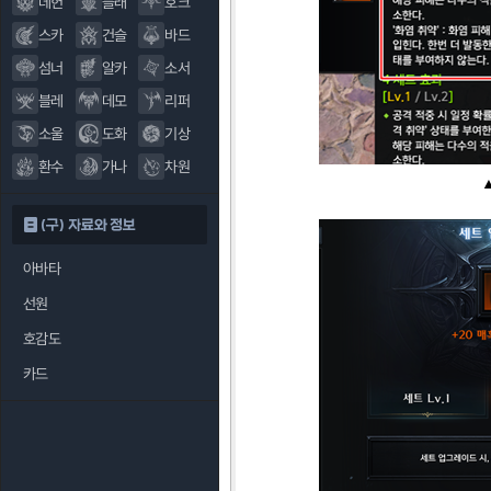
데헌
블래
호크
스카
건슬
바드
섬너
알카
소서
블레
데모
리퍼
소울
도화
기상
환수
가나
차원
(구) 자료와 정보
아바타
선원
호감도
카드