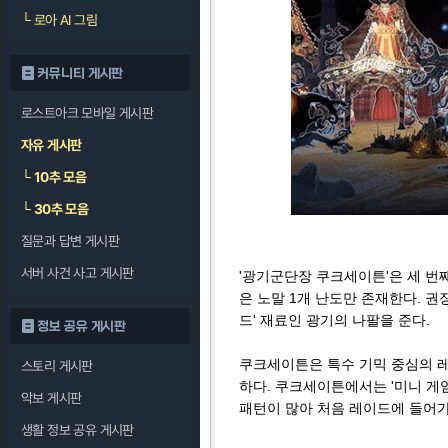
└
로아 AI 그림
커뮤니티 게시판
로스트아크 모바일 게시판
자유 게시판
└
10추 모음
└
30추 모음
질문과 답변 게시판
서버 사건 사고 게시판
'광기군단장 쿠크세이튼'은 세 번째
은 노말 1개 난도만 존재한다. 권
드' 재료인 광기의 나팔을 준다.
정보 공유 게시판
쿠크세이튼은 특수 기믹 중심의 레
스토리 게시판
하다. 쿠크세이튼에서는 '미니 게
악보 게시판
패턴이 많아 처음 레이드에 들어가
생활 정보 공유 게시판