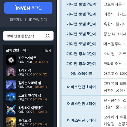
가디언 토벌 2단계
크로마니움
로그인
가디언 토벌 3단계
어둠의 레기
회원가입
ID/PW 찾기
가디언 토벌 4단계
혹한의 헬가
가디언 토벌 5단계
중갑 나크라
가디언 토벌 6단계
데스칼루다
로아 인벤 타이머
더보기
가디언 정화 1단계
소나벨
가르
카오스게이트
06일 17:00
(-09:00:30)
가디언 정화 2단계
크라티오스
환각의 섬
어비스레이드
아르고스 1페
06일 18:00
(-10:00:30)
잠자는 노래의 섬
고대유적 엘베
어비스던전 1티어
06일 18:20
(-10:20:30)
몽환의 궁전 -
고요한 안식의 섬
06일 19:00
(-11:00:30)
욘 - 탄식의 길
어비스던전 2티어
낙원의 문 - 
라일라이 아일랜드
06일 19:00
(-11:00:30)
오레하의 우물 
볼라르 섬
어비스던전 3티어
카양겔 - 천공
06일 19:00
(-11:00:30)