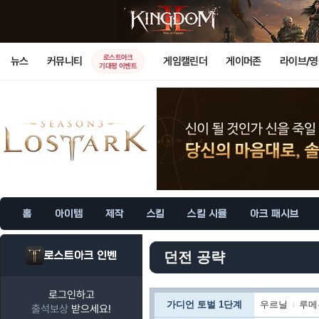
로스트아크
뉴스
커뮤니티
게임캘린더
게이머존
라이브/
기대평 이벤트
홈
아이템
제작
스킬
스킬 시뮬
아크 패시브
로스트아크 인벤
던전 공략
로그인하고
가디언 토벌 1단계
우르닐
루메
출석보상
받으세요!