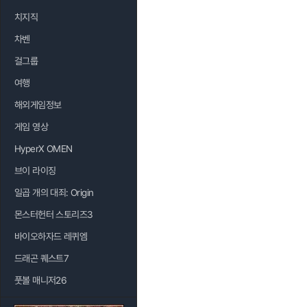
치지직
차벤
걸그룹
여행
해외게임정보
게임 영상
HyperX OMEN
브이 라이징
일곱 개의 대죄: Origin
몬스터헌터 스토리즈3
바이오하자드 레퀴엠
드래곤 퀘스트7
풋볼 매니저26