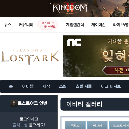
로스트아크
뉴스
커뮤니티
게임캘린더
게이머존
라이브/
기대평 이벤트
홈
아이템
제작
스킬
스킬 시뮬
아크 패시브
로스트아크 인벤
아바타 갤러리
로그인하고
출석보상
받으세요!
워로드
버서커
디스트로이어