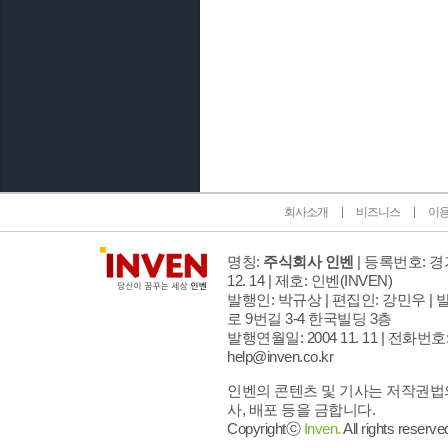
인벤 공식 미디어 파트너 및 제휴 파트너
회사소개
비즈니스
이
명칭:
주식회사 인벤
| 등록번호: 경기
12. 14 | 제호: 인벤
(INVEN)
발행인: 박규상 | 편집인: 강민우 |
발
로 9번길 3-4 한국빌딩 3층
발행연월일: 2004 11. 11 |
전화번호: 02
help@inven.co.kr
인벤의 콘텐츠 및 기사는 저작권법의
사, 배포 등을 금합니다.
Copyrightⓒ
Inven.
All rights reserve