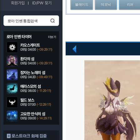
회원가입
ID/PW 찾기
블레이드
데모닉
리퍼
로아 인벤 타이머
더보기
카오스게이트
09일 04:00
(-09:29:10)
이
전
환각의 섬
09일 04:00
(-09:29:10)
잠자는 노래의 섬
09일 04:20
(-09:49:10)
에라스모의 섬
09일 06:00
(-11:29:10)
필드 보스
09일 07:00
(-12:29:10)
고요한 안식의 섬
09일 09:00
(-14:29:10)
로스트아크 화제 집중