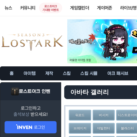
로스트아크
뉴스
커뮤니티
게임캘린더
게이머존
라이브/
기대평 이벤트
홈
아이템
제작
스킬
스킬 시뮬
아크 패시브
로스트아크 인벤
아바타 갤러리
로그인하고
출석보상
받으세요!
워로드
버서커
디스트로이어
로그인
브레이커
데빌헌터
블래스터