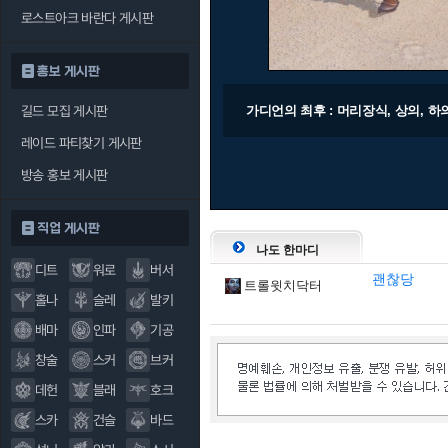
로스트아크 바란다 게시판
홍보 게시판
가디언의 최후 : 머리장식, 상의, 하
길드 모집 게시판
레이드 파티찾기 게시판
방송 홍보 게시판
직업 게시판
나도 한마디
디트
워로
버서
괜찮당
트롤윗치닥터
홀나
슬레
발키
배마
인파
기공
창술
스커
브커
데헌
블래
호크
스카
건슬
바드