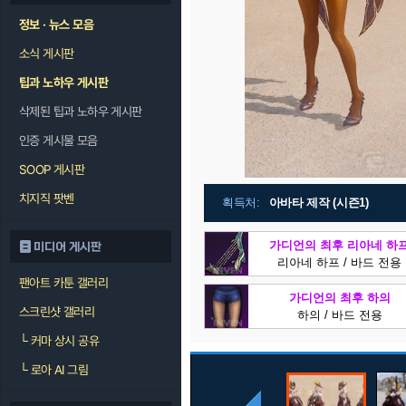
정보 · 뉴스 모음
소식 게시판
팁과 노하우 게시판
삭제된 팁과 노하우 게시판
인증 게시물 모음
SOOP 게시판
치지직 팟벤
획득처:
아바타 제작 (시즌1)
가디언의 최후 리아네 하
미디어 게시판
리아네 하프 / 바드 전용
팬아트 카툰 갤러리
가디언의 최후 하의
스크린샷 갤러리
하의 / 바드 전용
└
커마 상시 공유
└
로아 AI 그림