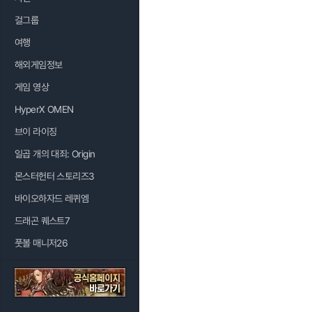
걸그룹
여행
해외게임정보
게임 영상
HyperX OMEN
브이 라이징
일곱 개의 대죄: Origin
몬스터헌터 스토리즈3
바이오하자드 레퀴엠
드래곤 퀘스트7
풋볼 매니저26