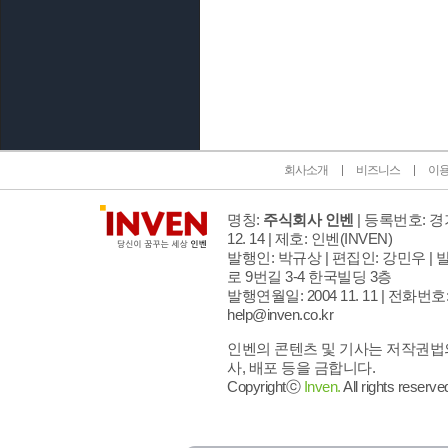
인벤 공식 미디어 파트너 및 제휴 파트너
회사소개
비즈니스
이
명칭:
주식회사 인벤
| 등록번호: 경기
12. 14 | 제호: 인벤
(INVEN)
발행인: 박규상 | 편집인: 강민우 |
발
로 9번길 3-4 한국빌딩 3층
발행연월일: 2004 11. 11 |
전화번호: 02
help@inven.co.kr
인벤의 콘텐츠 및 기사는 저작권법의
사, 배포 등을 금합니다.
Copyrightⓒ
Inven.
All rights reserve