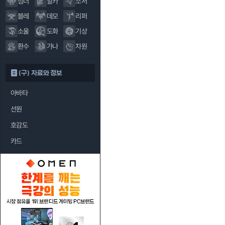
섬너
알카
소서
블레
데모
리퍼
소울
도화
기상
환수
가나
차원
(구) 자료와 정보
아바타
선원
호감도
카드