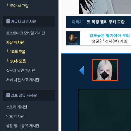
└
로아 AI 그림
커뮤니티 게시판
획득처:
펫 목장 젤리 쿠키 교환
로스트아크 모바일 게시판
강도높은 헬가이아 부리
얼굴2 / 전사(여) 계열
자유 게시판
└
10추 모음
└
30추 모음
질문과 답변 게시판
서버 사건 사고 게시판
정보 공유 게시판
스토리 게시판
악보 게시판
생활 정보 공유 게시판