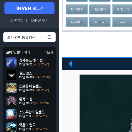
로그인
브레이커
데빌헌터
블래스터
회원가입
ID/PW 찾기
블레이드
데모닉
리퍼
로아 인벤 타이머
더보기
잠자는 노래의 섬
07일 08:20
(-09:12:19)
이
전
필드 보스
07일 09:00
(-09:52:19)
모코콩 아일랜드
07일 09:30
(-10:22:19)
환각의 섬
07일 10:00
(-10:52:19)
스노우팡 아일랜드
07일 11:00
(-11:52:19)
죽음의 협곡
07일 11:00
(-11:52:19)