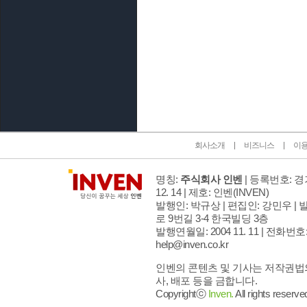
인벤 공식 미디어 파트너 및 제휴 파트너
회사소개
비즈니스
이
명칭:
주식회사 인벤
| 등록번호: 경기
12. 14 | 제호: 인벤
(INVEN)
발행인: 박규상 | 편집인: 강민우 |
발
로 9번길 3-4 한국빌딩 3층
발행연월일: 2004 11. 11 |
전화번호: 02
help@inven.co.kr
인벤의 콘텐츠 및 기사는 저작권법의
사, 배포 등을 금합니다.
Copyrightⓒ
Inven.
All rights reserve