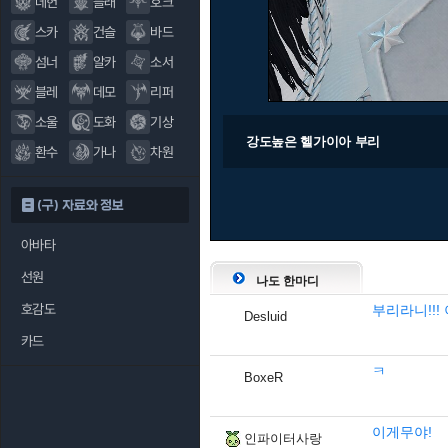
데헌
블래
호크
스카
건슬
바드
섬너
알카
소서
블레
데모
리퍼
소울
도화
기상
강도높은 헬가이아 부리
환수
가나
차원
(구) 자료와 정보
아바타
선원
나도 한마디
호감도
부리라니!!! 
Desluid
카드
ㅋ
BoxeR
이게무야!
인파이터사랑