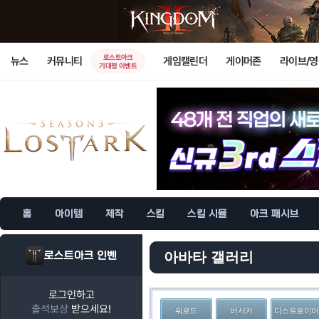
로스트아크
뉴스
커뮤니티
게임캘린더
게이머존
라이브/
기대평 이벤트
홈
아이템
제작
스킬
스킬 시뮬
아크 패시브
로스트아크 인벤
아바타 갤러리
로그인하고
출석보상
받으세요!
워로드
버서커
디스트로이어