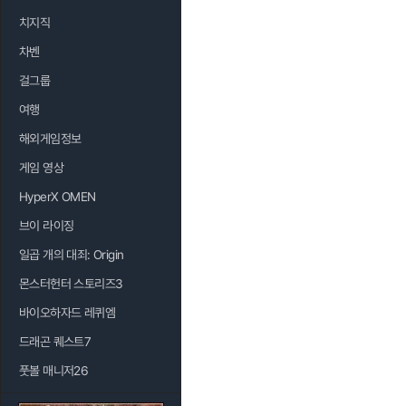
치지직
차벤
걸그룹
여행
해외게임정보
게임 영상
HyperX OMEN
브이 라이징
일곱 개의 대죄: Origin
몬스터헌터 스토리즈3
바이오하자드 레퀴엠
드래곤 퀘스트7
풋볼 매니저26