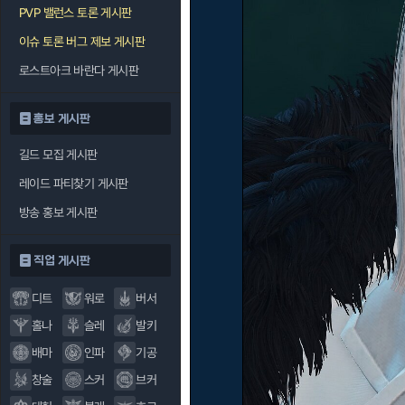
PVP 밸런스 토론 게시판
이슈 토론 버그 제보 게시판
로스트아크 바란다 게시판
홍보 게시판
길드 모집 게시판
레이드 파티찾기 게시판
방송 홍보 게시판
직업 게시판
디트
워로
버서
홀나
슬레
발키
배마
인파
기공
창술
스커
브커