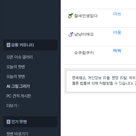
야쓰
철새인생임다
야옹
냥냥이애요
공통 커뮤니티
짹짹
슈쿠림쿠키
오픈 이슈 갤러리
오늘의 핫벤
오늘의 팟벤
AI 그림 그리기
PC 견적 게시판
더보기
인기 팟벤
팟벤 바로가기