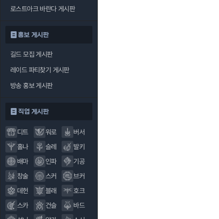
로스트아크 바란다 게시판
홍보 게시판
길드 모집 게시판
레이드 파티찾기 게시판
방송 홍보 게시판
직업 게시판
디트
워로
버서
홀나
슬레
발키
배마
인파
기공
창술
스커
브커
데헌
블래
호크
스카
건슬
바드