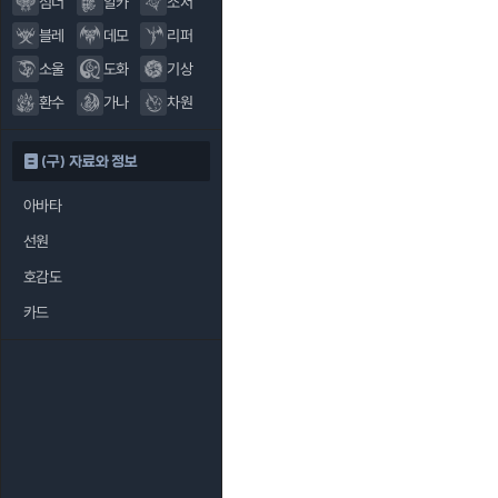
섬너
알카
소서
블레
데모
리퍼
소울
도화
기상
환수
가나
차원
(구) 자료와 정보
아바타
선원
호감도
카드