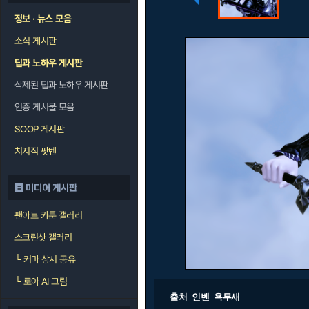
정보 · 뉴스 모음
소식 게시판
팁과 노하우 게시판
삭제된 팁과 노하우 게시판
인증 게시물 모음
SOOP 게시판
치지직 팟벤
미디어 게시판
팬아트 카툰 갤러리
스크린샷 갤러리
└
커마 상시 공유
└
로아 AI 그림
출처_인벤_욕무새