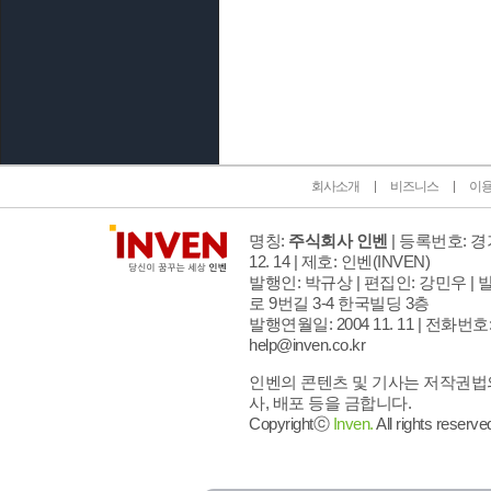
인벤 공식 미디어 파트너 및 제휴 파트너
회사소개
비즈니스
이
명칭:
주식회사 인벤
| 등록번호: 경기
12. 14 | 제호: 인벤
(INVEN)
발행인: 박규상 | 편집인: 강민우 |
발
로 9번길 3-4 한국빌딩 3층
발행연월일: 2004 11. 11 |
전화번호: 02
help@inven.co.kr
인벤의 콘텐츠 및 기사는 저작권법의
사, 배포 등을 금합니다.
Copyrightⓒ
Inven.
All rights reserve