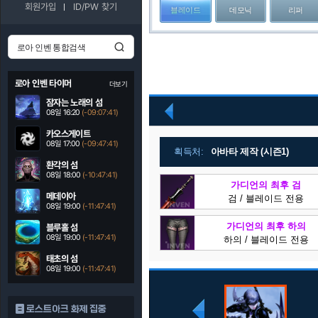
회원가입
ID/PW 찾기
블레이드
데모닉
리퍼
로아 인벤 타이머
더보기
잠자는 노래의 섬
08일 16:20
(-09:07:40)
이
전
카오스게이트
08일 17:00
(-09:47:40)
획득처:
아바타 제작 (시즌1)
환각의 섬
08일 18:00
(-10:47:40)
가디언의 최후 검
메데이아
검 / 블레이드 전용
08일 19:00
(-11:47:40)
가디언의 최후 하의
블루홀 섬
08일 19:00
(-11:47:40)
하의 / 블레이드 전용
태초의 섬
08일 19:00
(-11:47:40)
로스트아크 화제 집중