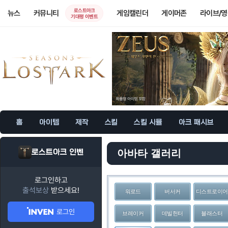
로스트아크
뉴스
커뮤니티
게임캘린더
게이머존
라이브/
기대평 이벤트
홈
아이템
제작
스킬
스킬 시뮬
아크 패시브
로스트아크 인벤
아바타 갤러리
로그인하고
출석보상
받으세요!
워로드
버서커
디스트로이어
로그인
브레이커
데빌헌터
블래스터