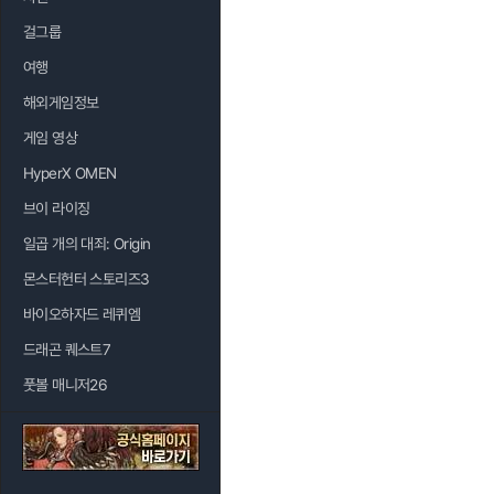
걸그룹
여행
해외게임정보
게임 영상
HyperX OMEN
브이 라이징
일곱 개의 대죄: Origin
몬스터헌터 스토리즈3
바이오하자드 레퀴엠
드래곤 퀘스트7
풋볼 매니저26