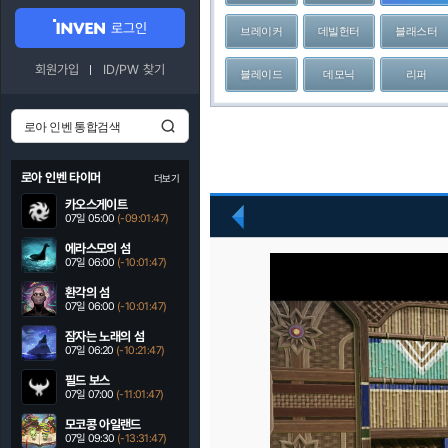
로그인
브레이커
데빌헌터
블래스터
회원가입
ID/PW 찾기
블레이드
데모닉
리퍼
로아 인벤 타이머
더보기
카오스게이트
07일 05:00
(-09:01:46)
이
전
에라스모의 섬
07일 06:00
(-10:01:46)
환각의 섬
07일 06:00
(-10:01:46)
잠자는 노래의 섬
07일 06:20
(-10:21:46)
필드 보스
07일 07:00
(-11:01:46)
모코콩 아일랜드
07일 09:30
(-13:31:46)