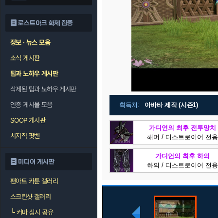
로스트아크 화제 집중
정보 · 뉴스 모음
소식 게시판
팁과 노하우 게시판
삭제된 팁과 노하우 게시판
인증 게시물 모음
획득처:
아바타 제작 (시즌1)
SOOP 게시판
가디언의 최후 전투망치
치지직 팟벤
해머 / 디스트로이어 전용
가디언의 최후 하의
미디어 게시판
하의 / 디스트로이어 전용
팬아트 카툰 갤러리
스크린샷 갤러리
└
커마 상시 공유