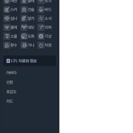
데헌
블래
호크
스카
건슬
바드
섬너
알카
소서
블레
데모
리퍼
소울
도화
기상
환수
가나
차원
(구) 자료와 정보
아바타
선원
호감도
카드