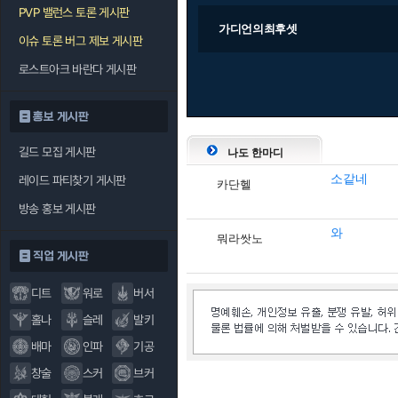
PVP 밸런스 토론 게시판
가디언의최후셋
이슈 토론 버그 제보 게시판
로스트아크 바란다 게시판
홍보 게시판
길드 모집 게시판
나도 한마디
소같네
레이드 파티찾기 게시판
카단헬
방송 홍보 게시판
와
뭐라쌋노
직업 게시판
디트
워로
버서
홀나
슬레
발키
배마
인파
기공
창술
스커
브커