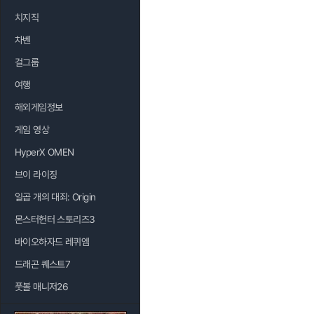
치지직
차벤
걸그룹
여행
해외게임정보
게임 영상
HyperX OMEN
브이 라이징
일곱 개의 대죄: Origin
몬스터헌터 스토리즈3
바이오하자드 레퀴엠
드래곤 퀘스트7
풋볼 매니저26