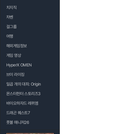
치지직
차벤
걸그룹
여행
해외게임정보
게임 영상
HyperX OMEN
브이 라이징
일곱 개의 대죄: Origin
몬스터헌터 스토리즈3
바이오하자드 레퀴엠
드래곤 퀘스트7
풋볼 매니저26