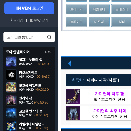
로그인
브레이커
데빌헌터
블래스터
회원가입
ID/PW 찾기
블레이드
데모닉
리퍼
로아 인벤 타이머
더보기
잠자는 노래의 섬
06일 08:20
(-09:10:29)
이
전
카오스게이트
06일 09:00
(-09:50:29)
획득처:
아바타 제작 (시즌1)
모코콩 아일랜드
06일 09:30
(-10:20:29)
가디언의 최후 활
환각의 섬
활 / 호크아이 전용
06일 10:00
(-10:50:29)
가디언의 최후 하의
고요한 안식의 섬
06일 11:00
(-11:50:29)
하의 / 호크아이 전용
라일라이 아일랜드
06일 11:00
(-11:50:29)