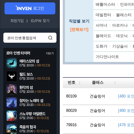
배틀마스터
인파이
로그인
데빌헌터
블래스터
회원가입
ID/PW 찾기
직업별 보기
서머너
아르카나
[전체보기]
블레이드
데모닉
도화가
기상술사
로아 인벤 타이머
더보기
가디언나이트
에라스모의 섬
07일 20:00
(-09:13:22)
필드 보스
07일 20:00
(-09:13:22)
번호
클래스
환각의 섬
07일 20:00
(-09:13:22)
80109
건슬링어
[480 포
잠자는 노래의 섬
07일 20:20
(-09:33:22)
80029
건슬링어
[480 포
스노우팡 아일랜드
07일 21:00
(-10:13:22)
79916
건슬링어
[478 포
죽음의 협곡
07일 21:00
(-10:13:22)