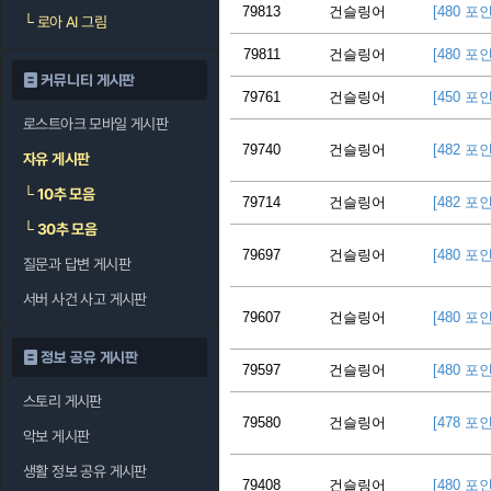
79813
건슬링어
[480 포
└
로아 AI 그림
79811
건슬링어
[480 포
커뮤니티 게시판
79761
건슬링어
[450 포
로스트아크 모바일 게시판
79740
건슬링어
[482 포
자유 게시판
└
10추 모음
79714
건슬링어
[482 포
└
30추 모음
79697
건슬링어
[480 포
질문과 답변 게시판
서버 사건 사고 게시판
79607
건슬링어
[480 포
정보 공유 게시판
79597
건슬링어
[480 포
스토리 게시판
79580
건슬링어
[478 포
악보 게시판
생활 정보 공유 게시판
79408
건슬링어
[480 포