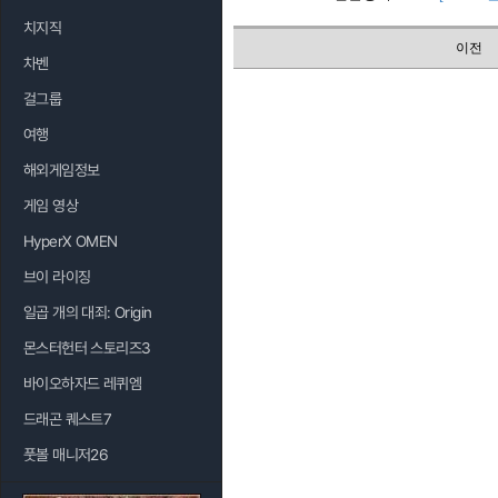
치지직
이전
차벤
걸그룹
여행
해외게임정보
게임 영상
HyperX OMEN
브이 라이징
일곱 개의 대죄: Origin
몬스터헌터 스토리즈3
바이오하자드 레퀴엠
드래곤 퀘스트7
풋볼 매니저26