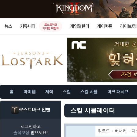
로스트아크
뉴스
커뮤니티
게임캘린더
게이머존
라이브/
기대평 이벤트
홈
아이템
제작
스킬
스킬 시뮬
아크 패시브
로스트아크 인벤
스킬 시뮬레이터
로그인하고
워로드
버서커
디
출석보상
받으세요!