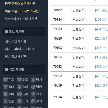
PVP 밸런스 토론 게시판
79402
건슬링어
[418 포
이슈 토론 버그 제보 게시판
로스트아크 바란다 게시판
79334
건슬링어
[196 포
79333
건슬링어
[404 포
홍보 게시판
79220
건슬링어
[220 포
길드 모집 게시판
79103
건슬링어
[416 포
레이드 파티찾기 게시판
방송 홍보 게시판
79054
건슬링어
[372 포
79053
건슬링어
[416 포
직업 게시판
79052
건슬링어
[418 포
디트
워로
버서
79039
건슬링어
[416 포
홀나
슬레
발키
배마
인파
기공
79034
건슬링어
[418 포
창술
스커
브커