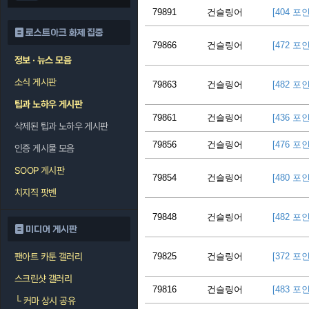
79891
건슬링어
[404 포
로스트아크 화제 집중
79866
건슬링어
[472 포
정보 · 뉴스 모음
소식 게시판
79863
건슬링어
[482 포
팁과 노하우 게시판
79861
건슬링어
[436 포
삭제된 팁과 노하우 게시판
79856
건슬링어
[476 포
인증 게시물 모음
SOOP 게시판
79854
건슬링어
[480 포
치지직 팟벤
79848
건슬링어
[482 포
미디어 게시판
팬아트 카툰 갤러리
79825
건슬링어
[372 포
스크린샷 갤러리
79816
건슬링어
[483 포
└
커마 상시 공유