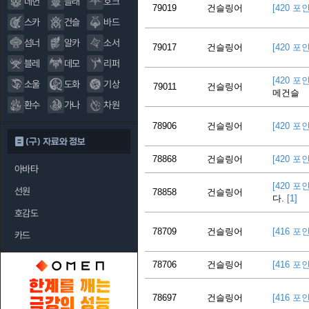
데헌
블래
호크
79019
건슬링어
[420 포
스카
건슬
바드
섬너
알카
소서
79017
건슬링어
[420 포
블레
데모
리퍼
[420 포
소울
도화
기상
79011
건슬링어
메건슬
환수
가나
차원
78906
건슬링어
[420 포
(구) 자료와 정보
78868
건슬링어
[420 포
아바타
[420 포
선원
78858
건슬링어
다.
[1]
호감도
78709
건슬링어
[416 포
카드
78706
건슬링어
[416 포
78697
건슬링어
[416 포