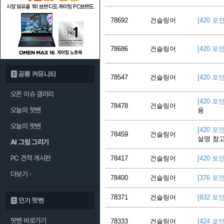
78692
건슬링어
[420 포
78686
건슬링어
[420 포
공통 커뮤니티
78547
건슬링어
[420 포
오픈 이슈 갤러리
[420 포
78478
건슬링어
오늘의 핫벤
용
오늘의 팟벤
[420 포
78459
건슬링어
설명 참고
AI 그림 그리기
PC 견적 게시판
78417
건슬링어
[420 포
더보기
78400
건슬링어
[376 포
78371
건슬링어
[832 포
인기 팟벤
팟벤 바로가기
78333
건슬링어
[424 포