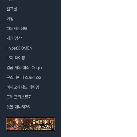
걸그룹
여행
해외게임정보
게임 영상
HyperX OMEN
브이 라이징
일곱 개의 대죄: Origin
몬스터헌터 스토리즈3
바이오하자드 레퀴엠
드래곤 퀘스트7
풋볼 매니저26