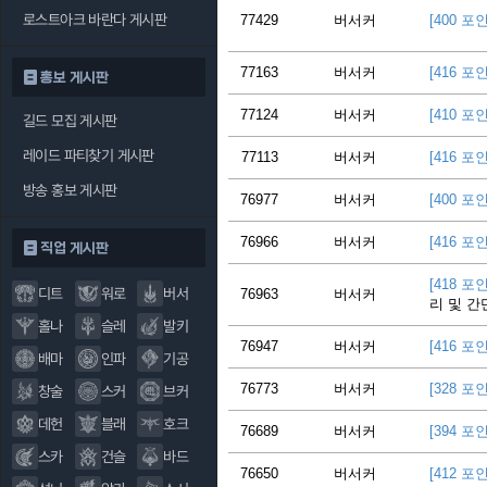
로스트아크 바란다 게시판
77429
버서커
[400 포
77163
버서커
[416 포
홍보 게시판
77124
버서커
[410 포
길드 모집 게시판
레이드 파티찾기 게시판
77113
버서커
[416 포
방송 홍보 게시판
76977
버서커
[400 포
76966
버서커
[416 포
직업 게시판
[418 포
디트
워로
버서
76963
버서커
리 및 간
홀나
슬레
발키
76947
버서커
[416 포
배마
인파
기공
76773
버서커
[328 포
창술
스커
브커
데헌
블래
호크
76689
버서커
[394 포
스카
건슬
바드
76650
버서커
[412 포