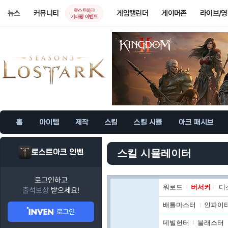
로스트아크
뉴스
커뮤니티
게임캘린더
게이머존
라이브/
기대평 이벤트
홈
아이템
제작
스킬
스킬 시뮬
아크 패시브
로스트아크 인벤
스킬 시뮬레이터
로그인하고
워로드
버서커
디
출석보상
받으세요!
배틀마스터
인파이
로그인
데빌헌터
블래스터