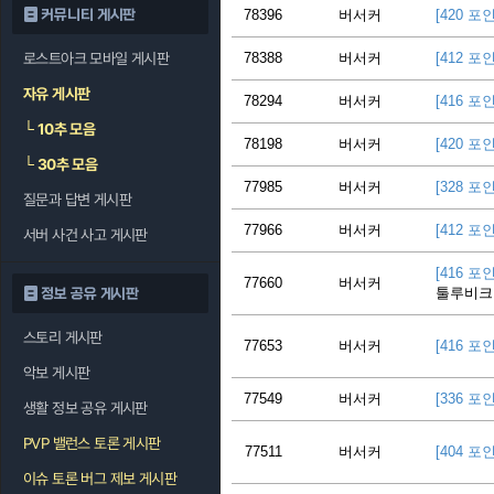
커뮤니티 게시판
78396
버서커
[420 포
로스트아크 모바일 게시판
78388
버서커
[412 포
자유 게시판
78294
버서커
[416 포
└
10추 모음
78198
버서커
[420 포
└
30추 모음
77985
버서커
[328 포
질문과 답변 게시판
77966
버서커
[412 포
서버 사건 사고 게시판
[416 포
77660
버서커
툴루비크 
정보 공유 게시판
스토리 게시판
77653
버서커
[416 포
악보 게시판
77549
버서커
[336 포
생활 정보 공유 게시판
PVP 밸런스 토론 게시판
77511
버서커
[404 포
이슈 토론 버그 제보 게시판