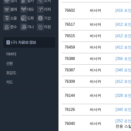
섬너
알카
소서
블레
데모
리퍼
76602
버서커
[416 포
소울
도화
기상
76517
버서커
[412 포
환수
가나
차원
76515
버서커
[412 포
(구) 자료와 정보
76459
버서커
[412 포
아바타
76388
버서커
[356 포
선원
76387
버서커
[340 포
호감도
76309
버서커
[412 포
카드
76144
버서커
[328 포
76126
버서커
[340 포
[252 포
76040
버서커
전용 스