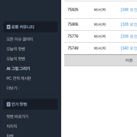
75926
버서커
[348 포
75906
버서커
[328 포
공통 커뮤니티
75776
버서커
[328 포
오픈 이슈 갤러리
75749
버서커
[340 포
오늘의 핫벤
오늘의 팟벤
이전
AI 그림 그리기
PC 견적 게시판
더보기
인기 팟벤
팟벤 바로가기
치지직
차벤