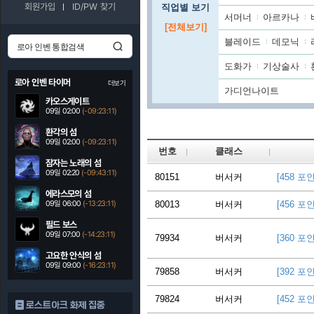
회원가입
ID/PW 찾기
직업별 보기
서머너
아르카나
[전체보기]
블레이드
데모닉
도화가
기상술사
로아 인벤 타이머
더보기
가디언나이트
카오스게이트
09일 02:00
(-09:23:10)
환각의 섬
09일 02:00
(-09:23:10)
번호
클래스
잠자는 노래의 섬
09일 02:20
(-09:43:10)
80151
버서커
[458 포
에라스모의 섬
09일 06:00
(-13:23:10)
80013
버서커
[456 포
필드 보스
09일 07:00
(-14:23:10)
79934
버서커
[360 포
고요한 안식의 섬
09일 09:00
(-16:23:10)
79858
버서커
[392 포
79824
버서커
[452 포
로스트아크 화제 집중