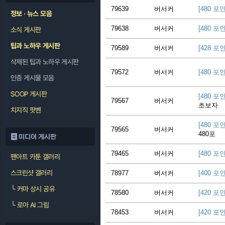
79639
버서커
[480 포
정보 · 뉴스 모음
79638
버서커
[480 포
소식 게시판
팁과 노하우 게시판
79589
버서커
[428 포
삭제된 팁과 노하우 게시판
79572
버서커
[480 포
인증 게시물 모음
SOOP 게시판
[480 포
79567
버서커
초보자
치지직 팟벤
[480 포
79565
버서커
480포
미디어 게시판
79465
버서커
[480 포
팬아트 카툰 갤러리
스크린샷 갤러리
78977
버서커
[400 포
└
커마 상시 공유
78580
버서커
[420 포
└
로아 AI 그림
78453
버서커
[420 포