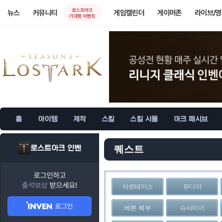
로스트아크
뉴스
커뮤니티
게임캘린더
게이머존
라이브/
기대평 이벤트
홈
아이템
제작
스킬
스킬 시뮬
아크 패시브
로스트아크 인벤
퀘스트
로그인하고
출석보상
받으세요!
아르테미스
유디아
로그인
베른 북부
슈샤이어