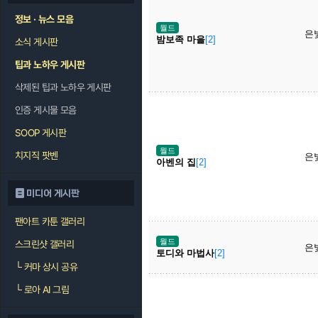
정보 · 뉴스 모음
월드
은
밤보족 마을
[2]
소식 게시판
팁과 노하우 게시판
삭제된 팁과 노하우 게시판
인증 게시물 모음
SOOP 게시판
월드
치지직 팟벤
은
아벤의 집
[2]
미디어 게시판
팬아트 카툰 갤러리
월드
스크린샷 갤러리
은
토디와 마법사
[2]
└
커마 상시 공유
└
로아 AI 그림