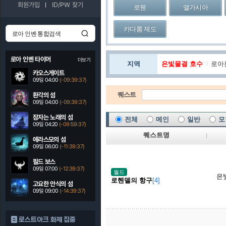
회원가입
ID/PW 찾기
로웬
엘가시아
카다룸 제도
로아 인벤 타이머
더보기
지역
은빛물결 호수
로아
카오스게이트
09일 04:00
(-09:39:36)
퀘스트
환각의 섬
09일 04:00
(-09:39:36)
잠자는 노래의 섬
전체
메인
일반
모
09일 04:20
(-09:59:36)
퀘스트명
에라스모의 섬
09일 06:00
(-11:39:36)
필드 보스
09일 07:00
(-12:39:36)
월드
은
로헨델의 항구
[4]
고요한 안식의 섬
09일 09:00
(-14:39:36)
로스트아크 화제 집중