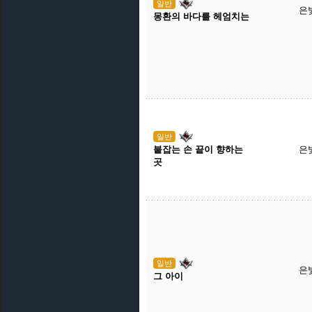
일반
은
몽환의 바다를 헤엄치는
일반
붙잡는 손 끝이 향하는
은
곳
일반
은
그 아이