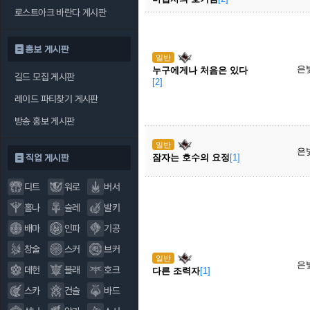
로스트아크 바란다 게시판
홍보 게시판
일반
은
누구에게나 처음은 있다
길드 모집 게시판
[2]
레이드 파티찾기 게시판
방송 홍보 게시판
일반
은
잠자는 호수의 요정
[1]
직업 게시판
디트
워로
버서
홀나
슬레
발키
배마
인파
기공
창술
스커
브커
일반
은
데헌
블래
호크
다른 조력자
[1]
스카
건슬
바드