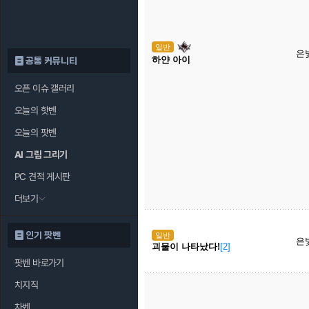
일반
은
하얀 아이
공통 커뮤니티
오픈 이슈 갤러리
오늘의 핫벤
오늘의 팟벤
AI 그림 그리기
PC 견적 게시판
더보기
인기 팟벤
일반
은
괴물이 나타났다!
[2]
팟벤 바로가기
치지직
차벤