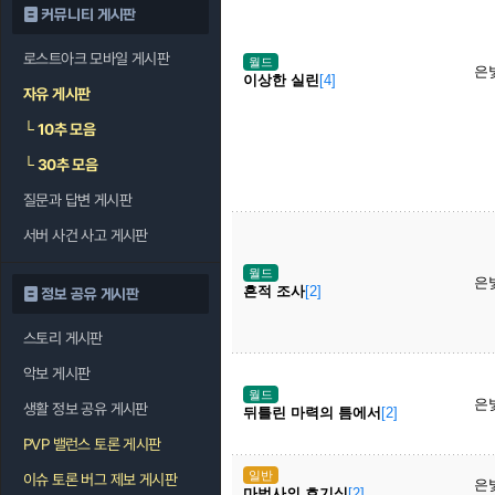
커뮤니티 게시판
로스트아크 모바일 게시판
월드
은
이상한 실린
[4]
자유 게시판
└
10추 모음
└
30추 모음
질문과 답변 게시판
서버 사건 사고 게시판
월드
은
흔적 조사
[2]
정보 공유 게시판
스토리 게시판
악보 게시판
월드
은
생활 정보 공유 게시판
뒤틀린 마력의 틈에서
[2]
PVP 밸런스 토론 게시판
일반
이슈 토론 버그 제보 게시판
은
마법사의 호기심
[2]