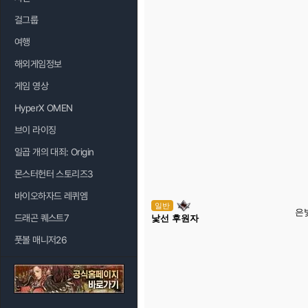
걸그룹
여행
해외게임정보
게임 영상
HyperX OMEN
브이 라이징
일곱 개의 대죄: Origin
몬스터헌터 스토리즈3
바이오하자드 레퀴엠
일반
은
드래곤 퀘스트7
낯선 후원자
풋볼 매니저26