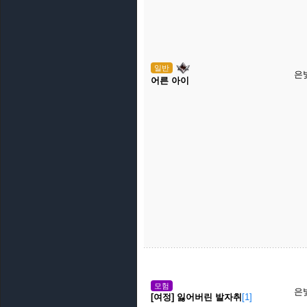
일반
은
어른 아이
모험
은
[여정] 잃어버린 발자취
[1]