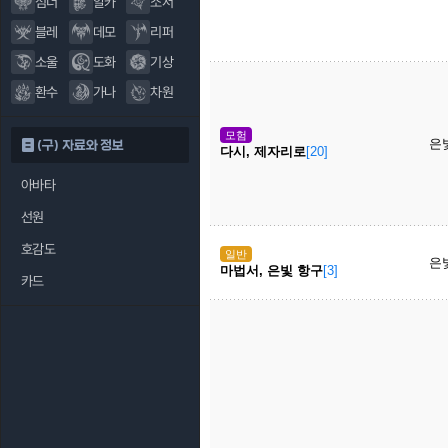
섬너
알카
소서
블레
데모
리퍼
소울
도화
기상
환수
가나
차원
모험
은
(구) 자료와 정보
다시, 제자리로
[20]
아바타
선원
호감도
일반
은
마법서, 은빛 항구
[3]
카드