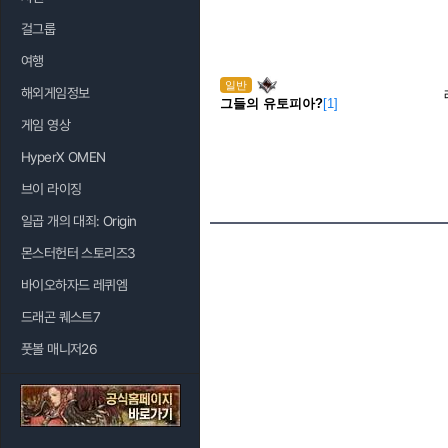
걸그룹
여행
일반
해외게임정보
그들의 유토피아?
[1]
게임 영상
HyperX OMEN
브이 라이징
일곱 개의 대죄: Origin
몬스터헌터 스토리즈3
바이오하자드 레퀴엠
드래곤 퀘스트7
풋볼 매니저26