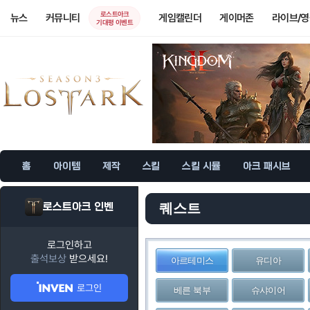
로스트아크
뉴스
커뮤니티
게임캘린더
게이머존
라이브/
기대평 이벤트
홈
아이템
제작
스킬
스킬 시뮬
아크 패시브
로스트아크 인벤
퀘스트
로그인하고
출석보상
받으세요!
아르테미스
유디아
로그인
베른 북부
슈샤이어