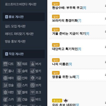
로스트아크 바란다 게시판
일반
현상수배: 부두목 쿠고
[8]
홍보 게시판
일반
브라카의 환경미화
[7]
길드 모집 게시판
일반
겨울 준비는 지금이 적기
[8]
레이드 파티찾기 게시판
방송 홍보 게시판
일반
대단하고 획기적인
[8]
직업 게시판
일반
디트
워로
버서
나의 이름은
[9]
홀나
슬레
발키
일반
영웅을 위한 노래
[7]
배마
인파
기공
창술
스커
브커
데헌
블래
호크
스카
건슬
바드
호감도
요리 초보 네리아
[9]