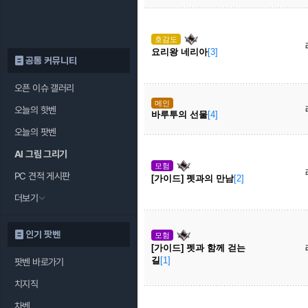
호감도
요리왕 네리아
[3]
공통 커뮤니티
오픈 이슈 갤러리
메인
오늘의 핫벤
바루투의 선물
[4]
오늘의 팟벤
AI 그림 그리기
모험
PC 견적 게시판
[가이드] 펫과의 만남
[2]
더보기
인기 팟벤
모험
[가이드] 펫과 함께 걷는
길
[1]
팟벤 바로가기
치지직
차벤