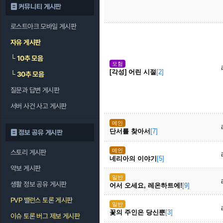
커뮤니티 게시판
로스트아크 모바일 게시판
자유 게시판
└
10추 모음
모험
[각성] 어린 시절
[2]
└
30추 모음
질문과 답변 게시판
서버 사건 사고 게시판
메인
단서를 찾아서
[7]
정보 공유 게시판
메인
스토리 게시판
네리아의 이야기
[5]
악보 게시판
일반
생활 정보 공유 게시판
어서 오세요, 레온하트에!
[9]
PVP 밸런스 토론 게시판
일반
꽃의 주인은 당신뿐
[3]
이슈 토론 버그 제보 게시판