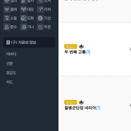
섬너
알카
소서
블레
데모
리퍼
소울
도화
기상
환수
가나
차원
(구) 자료와 정보
호감도
두 번째 고통
[3]
아바타
선원
호감도
카드
호감도
질병군단장 네리아
[7]