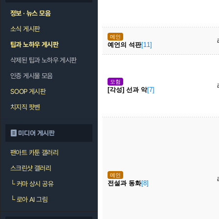
정보 · 뉴스 모음
소식 게시판
메인
팁과 노하우 게시판
예언의 석판
[11]
삭제된 팁과 노하우 게시판
인증 게시물 모음
모험
[각성] 선과 악
[7]
SOOP 게시판
치지직 팟벤
미디어 게시판
팬아트 카툰 갤러리
스크린샷 갤러리
메인
전설과 동화
[8]
└
커마 상시 공유
└
로아 AI 그림