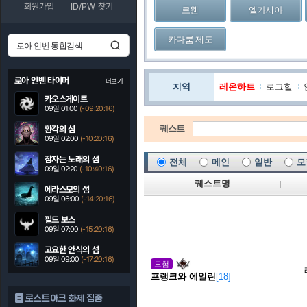
회원가입
ID/PW 찾기
로웬
엘가시아
카다룸 제도
로아 인벤 타이머
더보기
지역
레온하트
로그힐
카오스게이트
09일 01:00
(-09:20:15)
퀘스트
환각의 섬
09일 02:00
(-10:20:15)
잠자는 노래의 섬
전체
메인
일반
모
09일 02:20
(-10:40:15)
퀘스트명
에라스모의 섬
09일 06:00
(-14:20:15)
필드 보스
09일 07:00
(-15:20:15)
고요한 안식의 섬
09일 09:00
(-17:20:15)
모험
프랭크와 에일린
[18]
로스트아크 화제 집중