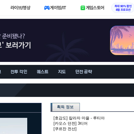
최대 90% 할인
라이브/영상
게이밍/IT
게임스토어
8월 프로모션
브
전투 각인
퀘스트
지도
던전 공략
획득 정보
[호감도] 칼라자 마을 - 루티아
[카오스 던전] 3티어
[쿠르잔 전선]