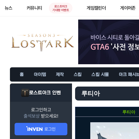
로스트아크
뉴스
커뮤니티
게임캘린더
게이머존
기대평 이벤트
홈
아이템
제작
스킬
스킬 시뮬
아크 패시
로스트아크 인벤
루티아
로그인하고
루티아
출석보상
받으세요!
로그인