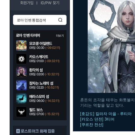
회원가입
ID/PW 찾기
로아 인벤 타이머
더보기
모코콩 아일랜드
09일 00:30
(-09:02:10)
카오스게이트
09일 01:00
(-09:32:10)
환각의 섬
09일 02:00
(-10:32:10)
잠자는 노래의 섬
09일 02:20
(-10:52:10)
에라스모의 섬
혼돈의 조각을 태우는 화톳불지
09일 06:00
(-14:32:10)
기리는 역할을 맡고 있다.
필드 보스
[호감도] 칼라자 마을 - 루티아
09일 07:00
(-15:32:10)
[카오스 던전] 3티어
[쿠르잔 전선]
로스트아크 화제 집중