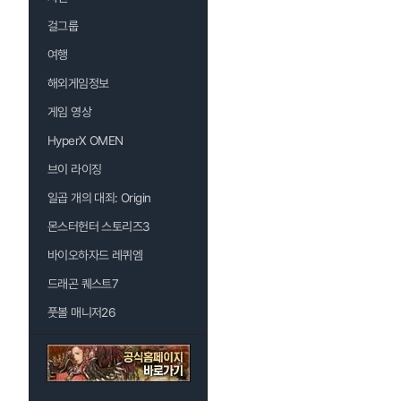
걸그룹
여행
해외게임정보
게임 영상
HyperX OMEN
브이 라이징
일곱 개의 대죄: Origin
몬스터헌터 스토리즈3
바이오하자드 레퀴엠
드래곤 퀘스트7
풋볼 매니저26