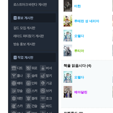
로스트아크 바란다 게시판
미한
홍보 게시판
루테란 성 네리아
길드 모집 게시판
오렐다
레이드 파티찾기 게시판
방송 홍보 게시판
루티아
직업 게시판
책을 읽읍시다
(4)
디트
워로
버서
홀나
슬레
발키
오렐다
배마
인파
기공
창술
스커
브커
에아달린
데헌
블래
호크
스카
건슬
바드