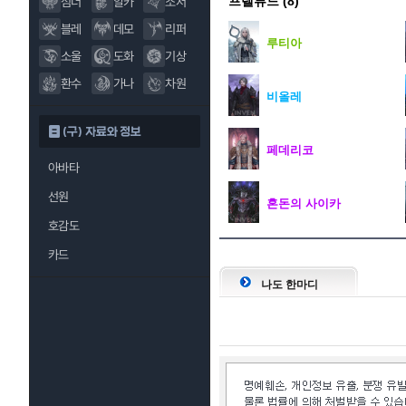
프렐류드
(8)
섬너
알카
소서
블레
데모
리퍼
루티아
소울
도화
기상
환수
가나
차원
비올레
(구) 자료와 정보
페데리코
아바타
선원
혼돈의 사이카
호감도
카드
나도 한마디