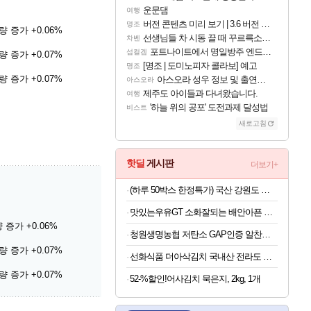
운문댐
여행
버전 콘텐츠 미리 보기 | 3.6 버전 「신기루 속 등불 그림자, 속세에 깃든 검의 결심」이 8월 20일에 업데이트됩니다!
명조
 증가 +0.06%
선생님들 차 시동 끌 때 꾸르륵소리나는데
차벤
포트나이트에서 명일방주 엔드필드 [펠리카] 판매 예정
섭컬겜
 증가 +0.07%
[명조 | 도미노피자 콜라보] 예고
명조
 증가 +0.07%
아스오라 성우 정보 및 출연작 모음
아스오라
제주도 아이들과 다녀왔습니다.
여행
'하늘 위의 공포' 도전과제 달성법
비스트
새로고침
핫딜
게시판
더보기+
(하루 50박스 한정특가) 국산 강원도 흑찰옥수수 특품 30개
맛있는우유GT 소화잘되는 배안아픈 저지방우유 180ml x 48개
 증가 +0.06%
청원생명농협 저탄소 GAP인증 알찬미 특등급 10kg
 증가 +0.07%
선화식품 더아삭김치 국내산 전라도 배추 포기김치 10kg
 증가 +0.07%
52-%할인!어사김치 묵은지, 2kg, 1개