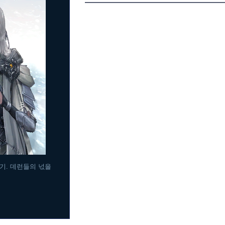
기. 데런들의 넋을