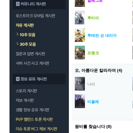
알레그로
커뮤니티 게시판
로스트아크 모바일 게시판
루티아
자유 게시판
└
10추 모음
루테란 성 네리아
└
30추 모음
프랭크
질문과 답변 게시판
서버 사건 사고 게시판
오, 아름다운 칼라자여
(4)
정보 공유 게시판
나비
스토리 게시판
악보 게시판
비올레
생활 정보 공유 게시판
PVP 밸런스 토론 게시판
왕비를 찾습니다
(8)
이슈 토론 버그 제보 게시판