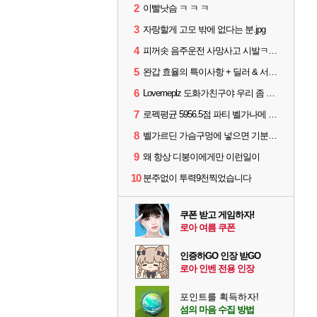
2
이빨낫슴 ㅋ ㅋ ㅋ
3
자랑할게 고모 밖에 없다는 분.jpg
4
피꺼솟 음주운전 사망사고 시발ㅋㅋㅋ
5
완갑 효율의 특이사항 + 딜러 & 서폿 스펙업 효율표
6
Lovemeplz 도화가친구야 우리 좀 말은 똑바로하자 ㅋㅋㅋㅋ
7
로펙평균 5956.5점 파티 벨가나메 클리어
8
벨가르딘 가슴구멍에 넣으면 기분좋을까
9
왜 항상 디붕이에게만 이런일이
10
분주없이 투력9천찍었습니다
쿠폰 받고 게임하자!
로아 여름 쿠폰
인증하GO 인장 받GO
로아 인벤 전용 인장
포인트를 획득하자!
섬의 마음 수집 방법