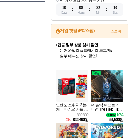
참가자 모집까지 남은 기간
10
08
32
09
Days
Hours
Min
Sec
캡콤 일부 상품 상시 할인
게임 핫딜 (PC/스팀)
스토어+
몬헌 와일즈 & 드래곤즈 도그마2
일부 에디션 상시 할인!
스타워즈 은하계 레이서
인벤게임즈에서 10% 추가 적립
혜택으로 예약 판매 중
인벤게임즈 8월 특별 할인!
드래곤소드: 어웨이크닝 입점!
문명 7 특별 할인!
마블 투혼 파이팅 소울즈 정식출시!
귀무자: 검의 길 예약 판매 중!
비스트 오브 리인카네이션 정식 출시!
커세어 코브 출시 기념 할인!
더 렐릭 퍼스트 가디언 정식 출시
베데스다 40주년 기념 할인 중!
캡콤 프렌차이즈 할인 진행 중!
로블록스 기프트 카드 공식 입점
인기 퍼블리셔 모음!
스팀으로 만나는 드래곤소드!
조선&고려 DLC 출시 예정
마블 히어로 총 출동&화려한 격투!
10% 할인과
게임프릭 신작 IP
해적'섬'을 발전시키자!
설화x하드코어 액션!
베데스다의 명작들을
몬헌, 바하 등 인기 IP를
Robux를 가장 안전하고
최대 90% 할인가를 만나보세요!
네이버혜택과 함께 만나보세요!
50%할인&추가 적립까지!
네이버 포인트 혜택까지!
이니&베니 혜택까지!
네이버 혜택가와 함께 예약하세요!
할인&네이버혜택으로 만나보세요!
네이버페이 혜택과 만나보세요!
40주년 프로모션으로 만나보세요!
할인가에 만나보세요!
편안하게 충전하세요
닌텐도 스위치 2 본
더 렐릭 퍼스트 가
체 + 마리오 카트 월
디언 The Relic First
드 + 슈퍼 마리오 파
Guardian
830,800
10%
티 잼버리 닌텐도
1%
822,490원
51,500원
스위치 2 에디션 +
잼버리 TV 번들