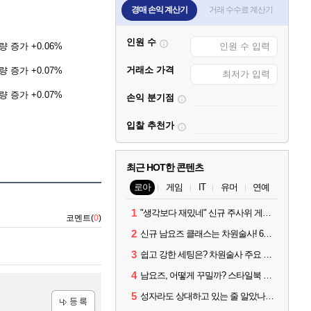
경매 손익 계산기
거래 수수료 계산기
인원 수
 증가 +0.06%
거래소 가격
 증가 +0.07%
 증가 +0.07%
손익 분기점
입찰 추천가
최근 HOT한 콘텐츠
로아
게임
IT
유머
연예
1
"생각보다 재밌네" 신규 주사위 게임 티카투카 호평
코멘트(
0
)
2
신규 남요즈 클래스는 차원술사! 6월 20일 로아온 썸머 정리
3
쉽고 강한 세팅은? 차원술사 주요 빌드와 스킬 코드
4
남요즈, 어떻게 꾸밀까? 스타일북 인기 차원술사 커스터마이즈
5
성자라도 상대하고 있는 줄 알았나? 벨가르딘 이모저모