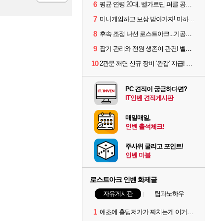
6
평균 연령 20대, 벨가르딘 퍼클 공대 '영로티'를 만나다
등록
7
미니게임하고 보상 받아가자! 마하라카 썸머 캠프 할 일은?
8
후속 조정 나선 로스트아크...기공사, 차원술사 하향
9
잡기 관리와 전원 생존이 관건! 벨가르딘 유물 칭호 획득방법 정리
10
2관문 깨면 신규 장비 ‘완갑’ 지급! 그림자 레이드 벨가르딘 공개
PC 견적이 궁금하다면?
IT인벤 견적게시판
매일매일,
인벤 출석체크!
주사위 굴리고 포인트!
인벤 마블
로스트아크 인벤 화제글
자유게시판
팁과노하우
1
애초에 홀딩저가가 짜치는게 이거임 ㅋㅋ