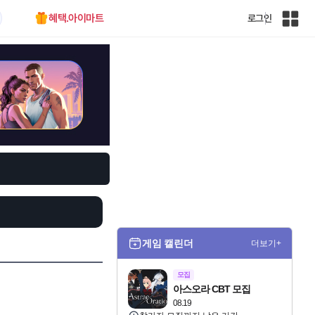
혜택.아이마트
로그인
인
벤
전
체
사
이
트
맵
게임 캘린더
더보기+
모집
아스오라 CBT 모집
08.19