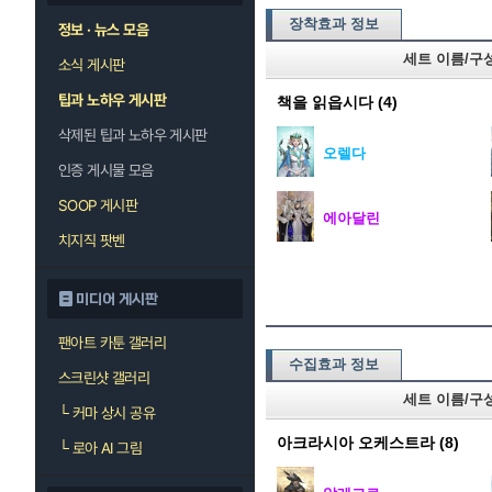
장착효과 정보
정보 · 뉴스 모음
세트 이름/구
소식 게시판
팁과 노하우 게시판
책을 읽읍시다
(4)
삭제된 팁과 노하우 게시판
오렐다
인증 게시물 모음
SOOP 게시판
에아달린
치지직 팟벤
미디어 게시판
팬아트 카툰 갤러리
수집효과 정보
스크린샷 갤러리
세트 이름/구
└
커마 상시 공유
아크라시아 오케스트라
(8)
└
로아 AI 그림