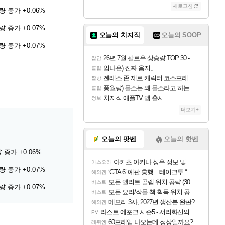
새로고침
 증가 +0.06%
 증가 +0.07%
오늘의 치지직
오늘의 SOOP
 증가 +0.07%
26년 7월 팔로우 상승량 TOP 30 - 월간 치지직
잡담
임나은) 진짜 음지;;
클립
젠레스 존 제로 캐릭터 코스프레한 꽁주
짤방
풍월량) 물소는 왜 물소라고 하는거야? 아! 그만 ㅋㅋ 알았어 ㅋㅋ
클립
치지직 애플TV 앱 출시
정보
더보기+
오늘의 팟벤
오늘의 핫벤
 증가 +0.06%
아키츠 아키나 성우 정보 및 주요 필모
아스오라
 증가 +0.07%
‘GTA 6’ 예판 흥행…테이크투 “내부 예상 크게 넘어”
해외겜
모든 엘리트 골렘 위치 공략 (30개) - 방랑 결투가
비스트
 증가 +0.07%
모든 요리/작물 책 획득 위치 공략 (36개) - 미식가 도전과제
비스트
메모리 3사, 2027년 생산분 완판?
해외겜
라스트 에포크 시즌5 - 서리화신의 분노 티저
PV
60프레임 나오는데 정상일까요?
레퀴엠