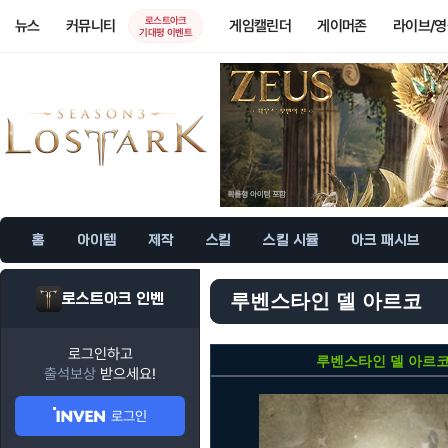
로스트아크
뉴스
커뮤니티
게임캘린더
게이머존
라이브/
기대평 이벤트
홈
아이템
제작
스킬
스킬 시뮬
아크 패시브
로스트아크 인벤
루벤스타인 델 아르코
로그인하고
루벤스타인 델 아르
출석보상
받으세요!
로그인