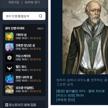
회원가입
ID/PW 찾기
로아 인벤 타이머
더보기
기회의 섬
09일 19:00
(-09:20:03)
잔혹한 장난감 섬
09일 19:00
(-09:20:03)
카오스게이트
09일 19:00
(-09:20:03)
필드 보스
09일 19:00
(-09:20:03)
환영 나비의 섬
빙하의 섬에서 피아노를 연주하는 음
09일 19:00
(-09:20:03)
고요한 성격.
모코콩 아일랜드
[평판] 얼어붙은 바다 - 원래 자리로
09일 19:30
(-09:50:03)
[카오스 던전] 3티어
[쿠르잔 전선]
로스트아크 화제 집중