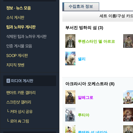
수집효과 정보
정보 · 뉴스 모음
세트 이름/구성 카
소식 게시판
팁과 노하우 게시판
부서진 빙하의 섬
(3)
삭제된 팁과 노하우 게시판
루벤스타인 델 아르코
인증 게시물 모음
SOOP 게시판
샐리
치지직 팟벤
미디어 게시판
아크라시아 오케스트라
(8)
팬아트 카툰 갤러리
알레그로
스크린샷 갤러리
└
커마 상시 공유
루티아
└
로아 AI 그림
루테란 성 네리아