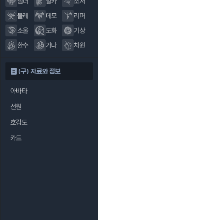
섬너
알카
소서
블레
데모
리퍼
소울
도화
기상
환수
가나
차원
(구) 자료와 정보
아바타
선원
호감도
카드