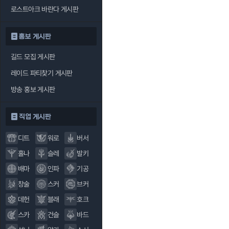
로스트아크 바란다 게시판
홍보 게시판
길드 모집 게시판
레이드 파티찾기 게시판
방송 홍보 게시판
직업 게시판
디트
워로
버서
홀나
슬레
발키
배마
인파
기공
창술
스커
브커
데헌
블래
호크
스카
건슬
바드