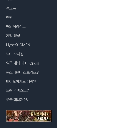
걸그룹
여행
해외게임정보
게임 영상
HyperX OMEN
브이 라이징
일곱 개의 대죄: Origin
몬스터헌터 스토리즈3
바이오하자드 레퀴엠
드래곤 퀘스트7
풋볼 매니저26