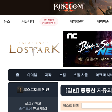
로스트아크
뉴스
커뮤니티
게임캘린더
게이머존
기대평 이벤트
홈
아이템
제작
스킬
스킬 시뮬
아크 패시
로스트아크 인벤
[일반] 동등한 자유의
로그인하고
퀘스트 검색
출석보상
받으세요!