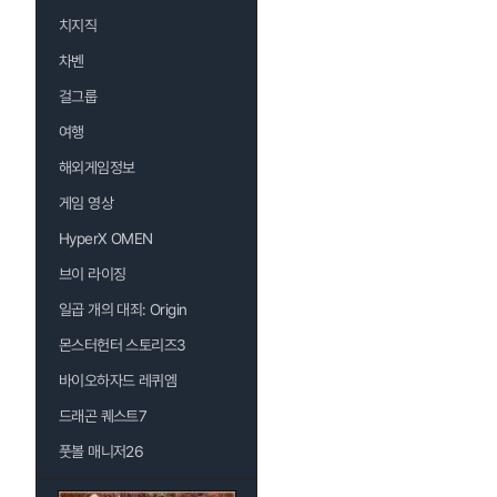
치지직
차벤
걸그룹
여행
해외게임정보
게임 영상
HyperX OMEN
브이 라이징
일곱 개의 대죄: Origin
몬스터헌터 스토리즈3
바이오하자드 레퀴엠
드래곤 퀘스트7
풋볼 매니저26