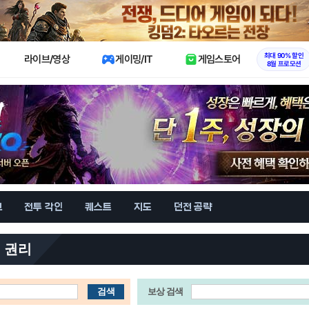
X
최대 90% 할인
라이브/영상
게이밍/IT
게임스토어
8월 프로모션
브
전투 각인
퀘스트
지도
던전 공략
 권리
검색
보상 검색