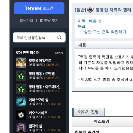
로그인
[일반]
동등한 자유의 권리
회원가입
ID/PW 찾기
지역
- 베른 성
목표
· 수상한 교신 흔적 확인하기
내용
로아 인벤 타이머
더보기
"특정 종족의 특권을 보호하기 
모코콩 아일랜드
의 기본적 자유를 억압하고 있으
06일 19:30
(-09:05:30)
지막 수단을 쓸 때가 도래했음을
항해 협동 : 로헨델
06일 19:30
(-09:05:30)
- 제38회 정기 총회 중 조직원 G
항해 협동 : 아르데타인
06일 19:30
(-09:05:30)
에라스모의 섬
06일 20:00
(-09:35:30)
이야기 진행
카오스게이트
06일 20:00
(-09:35:30)
퀘스트명
환각의 섬
06일 20:00
(-09:35:30)
천부의 존엄성