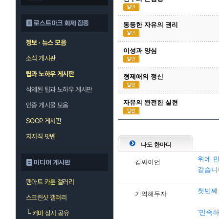
로스트아크 화제 집중
동등한 자유의 권리
정보 · 뉴스 모음
이성과 양심
소식 게시판
팁과 노하우 게시판
형제애의 정신
삭제된 팁과 노하우 게시판
자유의 완전한 실현
인증 게시물 모음
SOOP 게시판
치지직 팟벤
나도 한마디
위에 
김싸이언
미디어 게시판
같습니
팬아트 카툰 갤러리
첫번째
기억해두자
스크린샷 갤러리
'만족
└
커마 상시 공유