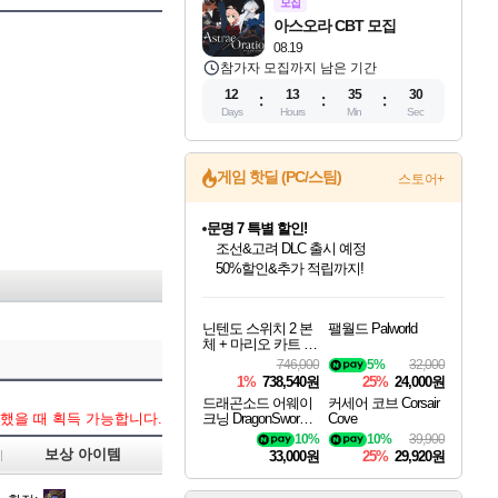
모집
아스오라 CBT 모집
08.19
참가자 모집까지 남은 기간
12
13
35
29
Days
Hours
Min
Sec
게임 핫딜 (PC/스팀)
스토어+
문명 7 특별 할인!
조선&고려 DLC 출시 예정
50%할인&추가 적립까지!
인벤게임즈 8월 특별 할인!
드래곤소드: 어웨이크닝 입점!
귀무자: 검의 길 예약 판매 중!
비스트 오브 리인카네이션 정식 출시!
커세어 코브 출시 기념 할인!
더 렐릭 퍼스트 가디언 정식 출시
베데스다 40주년 기념 할인 중!
마블 투혼 파이팅 소울즈 예약 판매 중!
캡콤 프렌차이즈 할인 진행 중!
캡콤 일부 상품 상시 할인
스타워즈 은하계 레이서
로블록스 기프트 카드 공식 입점
인기 퍼블리셔 모음!
스팀으로 만나는 드래곤소드!
10% 할인과
게임프릭 신작 IP
해적'섬'을 발전시키자!
설화x하드코어 액션!
베데스다의 명작들을
마블 히어로 총 출동&화려한 격투!
몬헌, 바하 등 인기 IP를
몬헌 와일즈 & 드래곤즈 도그마2
인벤게임즈에서 10% 추가 적립
Robux를 가장 안전하고
닌텐도 스위치 2 본
팰월드 Palworld
최대 90% 할인가를 만나보세요!
네이버혜택과 함께 만나보세요!
이니&베니 혜택까지!
네이버 혜택가와 함께 예약하세요!
할인&네이버혜택으로 만나보세요!
네이버페이 혜택과 만나보세요!
40주년 프로모션으로 만나보세요!
네이버 포인트 혜택까지!
할인가에 만나보세요!
일부 에디션 상시 할인!
혜택으로 예약 판매 중
편안하게 충전하세요
체 + 마리오 카트 월
드
746,000
5%
32,000
1%
738,540원
25%
24,000원
드래곤소드 어웨이
커세어 코브 Corsair
했을 때 획득 가능합니다.
크닝 DragonSword A
Cove
wakening
10%
10%
39,900
보상 아이템
33,000원
25%
29,920원