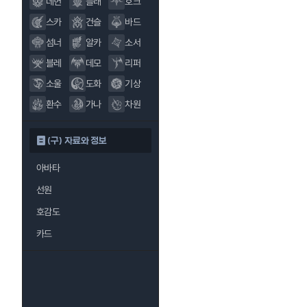
데헌
블래
호크
스카
건슬
바드
섬너
알카
소서
블레
데모
리퍼
소울
도화
기상
환수
가나
차원
(구) 자료와 정보
아바타
선원
호감도
카드