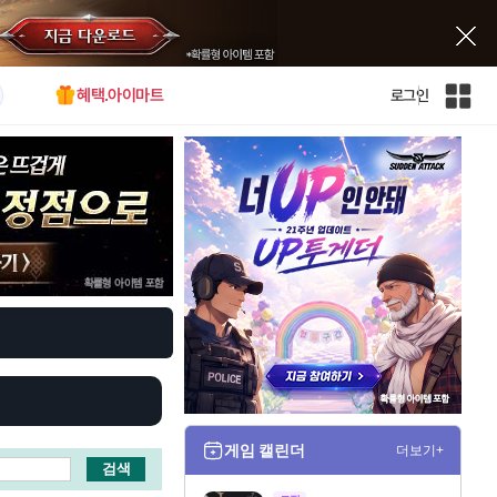
혜택.아이마트
로그인
인
벤
전
체
사
이
트
맵
게임 캘린더
더보기+
검색