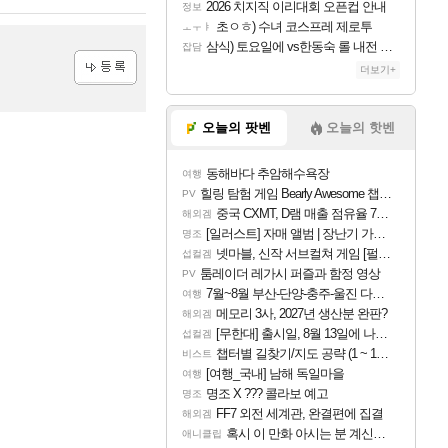
2026 치지직 이리대회 오픈컵 안내
정보
초ㅇㅎ) 수녀 코스프레 제로투
ㅗㅜㅑ
삼식) 토요일에 vs한동숙 롤 내전 예정
잡담
더보기+
등록
오늘의 팟벤
오늘의 핫벤
동해바다 추암해수욕장
여행
힐링 탐험 게임 Bearly Awesome 챕터 1 트레일러
PV
중국 CXMT, D램 매출 점유율 7%…글로벌 4위로 부상
해외겜
[일러스트] 자매 앨범 | 장난기 가득한 오후의 공원 (리메이크판)
명조
넷마블, 신작 서브컬쳐 게임 [펄 인 블루] 티저 사이트 오픈
섭컬겜
툼레이더 레가시 퍼즐과 함정 영상
PV
7월~8월 부산-단양-충주-울진 다녀왔어요~
여행
메모리 3사, 2027년 생산분 완판?
해외겜
[무한대] 출시일, 8월 13일에 나오나
섭컬겜
챕터별 길찾기/지도 공략 (1 ~ 12장)
비스트
[여행_국내] 남해 독일마을
여행
명조 X ??? 콜라보 예고
명조
FF7 외전 세계관, 완결편에 집결
해외겜
혹시 이 만화 아시는 분 계신가요
애니클립