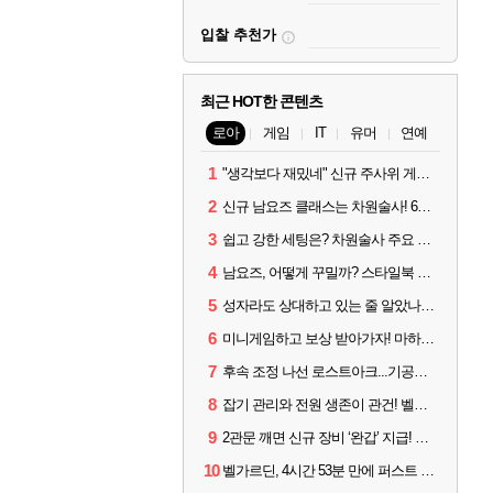
입찰 추천가
최근 HOT한 콘텐츠
로아
게임
IT
유머
연예
1
"생각보다 재밌네" 신규 주사위 게임 티카투카 호평
2
신규 남요즈 클래스는 차원술사! 6월 20일 로아온 썸머 정리
3
쉽고 강한 세팅은? 차원술사 주요 빌드와 스킬 코드
4
남요즈, 어떻게 꾸밀까? 스타일북 인기 차원술사 커스터마이즈
5
성자라도 상대하고 있는 줄 알았나? 벨가르딘 이모저모
6
미니게임하고 보상 받아가자! 마하라카 썸머 캠프 할 일은?
7
후속 조정 나선 로스트아크...기공사, 차원술사 하향
8
잡기 관리와 전원 생존이 관건! 벨가르딘 유물 칭호 획득방법 정리
9
2관문 깨면 신규 장비 ‘완갑’ 지급! 그림자 레이드 벨가르딘 공개
10
벨가르딘, 4시간 53분 만에 퍼스트 클리어 나왔다