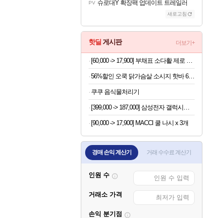
슈로대Y 확장팩 업데이트 트레일러
PV
새로고침
핫딜
게시판
더보기+
[60,000 -> 17,900] 부채표 소다활 제로 500ml x 24개
56%할인 오쿡 닭가슴살 소시지 핫바 6종, 70g, 12개
쿠쿠 음식물처리기
[399,000 -> 187,000] 삼성전자 갤럭시탭 A8
[90,000 -> 17,900] MACCI 쿨 나시 x 3개
경매 손익 계산기
거래 수수료 계산기
인원 수
거래소 가격
손익 분기점