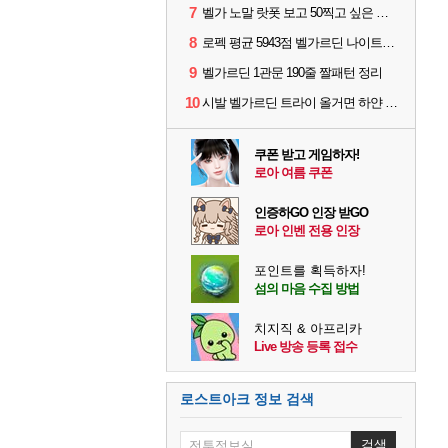
7
벨가 노말 랏폿 보고 50찍고 싶은 폿들
8
로펙 평균 5943점 벨가르딘 나이트메어 1관 클리어
9
벨가르딘 1관문 190줄 짤패턴 정리
10
시발 벨가르딘 트라이 올거면 하얀 옷 입고오세요
쿠폰 받고 게임하자!
로아 여름 쿠폰
인증하GO 인장 받GO
로아 인벤 전용 인장
포인트를 획득하자!
섬의 마음 수집 방법
치지직 & 아프리카
Live 방송 등록 접수
로스트아크 정보 검색
검색