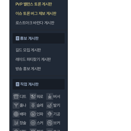
PVP 밸런스 토론 게시판
이슈 토론 버그 제보 게시판
로스트아크 바란다 게시판
홍보 게시판
길드 모집 게시판
레이드 파티찾기 게시판
방송 홍보 게시판
직업 게시판
디트
워로
버서
홀나
슬레
발키
배마
인파
기공
창술
스커
브커