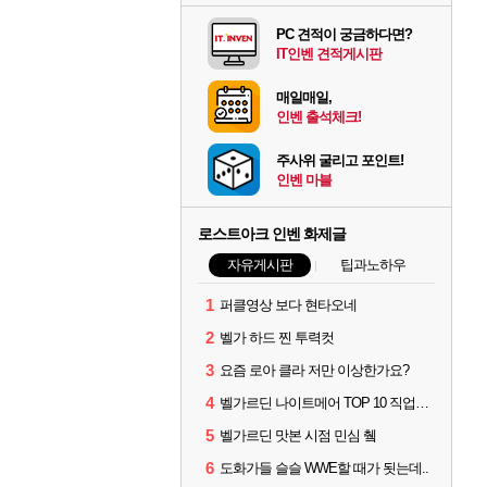
PC 견적이 궁금하다면?
IT인벤 견적게시판
매일매일,
인벤 출석체크!
주사위 굴리고 포인트!
인벤 마블
로스트아크 인벤 화제글
자유게시판
팁과노하우
1
퍼클영상 보다 현타오네
2
벨가 하드 찐 투력컷
3
요즘 로아 클라 저만 이상한가요?
4
벨가르딘 나이트메어 TOP 10 직업별 분포
5
벨가르딘 맛본 시점 민심 췤
6
도화가들 슬슬 WWE할 때가 됫는데..