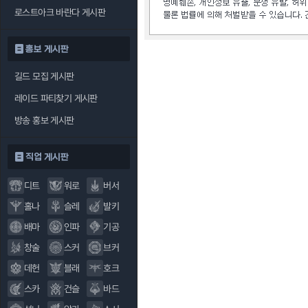
로스트아크 바란다 게시판
홍보 게시판
길드 모집 게시판
레이드 파티찾기 게시판
방송 홍보 게시판
직업 게시판
디트
워로
버서
홀나
슬레
발키
배마
인파
기공
창술
스커
브커
데헌
블래
호크
스카
건슬
바드