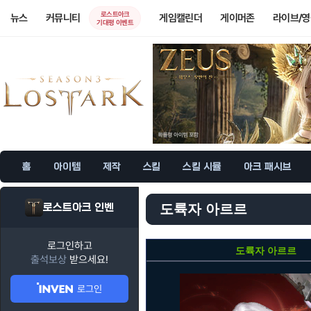
로스트아크
뉴스
커뮤니티
게임캘린더
게이머존
라이브/
기대평 이벤트
홈
아이템
제작
스킬
스킬 시뮬
아크 패시브
로스트아크 인벤
도륙자 아르르
로그인하고
도륙자 아르르
출석보상
받으세요!
로그인