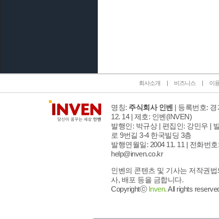
인벤 공식 미디어 파트너 및 제휴 파트너
회사소개
비즈니스
이
명칭:
주식회사 인벤
| 등록번호: 경기
12. 14 | 제호: 인벤
(INVEN)
발행인: 박규상 | 편집인: 강민우 |
발
로 9번길 3-4 한국빌딩 3층
발행연월일: 2004 11. 11 |
전화번호: 02
help@inven.co.kr
인벤의 콘텐츠 및 기사는 저작권법의
사, 배포 등을 금합니다.
Copyrightⓒ
Inven.
All rights reserve