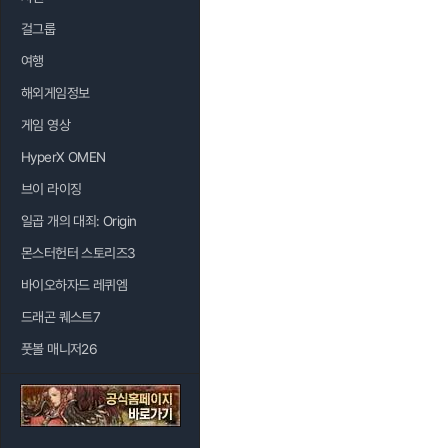
걸그룹
여행
해외게임정보
게임 영상
HyperX OMEN
브이 라이징
일곱 개의 대죄: Origin
몬스터헌터 스토리즈3
바이오하자드 레퀴엠
드래곤 퀘스트7
풋볼 매니저26