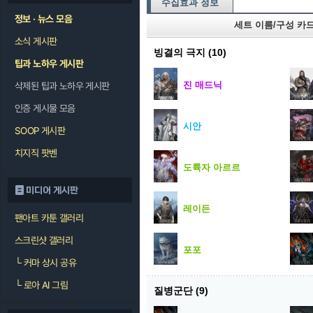
수집효과 정보
정보 · 뉴스 모음
세트 이름/구성 카
소식 게시판
빙결의 극지
(10)
팁과 노하우 게시판
진 매드닉
삭제된 팁과 노하우 게시판
인증 게시물 모음
시안
SOOP 게시판
치지직 팟벤
도륙자 아르르
미디어 게시판
레이든
팬아트 카툰 갤러리
스크린샷 갤러리
포포
└
커마 상시 공유
└
로아 AI 그림
질병군단
(9)