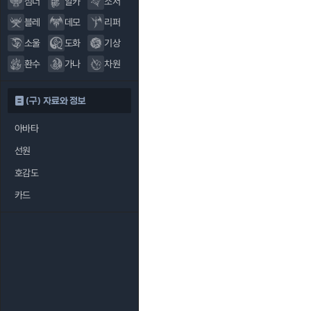
섬너
알카
소서
블레
데모
리퍼
소울
도화
기상
환수
가나
차원
(구) 자료와 정보
아바타
선원
호감도
카드