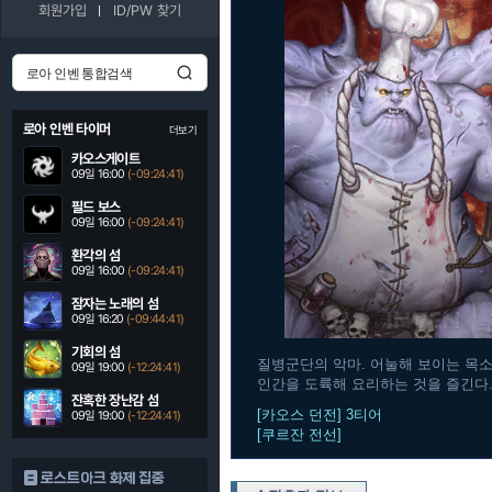
회원가입
ID/PW 찾기
로아 인벤 타이머
더보기
카오스게이트
09일 16:00
(-09:24:40)
필드 보스
09일 16:00
(-09:24:40)
환각의 섬
09일 16:00
(-09:24:40)
잠자는 노래의 섬
09일 16:20
(-09:44:40)
기회의 섬
질병군단의 악마. 어눌해 보이는 목소
09일 19:00
(-12:24:40)
인간을 도륙해 요리하는 것을 즐긴다
잔혹한 장난감 섬
[카오스 던전] 3티어
09일 19:00
(-12:24:40)
[쿠르잔 전선]
로스트아크 화제 집중