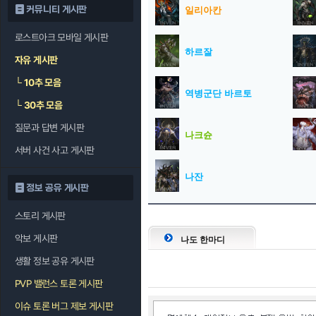
커뮤니티 게시판
일리아칸
로스트아크 모바일 게시판
하르잘
자유 게시판
└
10추 모음
역병군단 바르토
└
30추 모음
질문과 답변 게시판
나크슌
서버 사건 사고 게시판
나잔
정보 공유 게시판
스토리 게시판
악보 게시판
나도 한마디
생활 정보 공유 게시판
PVP 밸런스 토론 게시판
이슈 토론 버그 제보 게시판