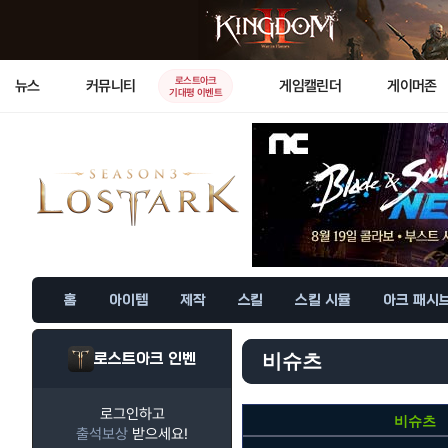
로스트아크
뉴스
커뮤니티
게임캘린더
게이머존
기대평 이벤트
홈
아이템
제작
스킬
스킬 시뮬
아크 패시
로스트아크 인벤
비슈츠
로그인하고
비슈츠
출석보상
받으세요!