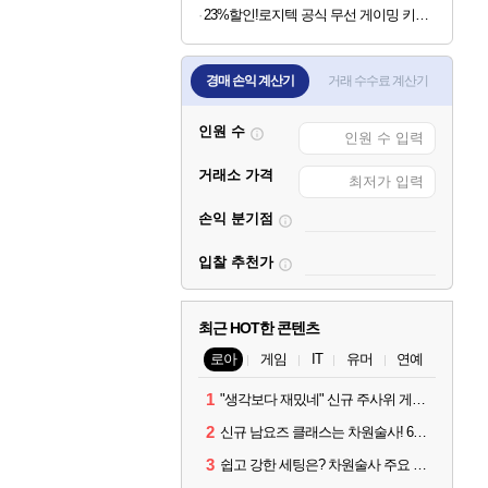
23%할인!로지텍 공식 무선 게이밍 키보드 화이트, 갈축
경매 손익 계산기
거래 수수료 계산기
인원 수
거래소 가격
손익 분기점
입찰 추천가
최근 HOT한 콘텐츠
로아
게임
IT
유머
연예
1
"생각보다 재밌네" 신규 주사위 게임 티카투카 호평
2
신규 남요즈 클래스는 차원술사! 6월 20일 로아온 썸머 정리
3
쉽고 강한 세팅은? 차원술사 주요 빌드와 스킬 코드