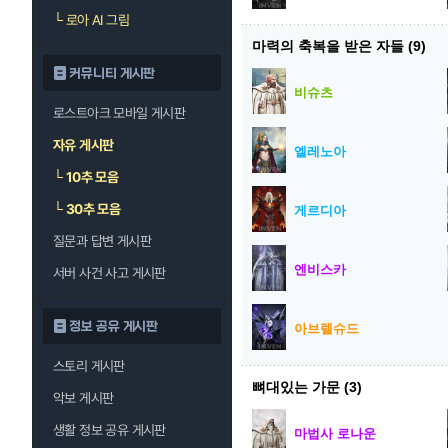
└
로아 AI 그림
마력의 축복을 받은 자들
(9)
커뮤니티 게시판
비슈츠
로스트아크 모바일 게시판
자유 게시판
엘레노아
└
10추 모음
└
30추 모음
게르디아
질문과 답변 게시판
엔비스카
서버 사건 사고 게시판
정보 공유 게시판
아브렐슈드
스토리 게시판
뼈대있는 가문
(3)
악보 게시판
생활 정보 공유 게시판
마법사 로나운