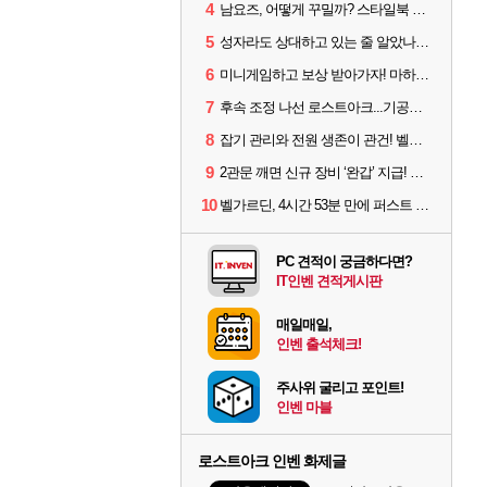
4
남요즈, 어떻게 꾸밀까? 스타일북 인기 차원술사 커스터마이즈
5
성자라도 상대하고 있는 줄 알았나? 벨가르딘 이모저모
6
미니게임하고 보상 받아가자! 마하라카 썸머 캠프 할 일은?
7
후속 조정 나선 로스트아크...기공사, 차원술사 하향
8
잡기 관리와 전원 생존이 관건! 벨가르딘 유물 칭호 획득방법 정리
9
2관문 깨면 신규 장비 ‘완갑’ 지급! 그림자 레이드 벨가르딘 공개
10
벨가르딘, 4시간 53분 만에 퍼스트 클리어 나왔다
PC 견적이 궁금하다면?
IT인벤 견적게시판
매일매일,
인벤 출석체크!
주사위 굴리고 포인트!
인벤 마블
로스트아크 인벤 화제글