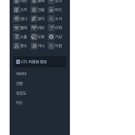
데헌
블래
호크
스카
건슬
바드
섬너
알카
소서
블레
데모
리퍼
소울
도화
기상
환수
가나
차원
(구) 자료와 정보
아바타
선원
호감도
카드