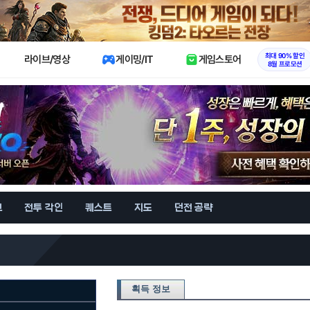
X
최대 90% 할인
라이브/영상
게이밍/IT
게임스토어
8월 프로모션
브
전투 각인
퀘스트
지도
던전 공략
획득 정보