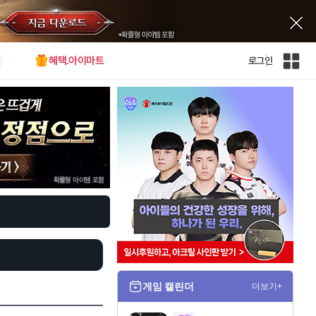
혜택.아이마트
로그인
인
벤
전
체
사
이
트
맵
게임 캘린더
더보기+