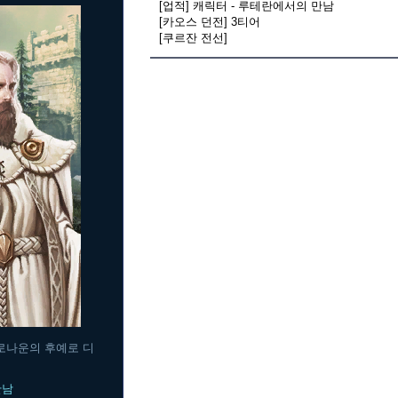
[업적] 캐릭터 - 루테란에서의 만남
[카오스 던전] 3티어
[쿠르잔 전선]
로나운의 후예로 디
만남