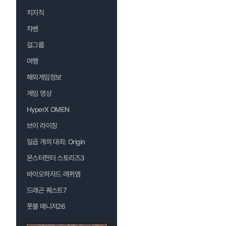
치지직
차벤
걸그룹
여행
해외게임정보
게임 영상
HyperX OMEN
브이 라이징
일곱 개의 대죄: Origin
몬스터헌터 스토리즈3
바이오하자드 레퀴엠
드래곤 퀘스트7
풋볼 매니저26