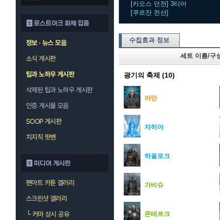
[카오스 던전] 3티어
[쿠르잔 전선]
로스트아크 화제 집중
수집효과 정보
정보 · 뉴스 모음
세트 이름/구
소식 게시판
팁과 노하우 게시판
광기의 축제
(10)
삭제된 팁과 노하우 게시판
아만
인증 게시물 모음
SOOP 게시판
자히아
치지직 팟벤
하울로크
미디어 게시판
팬아트 카툰 갤러리
가비슈
스크린샷 갤러리
몬테르크
└
커마 상시 공유