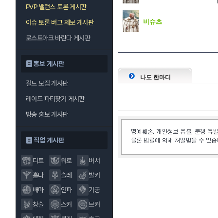
PVP 밸런스 토론 게시판
비슈츠
이슈 토론 버그 제보 게시판
로스트아크 바란다 게시판
홍보 게시판
나도 한마디
길드 모집 게시판
레이드 파티찾기 게시판
방송 홍보 게시판
직업 게시판
디트
워로
버서
홀나
슬레
발키
배마
인파
기공
창술
스커
브커