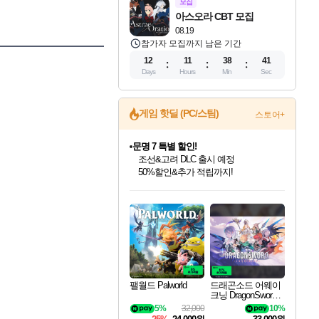
모집
아스오라 CBT 모집
08.19
참가자 모집까지 남은 기간
12
11
38
40
Days
Hours
Min
Sec
게임 핫딜 (PC/스팀)
스토어+
문명 7 특별 할인!
조선&고려 DLC 출시 예정
50%할인&추가 적립까지!
인벤게임즈 8월 특별 할인!
드래곤소드: 어웨이크닝 입점!
귀무자: 검의 길 예약 판매 중!
비스트 오브 리인카네이션 정식 출시!
커세어 코브 출시 기념 할인!
더 렐릭 퍼스트 가디언 정식 출시
베데스다 40주년 기념 할인 중!
마블 투혼 파이팅 소울즈 예약 판매 중!
캡콤 프렌차이즈 할인 진행 중!
캡콤 일부 상품 상시 할인
스타워즈 은하계 레이서
로블록스 기프트 카드 공식 입점
인기 퍼블리셔 모음!
스팀으로 만나는 드래곤소드!
10% 할인과
게임프릭 신작 IP
해적'섬'을 발전시키자!
설화x하드코어 액션!
베데스다의 명작들을
마블 히어로 총 출동&화려한 격투!
몬헌, 바하 등 인기 IP를
몬헌 와일즈 & 드래곤즈 도그마2
인벤게임즈에서 10% 추가 적립
Robux를 가장 안전하고
최대 90% 할인가를 만나보세요!
네이버혜택과 함께 만나보세요!
이니&베니 혜택까지!
네이버 혜택가와 함께 예약하세요!
할인&네이버혜택으로 만나보세요!
네이버페이 혜택과 만나보세요!
40주년 프로모션으로 만나보세요!
네이버 포인트 혜택까지!
할인가에 만나보세요!
일부 에디션 상시 할인!
혜택으로 예약 판매 중
편안하게 충전하세요
팰월드 Palworld
드래곤소드 어웨이
크닝 DragonSword A
wakening
5%
32,000
10%