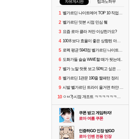
자유게시판
팁과노하우
1
벨가르딘 나이트메어 TOP 10 직업별 분포
2
벨가르딘 맛본 시점 민심 췤
3
요즘 로아 클라 저만 이상한가요?
4
100:8 보다 효율이 좋은 상향된 아제나 ㄷㄷ
5
로펙 평균 5943점 벨가르딘 나이트메어 1관 클리어
6
도화가들 슬슬 WWE할 때가 됫는데..
7
벨가 노말 랏폿 보고 50찍고 싶은 폿들
8
벨가르딘 1관문 190줄 짤패턴 정리
9
시발 벨가르딘 트라이 올거면 하얀 옷 입고오세요
10
ㅇㅂ?) 시점 개조트 ㅋㅋㅋㅋㅋㅋㅋㅋㅋ
쿠폰 받고 게임하자!
로아 여름 쿠폰
인증하GO 인장 받GO
로아 인벤 전용 인장