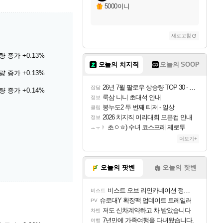
5000이니
새로고침
 증가 +0.13%
오늘의 치지직
오늘의 SOOP
 증가 +0.13%
26년 7월 팔로우 상승량 TOP 30 - 월간 치지직
잡담
 증가 +0.14%
룩삼 니니 초대석 안내
정보
봉누도2 두 번째 티저 - 일상
클립
2026 치지직 이리대회 오픈컵 안내
정보
초ㅇㅎ) 수녀 코스프레 제로투
ㅗㅜㅑ
더보기+
오늘의 팟벤
오늘의 핫벤
비스트 오브 리인카네이션 정보/공략글 모음
비스트
슈로대Y 확장팩 업데이트 트레일러
PV
저도 신차계약하고 차 받았습니다
차벤
7년만에 가족여행을 다녀왔습니다.
여행