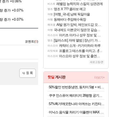
 증가 +0.06%
레벨업 능력치와 스킬의 상관관계
비스트
명조 X ??? 콜라보 예고
명조
 증가 +0.07%
[여행_국내] 남해 독일마을
여행
 증가 +0.07%
동해바다 추암해수욕장
여행
AI발 원가 압박, 메인보드값 오르나
해외겜
국내에도 이쁜곳이 많은것 같습니다
여행
아키츠 아키나 성우 정보 및 주요 필모
아스오라
[일러스트] 자매 앨범 | 장난기 가득한 오후의 공원 (리메이크판)
명조
코멘트(
0
)
캐릭터 소개 - 카가미하라 하루
아스오라
프롤로그 테스트를 마치고.. (feat. 리아)
리밋제로
아스오라 성우 정보 및 출연작 모음
아스오라
새로고침
핫딜
게시판
더보기+
등록
50%할인 반반칡냉면, 동치미 5봉 + 비빔 5봉, 2kg, 10인분
쿠쿠 인스퓨어 헤리티지 28평형 공기청정기 AC-28AHNL20FNW
57%특가!깨끗한나라 아껴쓰는 키친타월, 140매, 8롤, 1팩
미닉스 음식물 처리기 더플렌더 MAX 가정용 분쇄기 건조기 3L MNFD-200G