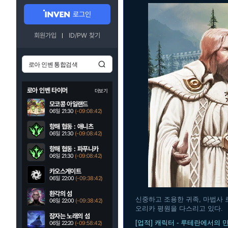
로그인
회원가입
ID/PW 찾기
로아 인벤 타이머
더보기
모코콩 아일랜드
06일 21:30
(-09:08:41)
항해 협동 : 애니츠
06일 21:30
(-09:08:41)
항해 협동 : 파푸니카
06일 21:30
(-09:08:41)
카오스게이트
06일 22:00
(-09:38:41)
환각의 섬
신중하고 조용한 귀족, 마법사 
06일 22:00
(-09:38:41)
오리카 평원을 다스리고 있다.
잠자는 노래의 섬
[업적] 캐릭터 - 루테란에서의 
06일 22:20
(-09:58:41)