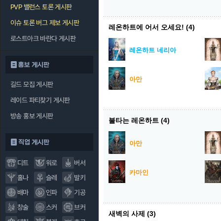
PVP 밸런스 토론 게시판
이슈 토론 버그 제보 게시판
레온하트에 어서 오세요!
(4)
로스트아크 바란다 게시판
레온하트 네리아
홍보 게시판
아만
길드 모집 게시판
레이드 파티찾기 게시판
방송 홍보 게시판
불타는 레온하트
(4)
직업 게시판
아만
디트
워로
버서
카마인
홀나
슬레
발키
배마
인파
기공
창술
스커
브커
새벽의 사제
(3)