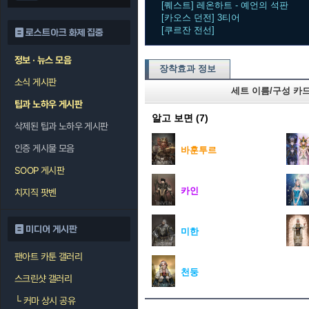
[퀘스트] 레온하트 - 예언의 석판
[카오스 던전] 3티어
[쿠르잔 전선]
로스트아크 화제 집중
정보 · 뉴스 모음
장착효과 정보
소식 게시판
세트 이름/구성 카
팁과 노하우 게시판
알고 보면
(7)
삭제된 팁과 노하우 게시판
인증 게시물 모음
바훈투르
SOOP 게시판
카인
치지직 팟벤
미디어 게시판
미한
팬아트 카툰 갤러리
천둥
스크린샷 갤러리
└
커마 상시 공유