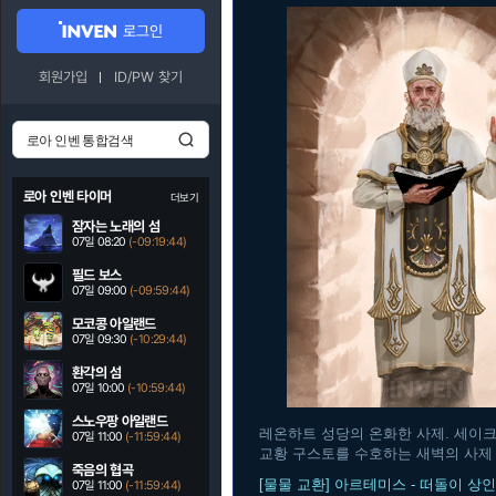
로그인
회원가입
ID/PW 찾기
로아 인벤 타이머
더보기
잠자는 노래의 섬
07일 08:20
(-09:19:43)
필드 보스
07일 09:00
(-09:59:43)
모코콩 아일랜드
07일 09:30
(-10:29:43)
환각의 섬
07일 10:00
(-10:59:43)
스노우팡 아일랜드
레온하트 성당의 온화한 사제. 세이
07일 11:00
(-11:59:43)
교황 구스토를 수호하는 새벽의 사제 
죽음의 협곡
[물물 교환] 아르테미스 - 떠돌이 상인
07일 11:00
(-11:59:43)