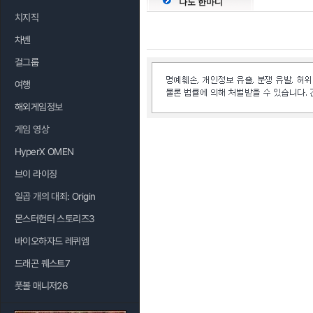
나도 한마디
치지직
차벤
걸그룹
여행
해외게임정보
게임 영상
HyperX OMEN
브이 라이징
일곱 개의 대죄: Origin
몬스터헌터 스토리즈3
바이오하자드 레퀴엠
드래곤 퀘스트7
풋볼 매니저26