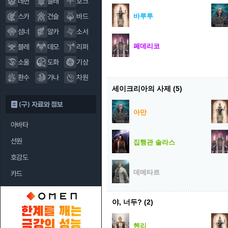
데헌
블래
호크
바루투
스카
건슬
바드
섬너
알카
소서
페데리코
블레
데모
리퍼
소울
도화
기상
환수
가나
차원
세이크리아의 사제
(5)
(구) 자료와 정보
아만
아바타
선원
집행관 솔라스
호감도
데메타르
카드
야, 너두?
(2)
헨리