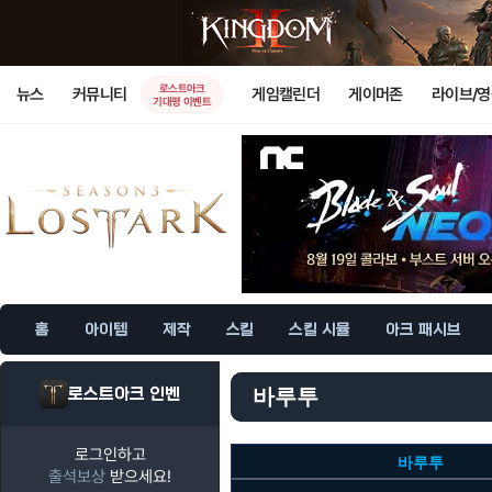
로스트아크
뉴스
커뮤니티
게임캘린더
게이머존
라이브/
기대평 이벤트
홈
아이템
제작
스킬
스킬 시뮬
아크 패시브
로스트아크 인벤
바루투
로그인하고
바루투
출석보상
받으세요!