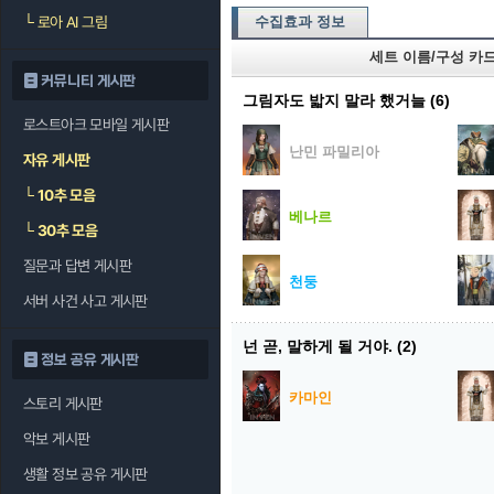
└
로아 AI 그림
수집효과 정보
세트 이름/구성 카
커뮤니티 게시판
그림자도 밟지 말라 했거늘
(6)
로스트아크 모바일 게시판
난민 파밀리아
자유 게시판
└
10추 모음
베나르
└
30추 모음
질문과 답변 게시판
천둥
서버 사건 사고 게시판
넌 곧, 말하게 될 거야.
(2)
정보 공유 게시판
카마인
스토리 게시판
악보 게시판
생활 정보 공유 게시판