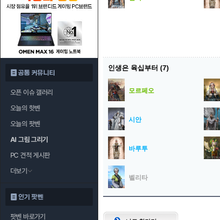
인생은 육십부터
(7)
공통 커뮤니티
모르페오
오픈 이슈 갤러리
오늘의 핫벤
시안
오늘의 팟벤
AI 그림 그리기
바루투
PC 견적 게시판
더보기
벨리타
인기 팟벤
팟벤 바로가기