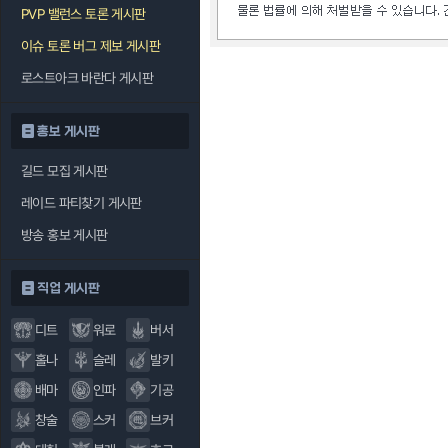
PVP 밸런스 토론 게시판
이슈 토론 버그 제보 게시판
로스트아크 바란다 게시판
홍보 게시판
길드 모집 게시판
레이드 파티찾기 게시판
방송 홍보 게시판
직업 게시판
디트
워로
버서
홀나
슬레
발키
배마
인파
기공
창술
스커
브커