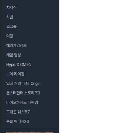
치지직
차벤
걸그룹
여행
해외게임정보
게임 영상
HyperX OMEN
브이 라이징
일곱 개의 대죄: Origin
몬스터헌터 스토리즈3
바이오하자드 레퀴엠
드래곤 퀘스트7
풋볼 매니저26