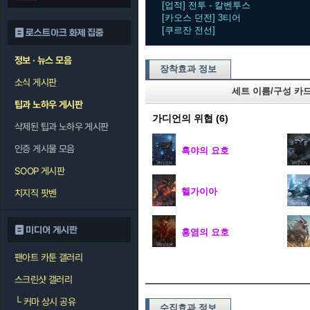
[업적] 전투 - 칼벤투스
[카오스 던전] 3티어
[쿠르잔 전선]
로스트아크 화제 집중
정보 · 뉴스 모음
장착효과 정보
소식 게시판
세트 이름/구성 카
팁과 노하우 게시판
가디언의 위협
(6)
삭제된 팁과 노하우 게시판
인증 게시물 모음
흑야의 요호
SOOP 게시판
헬가이아
치지직 팟벤
미디어 게시판
홍염의 요호
팬아트 카툰 갤러리
스크린샷 갤러리
└
커마 상시 공유
수집효과 정보