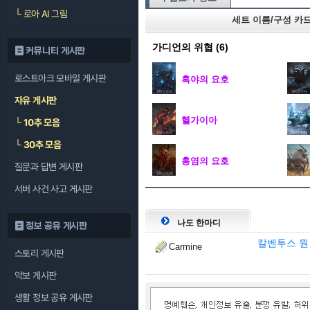
└
로아 AI 그림
세트 이름/구성 카
가디언의 위협
(6)
커뮤니티 게시판
로스트아크 모바일 게시판
흑야의 요호
자유 게시판
헬가이아
└
10추 모음
└
30추 모음
홍염의 요호
질문과 답변 게시판
서버 사건 사고 게시판
나도 한마디
정보 공유 게시판
칼벤투스 뭔
Carmine
스토리 게시판
악보 게시판
생활 정보 공유 게시판