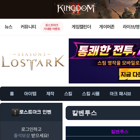
로스트아크
뉴스
커뮤니티
게임캘린더
게이머존
라이브/
기대평 이벤트
홈
아이템
제작
스킬
스킬 시뮬
아크 패시브
로스트아크 인벤
칼벤투스
로그인하고
칼벤투스
출석보상
받으세요!