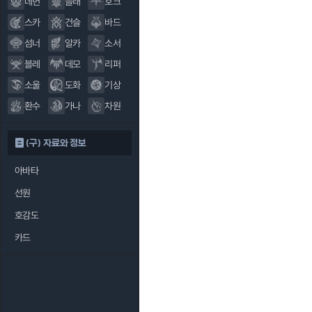
데헌
블래
호크
스카
건슬
바드
섬너
알카
소서
블레
데모
리퍼
소울
도화
기상
환수
가나
차원
(구) 자료와 정보
아바타
선원
호감도
카드