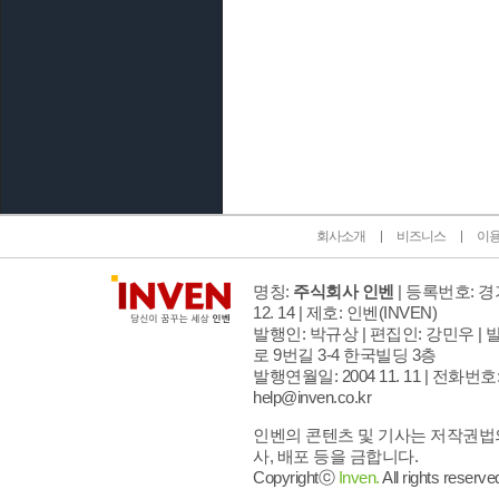
인벤 공식 미디어 파트너 및 제휴 파트너
회사소개
비즈니스
이
명칭:
주식회사 인벤
| 등록번호: 경기
12. 14 | 제호: 인벤
(INVEN)
발행인: 박규상 | 편집인: 강민우 |
발
로 9번길 3-4 한국빌딩 3층
발행연월일: 2004 11. 11 |
전화번호: 02
help@inven.co.kr
인벤의 콘텐츠 및 기사는 저작권법의
사, 배포 등을 금합니다.
Copyrightⓒ
Inven.
All rights reserve