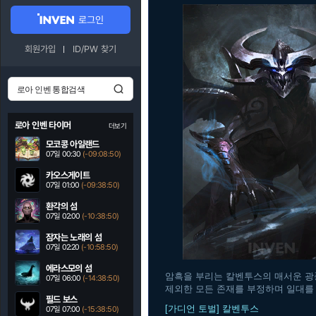
로그인
회원가입
ID/PW 찾기
로아 인벤 타이머
더보기
모코콩 아일랜드
07일 00:30
(-09:08:49)
카오스게이트
07일 01:00
(-09:38:49)
환각의 섬
07일 02:00
(-10:38:49)
잠자는 노래의 섬
07일 02:20
(-10:58:49)
에라스모의 섬
암흑을 부리는 칼벤투스의 매서운 광
07일 06:00
(-14:38:49)
제외한 모든 존재를 부정하며 일대를
필드 보스
[가디언 토벌] 칼벤투스
07일 07:00
(-15:38:49)