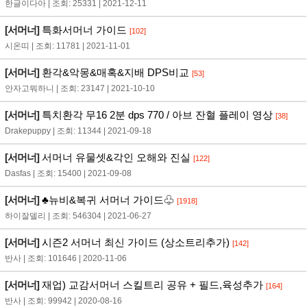
한글이다아 | 조회: 25331 | 2021-12-11
[서머너]
특화서머너 가이드
[102]
시온띠 | 조회: 11781 | 2021-11-01
[서머너]
환각&악몽&매혹&지배 DPS비교
[53]
안자고뭐하니 | 조회: 23147 | 2021-10-10
[서머너]
특치환각 무16 2분 dps 770 / 아브 잔혈 플레이 영상
[38]
Drakepuppy | 조회: 11344 | 2021-09-18
[서머너]
서머너 유물셋&각인 오해와 진실
[122]
Dasfas | 조회: 15400 | 2021-09-08
[서머너]
♣뉴비&복귀 서머너 가이드♧
[1918]
하이잘델리 | 조회: 546304 | 2021-06-27
[서머너]
시즌2 서머너 최신 가이드 (상소트리추가)
[142]
반사 | 조회: 101646 | 2020-11-06
[서머너]
재업) 교감서머너 스킬트리 공유 + 필드,육성추가
[164]
반사 | 조회: 99942 | 2020-08-16