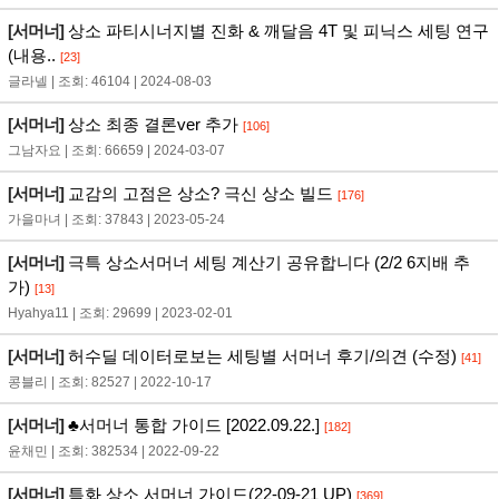
[서머너]
상소 파티시너지별 진화 & 깨달음 4T 및 피닉스 세팅 연구
(내용..
[23]
글라넬 | 조회: 46104 | 2024-08-03
[서머너]
상소 최종 결론ver 추가
[106]
그남자요 | 조회: 66659 | 2024-03-07
[서머너]
교감의 고점은 상소? 극신 상소 빌드
[176]
가을마녀 | 조회: 37843 | 2023-05-24
[서머너]
극특 상소서머너 세팅 계산기 공유합니다 (2/2 6지배 추
가)
[13]
Hyahya11 | 조회: 29699 | 2023-02-01
[서머너]
허수딜 데이터로보는 세팅별 서머너 후기/의견 (수정)
[41]
콩블리 | 조회: 82527 | 2022-10-17
[서머너]
♣서머너 통합 가이드 [2022.09.22.]
[182]
윤채민 | 조회: 382534 | 2022-09-22
[서머너]
특화 상소 서머너 가이드(22-09-21 UP)
[369]