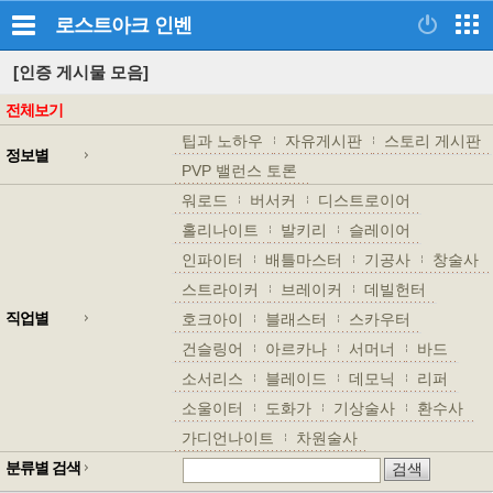
로스트아크
인벤
[인증 게시물 모음]
전체보기
팁과 노하우
자유게시판
스토리 게시판
정보별
PVP 밸런스 토론
워로드
버서커
디스트로이어
홀리나이트
발키리
슬레이어
인파이터
배틀마스터
기공사
창술사
스트라이커
브레이커
데빌헌터
직업별
호크아이
블래스터
스카우터
건슬링어
아르카나
서머너
바드
소서리스
블레이드
데모닉
리퍼
소울이터
도화가
기상술사
환수사
가디언나이트
차원술사
분류별 검색