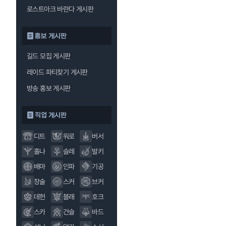
로스트아크 바란다 게시판
홍보 게시판
길드 모집 게시판
레이드 파티찾기 게시판
방송 홍보 게시판
직업 게시판
디트
워로
버서
홀나
슬레
발키
배마
인파
기공
창술
스커
브커
데헌
블래
호크
스카
건슬
바드