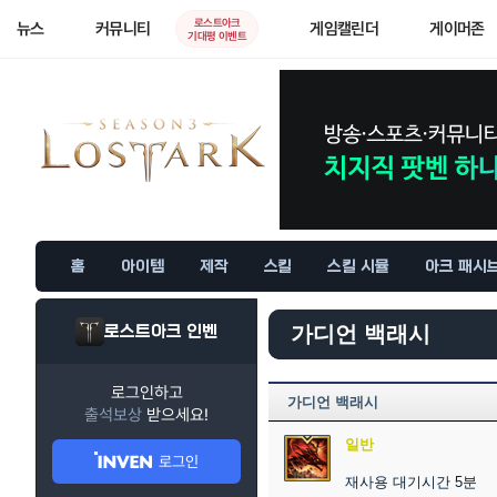
로스트아크
뉴스
커뮤니티
게임캘린더
게이머존
기대평 이벤트
홈
아이템
제작
스킬
스킬 시뮬
아크 패시
로스트아크 인벤
가디언 백래시
로그인하고
가디언 백래시
출석보상
받으세요!
일반
로그인
재사용 대기시간 5분