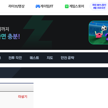
최대 90% 할인
라이브/영상
게이밍/IT
게임스토어
8월 프로모션
브
전투 각인
퀘스트
지도
던전 공략
각성기