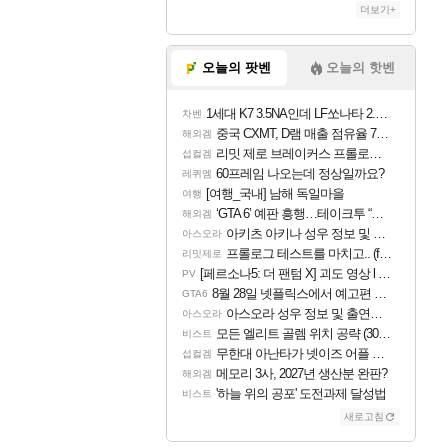
더보기+
오늘의 팟벤
오늘의 핫벤
1세대 K7 3.5NA인데 LF쏘나타 2.0NA 기변하면 유류비 절약이 얼마나 될까요..?
차벤
중국 CXMT, D램 매출 점유율 7%…글로벌 4위로 부상
해외겜
리밋 제로 브레이커스 프롤로그 테스트 후기 영상 업로드
섭컬겜
60프레임 나오는데 정상일까요?
레퀴엠
[여행_국내] 남해 독일마을
여행
‘GTA 6’ 예판 흥행…테이크투 “내부 예상 크게 넘어”
해외겜
아키츠 아키나 성우 정보 및 주요 필모
아스오라
프롤로그 테스트를 마치고.. (feat. 리아)
리밋제로
[페르소나5: 더 팬텀 X] 괴도 영상 l 타카마키 안·댄싱 스타
PV
8월 28일 넷플릭스에서 예고편 공개 예정
GTA6
아스오라 성우 정보 및 출연작 모음
아스오라
모든 엘리트 골렘 위치 공략 (30개) - 방랑 결투가
비스트
무한대 아난타가 넷이즈 어플 달력에 일정 등록
섭컬겜
메모리 3사, 2027년 생산분 완판?
해외겜
'하늘 위의 공포' 도전과제 달성법
비스트
새로고침