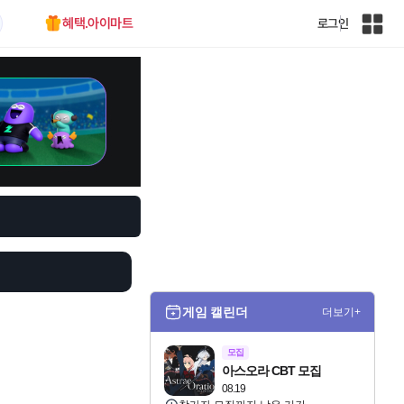
혜택.아이마트
로그인
인
벤
전
체
사
이
트
맵
게임 캘린더
더보기+
모집
아스오라 CBT 모집
08.19