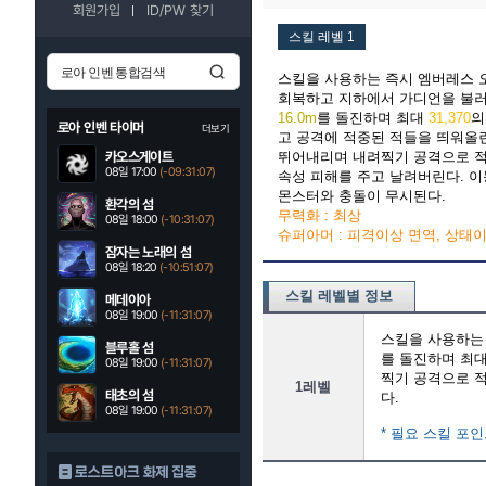
회원가입
ID/PW 찾기
스킬 레벨 1
스킬을 사용하는 즉시 엠버레스 
회복하고 지하에서 가디언을 불러
16.0m
를 돌진하며 최대
31,370
의
로아 인벤 타이머
더보기
고 공격에 적중된 적들을 띄워올
카오스게이트
뛰어내리며 내려찍기 공격으로 
08일 17:00
(-09:31:06)
속성 피해를 주고 날려버린다. 이
몬스터와 충돌이 무시된다.
환각의 섬
무력화 : 최상
08일 18:00
(-10:31:06)
슈퍼아머 : 피격이상 면역, 상태
잠자는 노래의 섬
08일 18:20
(-10:51:06)
스킬 레벨별 정보
메데이아
08일 19:00
(-11:31:06)
스킬을 사용하는
블루홀 섬
를 돌진하며 최
08일 19:00
(-11:31:06)
찍기 공격으로 
1레벨
태초의 섬
다.
08일 19:00
(-11:31:06)
* 필요 스킬 포인
로스트아크 화제 집중