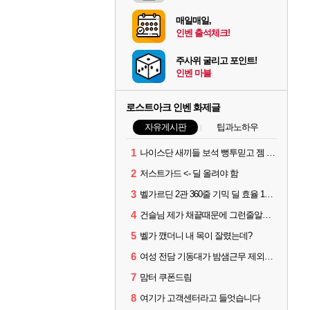
매일매일,
인벤 출석체크!
주사위 굴리고 포인트!
인벤 마블
로스트아크 인벤 화제글
자유게시판
팁과노하우
1
나이스단 새끼들 보석 뻥투믿고 젬 곱창난거보면 개패고싶음 ㅋㅋ
2
저스트가드 <- 딜 올려야 함
3
벨가르딘 2관 360줄 기믹 딜 효율 100% 최적화
4
건슬님 제가 채끝때문에 그런줄알겠어요
5
벨가 깼더니 내 목이 잘렸는데?
6
여성 전담 기동대가 밤샘근무 제외된 이유
7
맘터 쿠폰드림
8
여기가 고객센터라고 들엇습니다