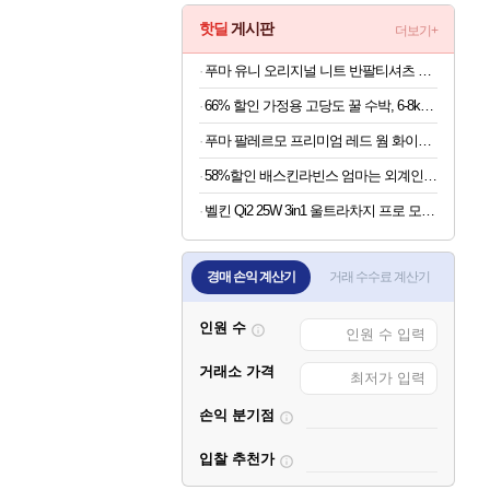
핫딜
게시판
더보기+
푸마 유니 오리지널 니트 반팔티셔츠 남자 라운드넥 화이트 95030403
66% 할인 가정용 고당도 꿀 수박, 6-8kg급, 1박스
푸마 팔레르모 프리미엄 레드 웜 화이트 여자 운동화 401744-03
58%할인 배스킨라빈스 엄마는 외계인 초코볼, 32g, 6개입, 2개
벨킨 Qi2 25W 3in1 울트라차지 프로 모듈형 고속 무선 충전기 WIZ052kr 갤럭시S26 아이폰17 호환
경매 손익 계산기
거래 수수료 계산기
인원 수
거래소 가격
손익 분기점
입찰 추천가