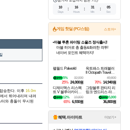
참가자 모집까지 남은 기간
10
16
31
04
Days
Hours
Min
Sec
마블 투혼 파이팅 소울즈 정식출시!
게임 핫딜 (PC/스팀)
스토어+
마블 히어로 총 출동&화려한 격투!
네이버 포인트 혜택까지!
귀무자: 검의 길 예약 판매 중!
10% 할인과
킬
이니&베니 혜택까지!
인벤게임즈 8월 특별 할인!
드래곤소드: 어웨이크닝 입점!
문명 7 특별 할인!
비스트 오브 리인카네이션 정식 출시!
커세어 코브 출시 기념 할인!
더 렐릭 퍼스트 가디언 정식 출시
베데스다 40주년 기념 할인 중!
캡콤 프렌차이즈 할인 진행 중!
캡콤 일부 상품 상시 할인
스타워즈 은하계 레이서
로블록스 기프트 카드 공식 입점
인기 퍼블리셔 모음!
스팀으로 만나는 드래곤소드!
조선&고려 DLC 출시 예정
게임프릭 신작 IP
해적'섬'을 발전시키자!
설화x하드코어 액션!
베데스다의 명작들을
몬헌, 바하 등 인기 IP를
몬헌 와일즈 & 드래곤즈 도그마2
인벤게임즈에서 10% 추가 적립
Robux를 가장 안전하고
팰월드 Palworld
옥토패스 트래블러
최대 90% 할인가를 만나보세요!
네이버혜택과 함께 만나보세요!
50%할인&추가 적립까지!
네이버 혜택가와 함께 예약하세요!
할인&네이버혜택으로 만나보세요!
네이버페이 혜택과 만나보세요!
40주년 프로모션으로 만나보세요!
할인가에 만나보세요!
일부 에디션 상시 할인!
혜택으로 예약 판매 중
편안하게 충전하세요
II Octopath Traveler I
I
5%
32,000
49,800
25%
24,000원
70%
14,940원
디제이맥스 리스펙
그랑블루 판타지 리
탑승한다. 이후
16.0m
트 V 블루아카이브
링크 엔드리스 라그
머리에서 뛰어내리며 내려
팩 DJMAX RESPE
나로크 업그레이드
12%
19,800
5,000
CT V Blue Archive P
킷 Granblue Fantasy
몬스터와 충돌이 무시된
65%
6,930원
36,800원
ack DLC
Relink Endless Ragn
arok Upgrade Kit DL
C
혜택.아이마트
더보기+