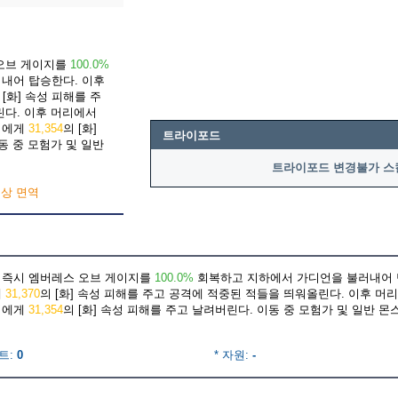
오브 게이지를
100.0%
내어 탑승한다. 이후
 [화] 속성 피해를 주
린다. 이후 머리에서
적에게
31,354
의 [화]
트라이포드
동 중 모험가 및 일반
트라이포드 변경불가 스
이상 면역
 즉시 엠버레스 오브 게이지를
100.0%
회복하고 지하에서 가디언을 불러내어 
대
31,370
의 [화] 속성 피해를 주고 공격에 적중된 적들을 띄워올린다. 이후 
적에게
31,354
의 [화] 속성 피해를 주고 날려버린다. 이동 중 모험가 및 일반 
트:
0
* 자원:
-