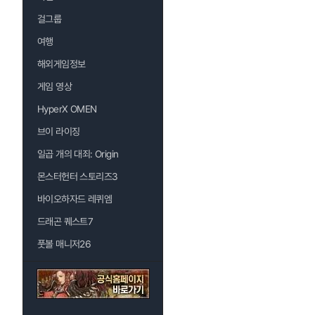
걸그룹
여행
해외게임정보
게임 영상
HyperX OMEN
브이 라이징
일곱 개의 대죄: Origin
몬스터헌터 스토리즈3
바이오하자드 레퀴엠
드래곤 퀘스트7
풋볼 매니저26