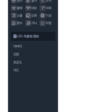
섬너
알카
소서
블레
데모
리퍼
소울
도화
기상
환수
가나
차원
(구) 자료와 정보
아바타
선원
호감도
카드