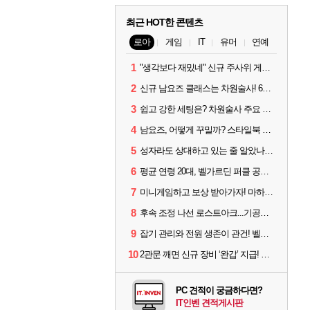
최근 HOT한 콘텐츠
로아
게임
IT
유머
연예
1
"생각보다 재밌네" 신규 주사위 게임 티카투카 호평
2
신규 남요즈 클래스는 차원술사! 6월 20일 로아온 썸머 정리
3
쉽고 강한 세팅은? 차원술사 주요 빌드와 스킬 코드
4
남요즈, 어떻게 꾸밀까? 스타일북 인기 차원술사 커스터마이즈
5
성자라도 상대하고 있는 줄 알았나? 벨가르딘 이모저모
6
평균 연령 20대, 벨가르딘 퍼클 공대 '영로티'를 만나다
7
미니게임하고 보상 받아가자! 마하라카 썸머 캠프 할 일은?
8
후속 조정 나선 로스트아크...기공사, 차원술사 하향
9
잡기 관리와 전원 생존이 관건! 벨가르딘 유물 칭호 획득방법 정리
10
2관문 깨면 신규 장비 ‘완갑’ 지급! 그림자 레이드 벨가르딘 공개
PC 견적이 궁금하다면?
IT인벤 견적게시판