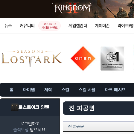
로스트아크
뉴스
커뮤니티
게임캘린더
게이머존
라이브/
기대평 이벤트
홈
아이템
제작
스킬
스킬 시뮬
아크 패시브
로스트아크 인벤
진 파공권
로그인하고
진 파공권
출석보상
받으세요!