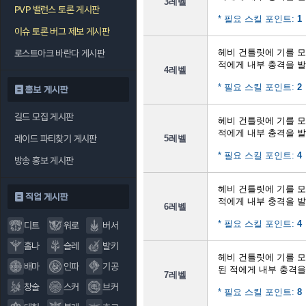
3레벨
PVP 밸런스 토론 게시판
* 필요 스킬 포인트:
1
이슈 토론 버그 제보 게시판
헤비 건틀릿에 기를 
로스트아크 바란다 게시판
적에게 내부 충격을 
4레벨
* 필요 스킬 포인트:
2
홍보 게시판
길드 모집 게시판
헤비 건틀릿에 기를 
적에게 내부 충격을 
레이드 파티찾기 게시판
5레벨
* 필요 스킬 포인트:
4
방송 홍보 게시판
헤비 건틀릿에 기를 
직업 게시판
적에게 내부 충격을 
6레벨
* 필요 스킬 포인트:
4
디트
워로
버서
홀나
슬레
발키
헤비 건틀릿에 기를 
배마
인파
기공
된 적에게 내부 충격
7레벨
창술
스커
브커
* 필요 스킬 포인트:
8