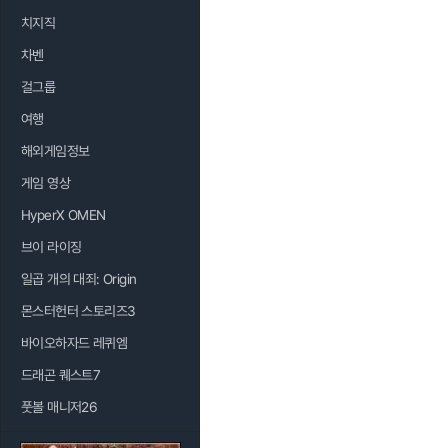
치지직
차벤
걸그룹
여행
해외게임정보
게임 영상
HyperX OMEN
브이 라이징
일곱 개의 대죄: Origin
몬스터헌터 스토리즈3
바이오하자드 레퀴엠
드래곤 퀘스트7
풋볼 매니저26