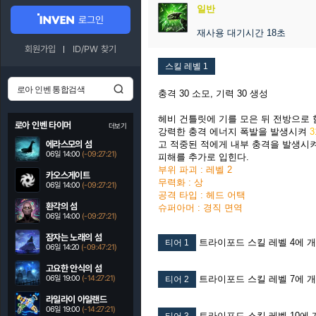
일반
로그인
재사용 대기시간 18초
회원가입
ID/PW 찾기
스킬 레벨 1
충격 30 소모, 기력 30 생성
헤비 건틀릿에 기를 모은 뒤 전방으로
로아 인벤 타이머
더보기
강력한 충격 에너지 폭발을 발생시켜
3
에라스모의 섬
고 적중된 적에게 내부 충격을 발생시
06일 14:00
(-09:27:20)
피해를 추가로 입힌다.
부위 파괴 : 레벨 2
카오스게이트
무력화 : 상
06일 14:00
(-09:27:20)
공격 타입 : 헤드 어택
환각의 섬
슈퍼아머 : 경직 면역
06일 14:00
(-09:27:20)
잠자는 노래의 섬
트라이포드 스킬 레벨 4에 
티어 1
06일 14:20
(-09:47:20)
고요한 안식의 섬
06일 19:00
(-14:27:20)
트라이포드 스킬 레벨 7에 
티어 2
라일라이 아일랜드
06일 19:00
(-14:27:20)
트라이포드 스킬 레벨 10에 