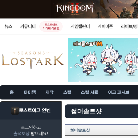
로스트아크
뉴스
커뮤니티
게임캘린더
게이머존
라이브/
기대평 이벤트
홈
아이템
제작
스킬
스킬 시뮬
아크 패시브
로스트아크 인벤
썸머솔트샷
로그인하고
썸머솔트샷
출석보상
받으세요!