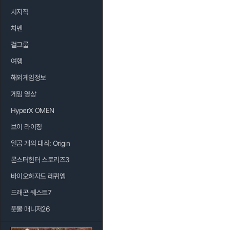
치지직
차벤
걸그룹
여행
해외게임정보
게임 영상
HyperX OMEN
브이 라이징
일곱 개의 대죄: Origin
몬스터헌터 스토리즈3
바이오하자드 레퀴엠
드래곤 퀘스트7
풋볼 매니저26