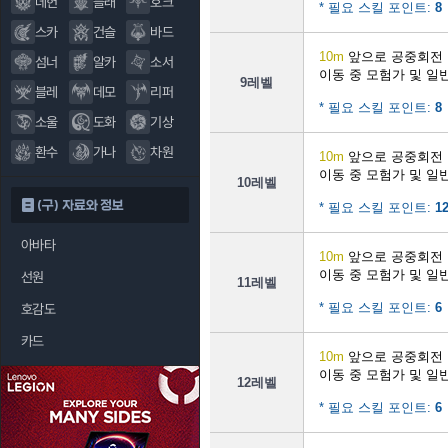
데헌
블래
호크
* 필요 스킬 포인트:
8
스카
건슬
바드
10m
앞으로 공중회전
섬너
알카
소서
이동 중 모험가 및 일
9레벨
블레
데모
리퍼
* 필요 스킬 포인트:
8
소울
도화
기상
환수
가나
차원
10m
앞으로 공중회전
이동 중 모험가 및 일
10레벨
(구) 자료와 정보
* 필요 스킬 포인트:
1
아바타
10m
앞으로 공중회전
이동 중 모험가 및 일
선원
11레벨
* 필요 스킬 포인트:
6
호감도
카드
10m
앞으로 공중회전
이동 중 모험가 및 일
12레벨
* 필요 스킬 포인트:
6