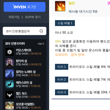
일반
로그인
재사용 대기시간 9초
회원가입
ID/PW 찾기
스킬 레벨 1
마나 50 소모
10m
앞으로 공중회전 이동하며 핸드
로아 인벤 타이머
더보기
의 피해를 준다.
카오스게이트
이동 중 모험가 및 일반 몬스터와 충돌
07일 04:00
(-09:58:20)
슈퍼아머 : 경직 면역
환각의 섬
07일 04:00
(-09:58:20)
트라이포드 스킬 레벨 4에 
티어 1
잠자는 노래의 섬
07일 04:20
(-10:18:20)
트라이포드 스킬 레벨 7에 
티어 2
에라스모의 섬
07일 06:00
(-11:58:20)
트라이포드 스킬 레벨 10에 
티어 3
필드 보스
07일 07:00
(-12:58:20)
모코콩 아일랜드
07일 09:30
(-15:28:20)