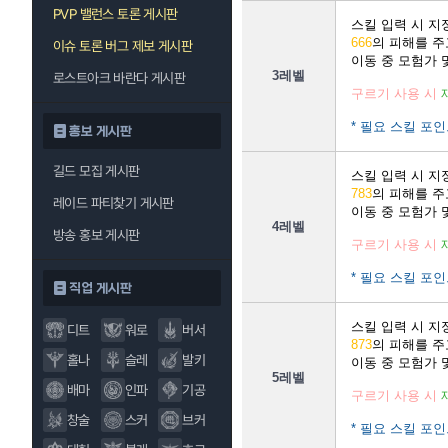
PVP 밸런스 토론 게시판
스킬 입력 시 
666
의 피해를 
이슈 토론 버그 제보 게시판
이동 중 모험가 
3레벨
로스트아크 바란다 게시판
구르기 사용 시
* 필요 스킬 포인
홍보 게시판
길드 모집 게시판
스킬 입력 시 
783
의 피해를 
레이드 파티찾기 게시판
이동 중 모험가 
4레벨
방송 홍보 게시판
구르기 사용 시
* 필요 스킬 포인
직업 게시판
스킬 입력 시 
디트
워로
버서
873
의 피해를 
홀나
슬레
발키
이동 중 모험가 
5레벨
배마
인파
기공
구르기 사용 시
창술
스커
브커
* 필요 스킬 포인