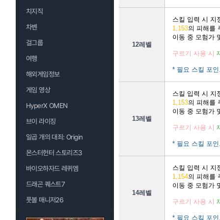
치지직
스킬 입력 시 
차벤
1,153
의 피해를
이동 중 모험가 
걸그룹
12레벨
구르기 사용 시
여행
* 필요 스킬 포인
해외게임정보
게임 영상
스킬 입력 시 
1,153
의 피해를
HyperX OMEN
이동 중 모험가 
13레벨
브이 라이징
구르기 사용 시
일곱 개의 대죄: Origin
* 필요 스킬 포인
몬스터헌터 스토리즈3
스킬 입력 시 
바이오하자드 레퀴엠
1,154
의 피해를
드래곤 퀘스트7
이동 중 모험가 
14레벨
풋볼 매니저26
구르기 사용 시
* 필요 스킬 포인