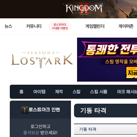
로스트아크
뉴스
커뮤니티
게임캘린더
게이머존
기대평 이벤트
홈
아이템
제작
스킬
스킬 시뮬
아크 패시
로스트아크 인벤
기동 타격
로그인하고
기동 타격
출석보상
받으세요!