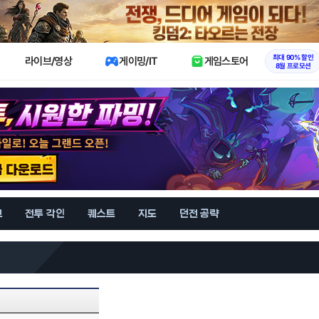
X
최대 90% 할인
라이브/영상
게이밍/IT
게임스토어
8월 프로모션
브
전투 각인
퀘스트
지도
던전 공략