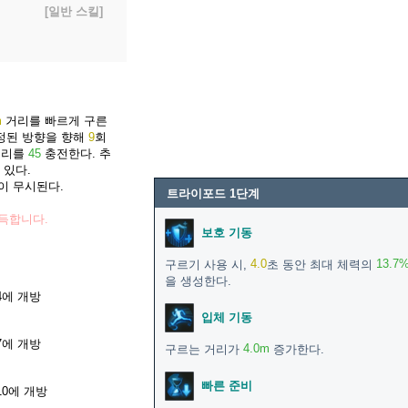
[일반 스킬]
m
거리를 빠르게 구른
지정된 방향을 향해
9
회
터리를
45
충전한다. 추
 있다.
이 무시된다.
트라이포드 1단계
득합니다.
보호 기동
4.0
13.7
구르기 사용 시,
초 동안 최대 체력의
을 생성한다.
4에 개방
입체 기동
7에 개방
4.0m
구르는 거리가
증가한다.
빠른 준비
0에 개방