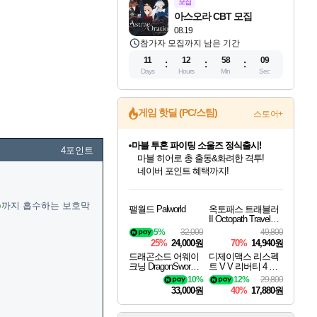
모집
아스오라 CBT 모집
08.19
참가자 모집까지 남은 기간
11
12
58
08
Days
Hours
Min
Sec
게임 핫딜 (PC/스팀)
스토어+
마블 투혼 파이팅 소울즈 정식출시!
4포인트
마블 히어로 총 출동&화려한 격투!
네이버 포인트 혜택까지!
인벤게임즈 8월 특별 할인!
드래곤소드: 어웨이크닝 입점!
문명 7 특별 할인!
귀무자: 검의 길 예약 판매 중!
비스트 오브 리인카네이션 정식 출시!
커세어 코브 출시 기념 할인!
더 렐릭 퍼스트 가디언 정식 출시
베데스다 40주년 기념 할인 중!
캡콤 프렌차이즈 할인 진행 중!
캡콤 일부 상품 상시 할인
스타워즈 은하계 레이서
로블록스 기프트 카드 공식 입점
인기 퍼블리셔 모음!
스팀으로 만나는 드래곤소드!
조선&고려 DLC 출시 예정
10% 할인과
게임프릭 신작 IP
해적'섬'을 발전시키자!
설화x하드코어 액션!
베데스다의 명작들을
몬헌, 바하 등 인기 IP를
몬헌 와일즈 & 드래곤즈 도그마2
인벤게임즈에서 10% 추가 적립
Robux를 가장 안전하고
%
까지 흡수하는 보호막
팰월드 Palworld
옥토패스 트래블러
최대 90% 할인가를 만나보세요!
네이버혜택과 함께 만나보세요!
50%할인&추가 적립까지!
이니&베니 혜택까지!
네이버 혜택가와 함께 예약하세요!
할인&네이버혜택으로 만나보세요!
네이버페이 혜택과 만나보세요!
40주년 프로모션으로 만나보세요!
할인가에 만나보세요!
일부 에디션 상시 할인!
혜택으로 예약 판매 중
편안하게 충전하세요
II Octopath Traveler I
I
5%
32,000
49,800
25%
24,000원
70%
14,940원
드래곤소드 어웨이
디제이맥스 리스펙
크닝 DragonSword A
트 V V 리버티 4 팩
wakening
DJMAX RESPECT
10%
12%
29,800
V V Liberty 4 Pack D
33,000원
40%
17,880원
LC