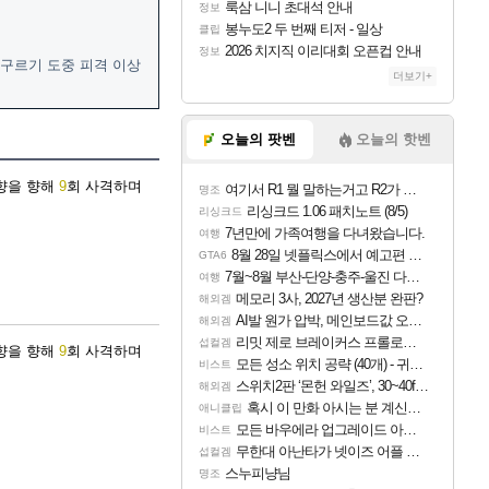
룩삼 니니 초대석 안내
정보
봉누도2 두 번째 티저 - 일상
클립
2026 치지직 이리대회 오픈컵 안내
정보
 구르기 도중 피격 이상
더보기+
오늘의 팟벤
오늘의 핫벤
방향을 향해
9
회 사격하며
여기서 R1 뭘 말하는거고 R2가 뭘말하는걸까요?
명조
리싱크드 1.06 패치노트 (8/5)
리싱크드
7년만에 가족여행을 다녀왔습니다.
여행
8월 28일 넷플릭스에서 예고편 공개 예정
GTA6
7월~8월 부산-단양-충주-울진 다녀왔어요~
여행
메모리 3사, 2027년 생산분 완판?
해외겜
AI발 원가 압박, 메인보드값 오르나
해외겜
리밋 제로 브레이커스 프롤로그 테스트 후기 영상 업로드
섭컬겜
방향을 향해
9
회 사격하며
모든 성소 위치 공략 (40개) - 귀환한 영혼 도전과제
비스트
스위치2판 ‘몬헌 와일즈’, 30~40fps 목표 추정
해외겜
혹시 이 만화 아시는 분 계신가요
애니클립
모든 바우에라 업그레이드 아이템 획득 위치 공략 (89개)
비스트
무한대 아난타가 넷이즈 어플 달력에 일정 등록
섭컬겜
스누피냥님
명조