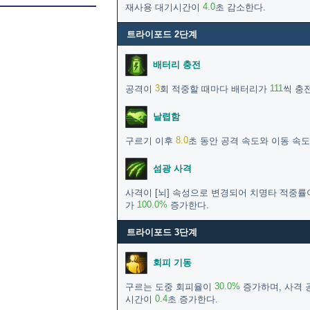
4.0
재사용 대기시간이
초 감소한다.
트라이포드 2단계
배터리 충전
3
111
공격이
회 적중할 때마다 배터리가
씩 충
날렵함
8.0
구르기 이후
초 동안 공격 속도와 이동 속
섬광 사격
사격이 [뇌] 속성으로 변경되어 치명타 적중
100.0%
가
증가한다.
트라이포드 3단계
회피 기동
30.0%
구르는 도중 회피율이
증가하며, 사격 
0.4
시간이
초 증가한다.