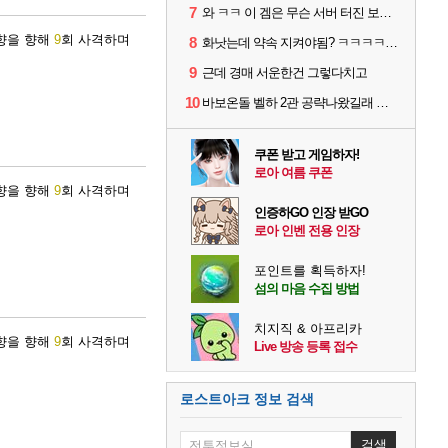
7
와 ㅋㅋ 이 겜은 무슨 서버 터진 보상을 숙제로 주냐 ㅋㅋ
방향을 향해
9
회 사격하며
8
화낫는데 약속 지켜야됨? ㅋㅋㅋㅋ 어이없네
9
근데 경매 서운한건 그렇다치고
10
바보온돌 벨하 2관 공략나왔길래 보는데
쿠폰 받고 게임하자!
로아 여름 쿠폰
방향을 향해
9
회 사격하며
인증하GO 인장 받GO
로아 인벤 전용 인장
포인트를 획득하자!
섬의 마음 수집 방법
치지직 & 아프리카
방향을 향해
9
회 사격하며
Live 방송 등록 접수
로스트아크 정보 검색
검색