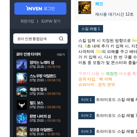
체인
로그인
재사용 대기시간 12초
회원가입
ID/PW 찾기
스킬 레벨 1
스킬 입력 시 지정된 방향으로
6
다.
8
초 내에 추가 키 입력 시, 
사격하며
294
의 피해를 주고 배
로아 인벤 타이머
더보기
가 키 입력 시, 다시 한 번 구를 수
잠자는 노래의 섬
이동 중 모험가 및 몬스터와 충돌
07일 20:20
(-09:18:09)
구르기 사용 시
재장전
버프를 획
스노우팡 아일랜드
공격 타입 : 백 어택
07일 21:00
(-09:58:09)
슈퍼아머 : 경직 면역
죽음의 협곡
07일 21:00
(-09:58:09)
트라이포드 스킬 레벨 
티어 1
필드 보스
07일 21:00
(-09:58:09)
트라이포드 스킬 레벨 
티어 2
환영 나비의 섬
07일 21:00
(-09:58:09)
모코콩 아일랜드
트라이포드 스킬 레벨 1
티어 3
07일 21:30
(-10:28:09)