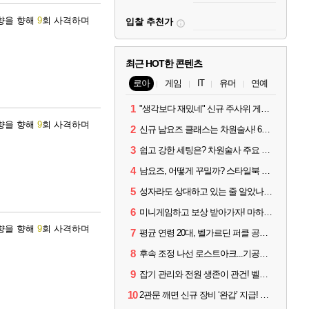
방향을 향해
9
회 사격하며
입찰 추천가
최근 HOT한 콘텐츠
로아
게임
IT
유머
연예
1
"생각보다 재밌네" 신규 주사위 게임 티카투카 호평
방향을 향해
9
회 사격하며
2
신규 남요즈 클래스는 차원술사! 6월 20일 로아온 썸머 정리
3
쉽고 강한 세팅은? 차원술사 주요 빌드와 스킬 코드
4
남요즈, 어떻게 꾸밀까? 스타일북 인기 차원술사 커스터마이즈
5
성자라도 상대하고 있는 줄 알았나? 벨가르딘 이모저모
6
미니게임하고 보상 받아가자! 마하라카 썸머 캠프 할 일은?
방향을 향해
9
회 사격하며
7
평균 연령 20대, 벨가르딘 퍼클 공대 '영로티'를 만나다
8
후속 조정 나선 로스트아크...기공사, 차원술사 하향
9
잡기 관리와 전원 생존이 관건! 벨가르딘 유물 칭호 획득방법 정리
10
2관문 깨면 신규 장비 ‘완갑’ 지급! 그림자 레이드 벨가르딘 공개