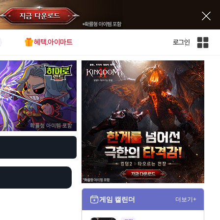
혜택.아이마트
로그인
인
벤
전
체
사
이
트
맵
게임 캘린더
더보기+