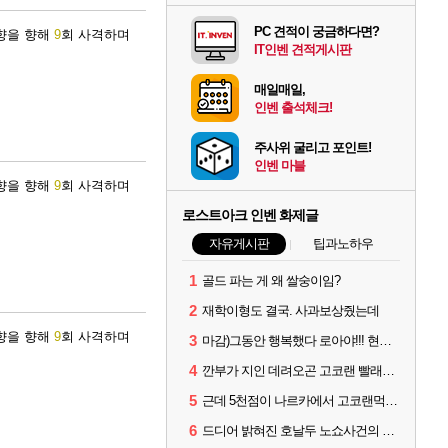
PC 견적이 궁금하다면?
방향을 향해
9
회 사격하며
IT인벤 견적게시판
매일매일,
인벤 출석체크!
주사위 굴리고 포인트!
인벤 마블
방향을 향해
9
회 사격하며
로스트아크 인벤 화제글
자유게시판
팁과노하우
1
골드 파는 게 왜 쌀숭이임?
2
재학이형도 결국. 사과보상줬는데
방향을 향해
9
회 사격하며
3
마감)그동안 행복했다 로아야!!! 현생살러간다!!!
4
깐부가 지인 데려오곤 고코랜 빨래질 해놓고선 저격하네 ㅋㅋ
5
근데 5천점이 나르카에서 고코랜먹는게 그렇게잘못된거임?
6
드디어 밝혀진 호날두 노쇼사건의 진실 ㅁㅊㄷㄷㄷㄷ