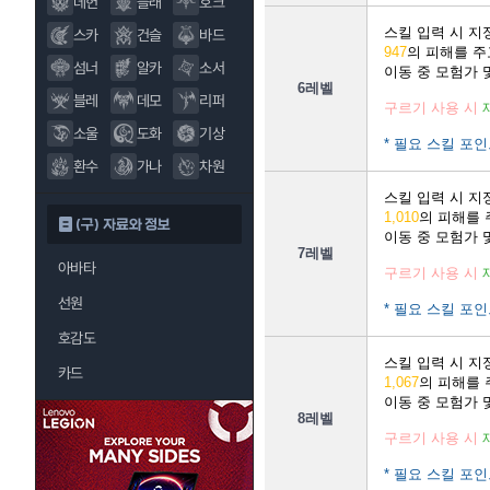
데헌
블래
호크
스킬 입력 시 
스카
건슬
바드
947
의 피해를 
섬너
알카
소서
이동 중 모험가 
6레벨
블레
데모
리퍼
구르기 사용 시
소울
도화
기상
* 필요 스킬 포인
환수
가나
차원
스킬 입력 시 
1,010
의 피해를
(구) 자료와 정보
이동 중 모험가 
7레벨
아바타
구르기 사용 시
선원
* 필요 스킬 포인
호감도
스킬 입력 시 
카드
1,067
의 피해를
이동 중 모험가 
8레벨
구르기 사용 시
* 필요 스킬 포인