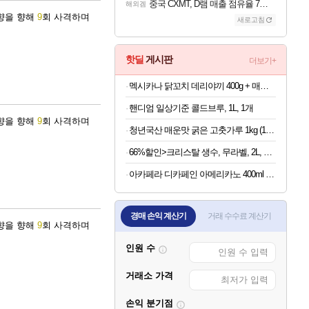
중국 CXMT, D램 매출 점유율 7%…글로벌 4위로 부상
해외겜
방향을 향해
9
회 사격하며
새로고침
핫딜
게시판
더보기+
멕시카나 닭꼬치 데리야끼 400g + 매콤숯불 450g (100g당 2,410원)
핸디엄 일상기준 콜드브루, 1L, 1개
방향을 향해
9
회 사격하며
청년국산 매운맛 굵은 고춧가루 1kg (100g당 2,280원)
66%할인>크리스탈 생수, 무라벨, 2L, 12개
아카페라 디카페인 아메리카노 400ml x 20개 (1개당 1,055원)
경매 손익 계산기
거래 수수료 계산기
방향을 향해
9
회 사격하며
인원 수
거래소 가격
손익 분기점