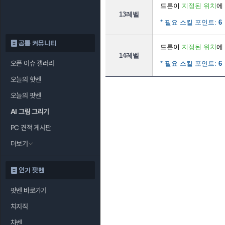
드론이
지정된 위치
에
13레벨
* 필요 스킬 포인트:
6
공통 커뮤니티
드론이
지정된 위치
에
14레벨
오픈 이슈 갤러리
* 필요 스킬 포인트:
6
오늘의 핫벤
오늘의 팟벤
AI 그림 그리기
PC 견적 게시판
더보기
인기 팟벤
팟벤 바로가기
치지직
차벤