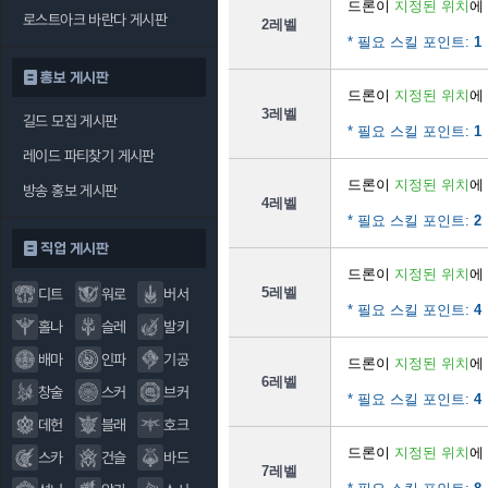
드론이
지정된 위치
에
로스트아크 바란다 게시판
2레벨
* 필요 스킬 포인트:
1
홍보 게시판
드론이
지정된 위치
에
3레벨
길드 모집 게시판
* 필요 스킬 포인트:
1
레이드 파티찾기 게시판
드론이
지정된 위치
에
방송 홍보 게시판
4레벨
* 필요 스킬 포인트:
2
직업 게시판
드론이
지정된 위치
에
5레벨
디트
워로
버서
* 필요 스킬 포인트:
4
홀나
슬레
발키
배마
인파
기공
드론이
지정된 위치
에
6레벨
창술
스커
브커
* 필요 스킬 포인트:
4
데헌
블래
호크
드론이
지정된 위치
에
스카
건슬
바드
7레벨