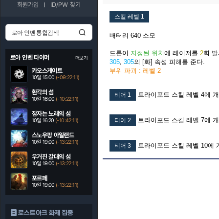
회원가입
ID/PW 찾기
스킬 레벨 1
배터리 640 소모
드론이
지정된 위치
에 레이저를
2
회 
로아 인벤 타이머
더보기
305
,
305
의 [화] 속성 피해를 준다.
카오스게이트
부위 파괴 : 레벨 2
10일 15:00
(-09:22:10)
환각의 섬
트라이포드 스킬 레벨 4에 
티어 1
10일 16:00
(-10:22:10)
잠자는 노래의 섬
트라이포드 스킬 레벨 7에 
티어 2
10일 16:20
(-10:42:10)
스노우팡 아일랜드
10일 19:00
(-13:22:10)
트라이포드 스킬 레벨 10에 
티어 3
우거진 갈대의 섬
10일 19:00
(-13:22:10)
포르페
10일 19:00
(-13:22:10)
로스트아크 화제 집중