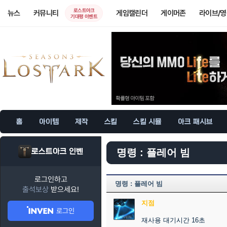
로스트아크
뉴스
커뮤니티
게임캘린더
게이머존
라이브/
기대평 이벤트
홈
아이템
제작
스킬
스킬 시뮬
아크 패시브
로스트아크 인벤
명령 : 플레어 빔
로그인하고
명령 : 플레어 빔
출석보상
받으세요!
지점
로그인
재사용 대기시간 16초