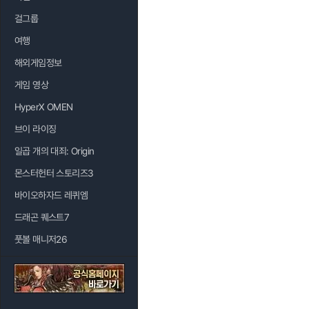
걸그룹
여행
해외게임정보
게임 영상
HyperX OMEN
브이 라이징
일곱 개의 대죄: Origin
몬스터헌터 스토리즈3
바이오하자드 레퀴엠
드래곤 퀘스트7
풋볼 매니저26