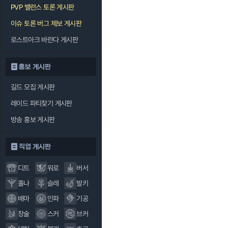
PVP 밸런스 토론 게시판
이슈 토론 버그 제보 게시판
로스트아크 바란다 게시판
홍보 게시판
길드 모집 게시판
레이드 파티찾기 게시판
방송 홍보 게시판
직업 게시판
디트
워로
버서
홀나
슬레
발키
배마
인파
기공
창술
스커
브커