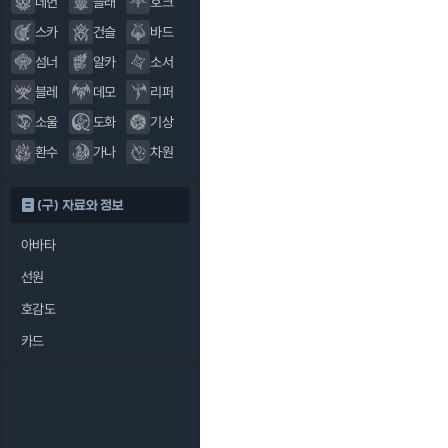
데헌
블래
호크
스카
건슬
바드
섬너
알카
소서
블레
데모
리퍼
소울
도화
기상
환수
가나
차원
(구) 자료와 정보
아바타
선원
호감도
카드