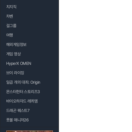
치지직
차벤
걸그룹
여행
해외게임정보
게임 영상
HyperX OMEN
브이 라이징
일곱 개의 대죄: Origin
몬스터헌터 스토리즈3
바이오하자드 레퀴엠
드래곤 퀘스트7
풋볼 매니저26