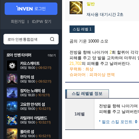
일반
로그인
재사용 대기시간 2초
회원가입
ID/PW 찾기
스킬 레벨 1
곰의 기운 10000 소모
전방을 향해 나아가며
2
회 할퀴어 각
로아 인벤 타이머
더보기
피해를 주고 양 발을 교차하며 마무리
카오스게이트
21,702
의 피해를 주고 날려버린다.
06일 18:00
(-09:52:10)
무력화 : 최상
슈퍼아머 : 피격이상 면역
환각의 섬
06일 18:00
(-09:52:10)
잠자는 노래의 섬
스킬 레벨별 정보
06일 18:20
(-10:12:10)
고요한 안식의 섬
전방을 향해 나아가며
06일 19:00
(-10:52:10)
피해를 주고 날려버린
1레벨
라일라이 아일랜드
* 필요 스킬 포인트:
0
06일 19:00
(-10:52:10)
볼라르 섬
06일 19:00
(-10:52:10)