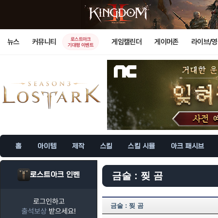
로스트아크
뉴스
커뮤니티
게임캘린더
게이머존
라이브/
기대평 이벤트
홈
아이템
제작
스킬
스킬 시뮬
아크 패시브
로스트아크 인벤
금술 : 찢 곰
로그인하고
금술 : 찢 곰
출석보상
받으세요!