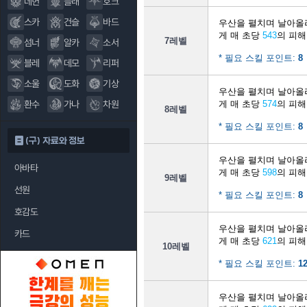
데헌
블래
호크
스카
건슬
바드
우산을 펼치며 날아올
게 매 초당
543
의 피해
7레벨
섬너
알카
소서
* 필요 스킬 포인트:
8
블레
데모
리퍼
소울
도화
기상
우산을 펼치며 날아올
환수
가나
차원
게 매 초당
574
의 피해
8레벨
* 필요 스킬 포인트:
8
(구) 자료와 정보
우산을 펼치며 날아올
아바타
게 매 초당
598
의 피해
9레벨
선원
* 필요 스킬 포인트:
8
호감도
우산을 펼치며 날아올
카드
게 매 초당
621
의 피해
10레벨
* 필요 스킬 포인트:
1
우산을 펼치며 날아올