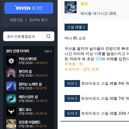
일반
로그인
재사용 대기시간 18초
회원가입
ID/PW 찾기
스킬 레벨 1
마나 85 소모
우산을 펼치며 날아올라 전방으로 빠르
로아 인벤 타이머
더보기
나간 자리에 이상 기류를 발생시키고 
카오스게이트
된 적에게 매 초당
159
의 피해를 입힌다
07일 02:00
(-09:42:10)
무력화 : 하
슈퍼아머 : 경직 면역
환각의 섬
07일 02:00
(-09:42:10)
트라이포드 스킬 레벨 4에 
티어 1
잠자는 노래의 섬
07일 02:20
(-10:02:10)
에라스모의 섬
트라이포드 스킬 레벨 7에 
티어 2
07일 06:00
(-13:42:10)
필드 보스
트라이포드 스킬 레벨 10에 
티어 3
07일 07:00
(-14:42:10)
모코콩 아일랜드
07일 09:30
(-17:12:10)