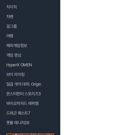
치지직
차벤
걸그룹
여행
해외게임정보
게임 영상
HyperX OMEN
브이 라이징
일곱 개의 대죄: Origin
몬스터헌터 스토리즈3
바이오하자드 레퀴엠
드래곤 퀘스트7
풋볼 매니저26