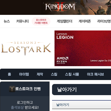
로스트아크
뉴스
커뮤니티
게임캘린더
게이머존
라이브/
기대평 이벤트
홈
아이템
제작
스킬
스킬 시뮬
아크 패시브
로스트아크 인벤
날아가기
로그인하고
날아가기
출석보상
받으세요!