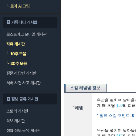
└
로아 AI 그림
커뮤니티 게시판
로스트아크 모바일 게시판
자유 게시판
└
10추 모음
└
30추 모음
질문과 답변 게시판
서버 사건 사고 게시판
스킬 레벨별 정보
정보 공유 게시판
우산을 펼치며 날아올
게 매 초당
159
의 피해
1레벨
스토리 게시판
* 필요 스킬 포인트:
0
악보 게시판
생활 정보 공유 게시판
우산을 펼치며 날아올
게 매 초당
282
의 피해