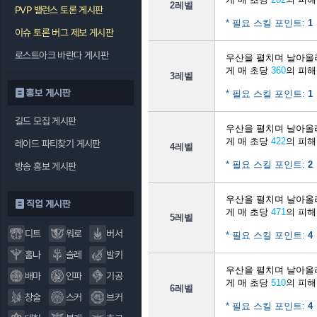
2레벨
PVP 밸런스 토론 게시판
* 필요 스킬 포인트:
1
이슈 토론 버그 제보 게시판
로스트아크 바란다 게시판
우산을 펼치며 날아올
게 매 초당
360
의 피해
3레벨
홍보 게시판
* 필요 스킬 포인트:
1
길드 모집 게시판
우산을 펼치며 날아올
게 매 초당
422
의 피해
레이드 파티찾기 게시판
4레벨
* 필요 스킬 포인트:
2
방송 홍보 게시판
우산을 펼치며 날아올
직업 게시판
게 매 초당
471
의 피해
5레벨
디트
워로
버서
* 필요 스킬 포인트:
4
홀나
슬레
발키
우산을 펼치며 날아올
배마
인파
기공
게 매 초당
510
의 피해
6레벨
창술
스커
브커
* 필요 스킬 포인트:
4