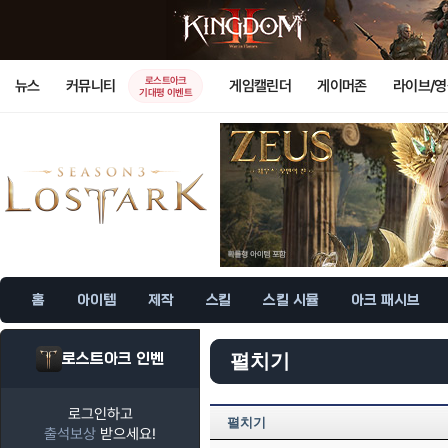
로스트아크
뉴스
커뮤니티
게임캘린더
게이머존
라이브/
기대평 이벤트
홈
아이템
제작
스킬
스킬 시뮬
아크 패시브
로스트아크 인벤
펼치기
로그인하고
펼치기
출석보상
받으세요!