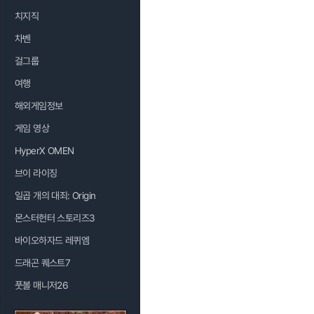
치지직
차벤
걸그룹
여행
해외게임정보
게임 영상
HyperX OMEN
브이 라이징
일곱 개의 대죄: Origin
몬스터헌터 스토리즈3
바이오하자드 레퀴엠
드래곤 퀘스트7
풋볼 매니저26