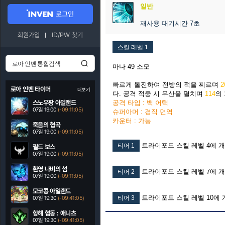
일반
로그인
재사용 대기시간 7초
회원가입
ID/PW 찾기
스킬 레벨 1
마나 49 소모
빠르게 돌진하여 전방의 적을 찌르며
2
로아 인벤 타이머
더보기
다. 공격 적중 시 우산을 펼치며
114
의
스노우팡 아일랜드
공격 타입 : 백 어택
07일 19:00
(-09:11:04)
슈퍼아머 : 경직 면역
카운터 : 가능
죽음의 협곡
07일 19:00
(-09:11:04)
트라이포드 스킬 레벨 4에 
티어 1
필드 보스
07일 19:00
(-09:11:04)
환영 나비의 섬
트라이포드 스킬 레벨 7에 
티어 2
07일 19:00
(-09:11:04)
모코콩 아일랜드
트라이포드 스킬 레벨 10에 
티어 3
07일 19:30
(-09:41:04)
항해 협동 : 애니츠
07일 19:30
(-09:41:04)