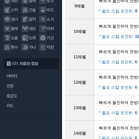
데헌
블래
호크
빠르게 돌진하여 전방
9레벨
스카
건슬
바드
* 필요 스킬 포인트:
8
섬너
알카
소서
빠르게 돌진하여 전방
블레
데모
리퍼
10레벨
* 필요 스킬 포인트:
1
소울
도화
기상
환수
가나
차원
빠르게 돌진하여 전방
11레벨
* 필요 스킬 포인트:
6
(구) 자료와 정보
아바타
빠르게 돌진하여 전방
12레벨
선원
* 필요 스킬 포인트:
6
호감도
빠르게 돌진하여 전방
카드
13레벨
* 필요 스킬 포인트:
6
빠르게 돌진하여 전방
14레벨
* 필요 스킬 포인트:
6