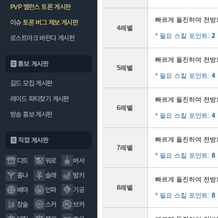
PVP 밸런스 토론 게시판
빠르게 돌진하여 전방
이슈 토론 버그 제보 게시판
4레벨
* 필요 스킬 포인트:
2
로스트아크 바란다 게시판
빠르게 돌진하여 전방
홍보 게시판
5레벨
* 필요 스킬 포인트:
4
길드 모집 게시판
레이드 파티찾기 게시판
빠르게 돌진하여 전방
6레벨
방송 홍보 게시판
* 필요 스킬 포인트:
4
빠르게 돌진하여 전방
직업 게시판
7레벨
* 필요 스킬 포인트:
8
디트
워로
버서
홀나
슬레
발키
빠르게 돌진하여 전방
8레벨
배마
인파
기공
* 필요 스킬 포인트:
8
창술
스커
브커