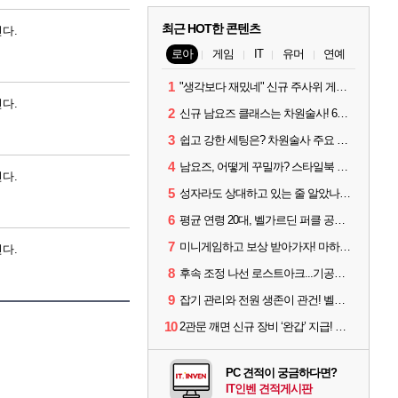
최근 HOT한 콘텐츠
다.
로아
게임
IT
유머
연예
1
"생각보다 재밌네" 신규 주사위 게임 티카투카 호평
다.
2
신규 남요즈 클래스는 차원술사! 6월 20일 로아온 썸머 정리
3
쉽고 강한 세팅은? 차원술사 주요 빌드와 스킬 코드
4
남요즈, 어떻게 꾸밀까? 스타일북 인기 차원술사 커스터마이즈
다.
5
성자라도 상대하고 있는 줄 알았나? 벨가르딘 이모저모
6
평균 연령 20대, 벨가르딘 퍼클 공대 '영로티'를 만나다
7
미니게임하고 보상 받아가자! 마하라카 썸머 캠프 할 일은?
다.
8
후속 조정 나선 로스트아크...기공사, 차원술사 하향
9
잡기 관리와 전원 생존이 관건! 벨가르딘 유물 칭호 획득방법 정리
10
2관문 깨면 신규 장비 ‘완갑’ 지급! 그림자 레이드 벨가르딘 공개
PC 견적이 궁금하다면?
IT인벤 견적게시판