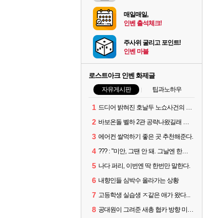
매일매일,
인벤 출석체크!
주사위 굴리고 포인트!
인벤 마블
로스트아크 인벤 화제글
자유게시판
팁과노하우
1
드디어 밝혀진 호날두 노쇼사건의 진실 ㅁㅊㄷㄷㄷㄷ
2
바보온돌 벨하 2관 공략나왔길래 보는데
3
에어컨 쌀먹하기 좋은 곳 추천해준다.
4
??? : "미안, 그땐 안 돼. 그날엔 한국에 가야 해."
5
나다 퍼리, 이번엔 딱 한번만 말한다.
6
내향인들 심박수 올라가는 상황
7
고등학생 실습생 ㅈ같은 애가 왔다...
8
공대원이 그려준 새총 협카 방향 미리 아는법