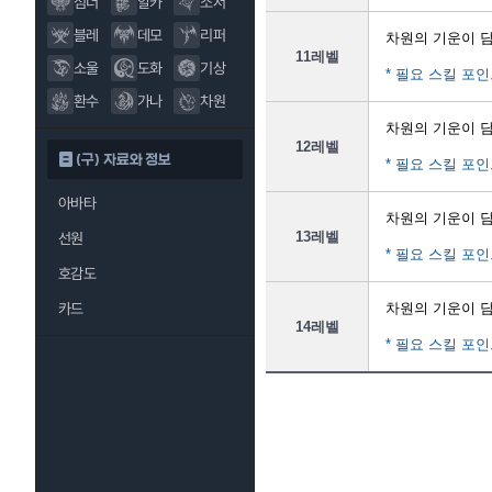
섬너
알카
소서
블레
데모
리퍼
차원의 기운이 
11레벨
소울
도화
기상
* 필요 스킬 포인
환수
가나
차원
차원의 기운이 
12레벨
(구) 자료와 정보
* 필요 스킬 포인
아바타
차원의 기운이 
13레벨
선원
* 필요 스킬 포인
호감도
카드
차원의 기운이 
14레벨
* 필요 스킬 포인