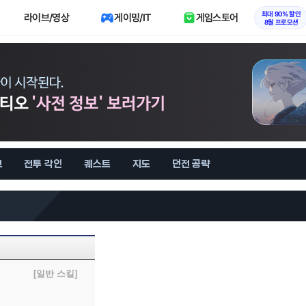
최대 90% 할인
라이브/영상
게이밍/IT
게임스토어
8월 프로모션
브
전투 각인
퀘스트
지도
던전 공략
[일반 스킬]