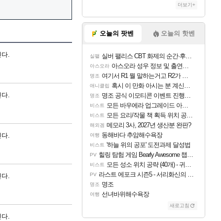
더보기+
오늘의 팟벤
오늘의 핫벤
다.
실버 팰리스 CBT 화제의 순간·후기 모음
실팰
아스오라 성우 정보 및 출연작 모음
아스오라
여기서 R1 뭘 말하는거고 R2가 뭘말하는걸까요?
명조
혹시 이 만화 아시는 분 계신가요
애니클립
다.
명조 공식 이모티콘 이벤트 진행해봤습니다! 참여부터 추첨까지????
명조
모든 바우에라 업그레이드 아이템 획득 위치 공략 (89개)
비스트
모든 요리/작물 책 획득 위치 공략 (36개) - 미식가 도전과제
비스트
메모리 3사, 2027년 생산분 완판?
해외겜
동해바다 추암해수욕장
다.
여행
'하늘 위의 공포' 도전과제 달성법
비스트
힐링 탐험 게임 Bearly Awesome 챕터 1 트레일러
PV
모든 성소 위치 공략 (40개) - 귀환한 영혼 도전과제
비스트
라스트 에포크 시즌5 - 서리화신의 분노 티저
PV
다.
명조
명조
선녀바위해수욕장
여행
새로고침
다.