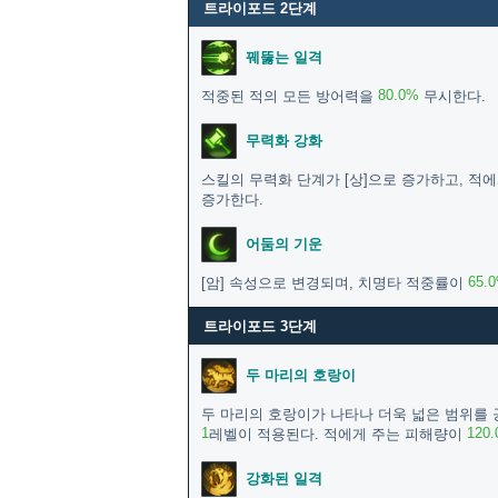
트라이포드 2단계
꿰뚫는 일격
80.0%
적중된 적의 모든 방어력을
무시한다.
무력화 강화
스킬의 무력화 단계가 [상]으로 증가하고, 적
증가한다.
어둠의 기운
65.
[암] 속성으로 변경되며, 치명타 적중률이
트라이포드 3단계
두 마리의 호랑이
두 마리의 호랑이가 나타나 더욱 넓은 범위를
1
120
레벨이 적용된다. 적에게 주는 피해량이
강화된 일격