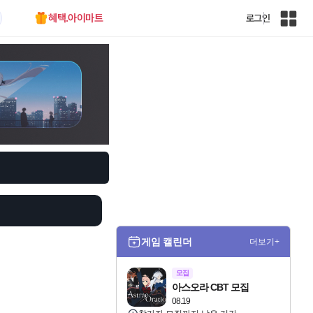
혜택.아이마트
로그인
인
벤
전
체
사
이
트
맵
게임 캘린더
더보기+
모집
아스오라 CBT 모집
08.19