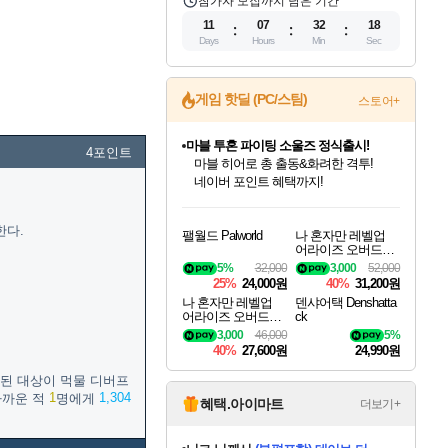
참가자 모집까지 남은 기간
11
07
32
17
Days
Hours
Min
Sec
게임 핫딜 (PC/스팀)
스토어+
마블 투혼 파이팅 소울즈 정식출시!
4포인트
마블 히어로 총 출동&화려한 격투!
네이버 포인트 혜택까지!
인벤게임즈 8월 특별 할인!
드래곤소드: 어웨이크닝 입점!
문명 7 특별 할인!
귀무자: 검의 길 예약 판매 중!
비스트 오브 리인카네이션 정식 출시!
커세어 코브 출시 기념 할인!
더 렐릭 퍼스트 가디언 정식 출시
베데스다 40주년 기념 할인 중!
캡콤 프렌차이즈 할인 진행 중!
캡콤 일부 상품 상시 할인
스타워즈 은하계 레이서
로블록스 기프트 카드 공식 입점
인기 퍼블리셔 모음!
스팀으로 만나는 드래곤소드!
조선&고려 DLC 출시 예정
10% 할인과
게임프릭 신작 IP
해적'섬'을 발전시키자!
설화x하드코어 액션!
베데스다의 명작들을
몬헌, 바하 등 인기 IP를
몬헌 와일즈 & 드래곤즈 도그마2
인벤게임즈에서 10% 추가 적립
Robux를 가장 안전하고
다.
팰월드 Palworld
나 혼자만 레벨업
최대 90% 할인가를 만나보세요!
네이버혜택과 함께 만나보세요!
50%할인&추가 적립까지!
이니&베니 혜택까지!
네이버 혜택가와 함께 예약하세요!
할인&네이버혜택으로 만나보세요!
네이버페이 혜택과 만나보세요!
40주년 프로모션으로 만나보세요!
할인가에 만나보세요!
일부 에디션 상시 할인!
혜택으로 예약 판매 중
편안하게 충전하세요
어라이즈 오버드라
이브 디럭스 에디션
5%
32,000
3,000
52,000
Solo Leveling Arise
25%
24,000원
40%
31,200원
Overdrive Deluxe Edi
나 혼자만 레벨업
덴샤어택 Denshatta
tion
어라이즈 오버드라
ck
이브 Solo Leveling A
3,000
46,000
5%
rise
40%
27,600원
24,990원
중된 대상이 먹물 디버프
1
1,304
가까운 적
명에게
혜택.아이마트
더보기+