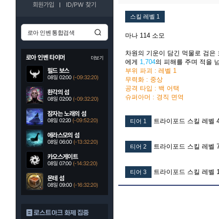
회원가입
ID/PW 찾기
스킬 레벨 1
마나 114 소모
차원의 기운이 담긴 먹물로 검은
로아 인벤 타이머
더보기
에게
1,704
의 피해를 주며 적을 
필드 보스
부위 파괴 : 레벨 1
08일 02:00
(-09:32:19)
무력화 : 중상
공격 타입 : 백 어택
환각의 섬
슈퍼아머 : 경직 면역
08일 02:00
(-09:32:19)
잠자는 노래의 섬
08일 02:20
(-09:52:19)
트라이포드 스킬 레벨 
티어 1
에라스모의 섬
08일 06:00
(-13:32:19)
트라이포드 스킬 레벨 
티어 2
카오스게이트
08일 07:00
(-14:32:19)
트라이포드 스킬 레벨 1
티어 3
몬테 섬
08일 09:00
(-16:32:19)
로스트아크 화제 집중