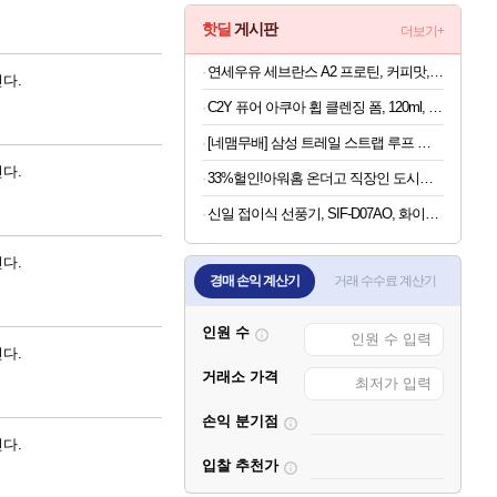
핫딜
게시판
더보기+
연세우유 세브란스 A2 프로틴, 커피맛, 190ml, 16개
다.
C2Y 퓨어 아쿠아 휩 클렌징 폼, 120ml, 4개
[네맴무배] 삼성 트레일 스트랩 루프 밴드 블루, 갤럭시 워치 울트라 2-1, 47mm
다.
33%헐인!아워홈 온더고 직장인 도시락 BEST 6종, 290g, 6팩
신일 접이식 선풍기, SIF-D07AO, 화이트, 1개
다.
경매 손익 계산기
거래 수수료 계산기
인원 수
다.
거래소 가격
손익 분기점
다.
입찰 추천가