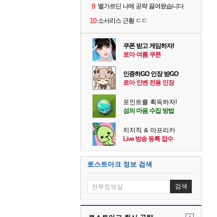
9
벨가르딘 나메 공략 끓여왔습니다
10
소서리스 근황 ㄷㄷ
쿠폰 받고 게임하자!
로아 여름 쿠폰
인증하GO 인장 받GO
로아 인벤 전용 인장
포인트를 획득하자!
섬의 마음 수집 방법
치지직 & 아프리카
Live 방송 등록 접수
로스트아크 정보 검색
검색