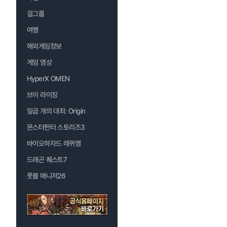
걸그룹
여행
해외게임정보
게임 영상
HyperX OMEN
브이 라이징
일곱 개의 대죄: Origin
몬스터헌터 스토리즈3
바이오하자드 레퀴엠
드래곤 퀘스트7
풋볼 매니저26