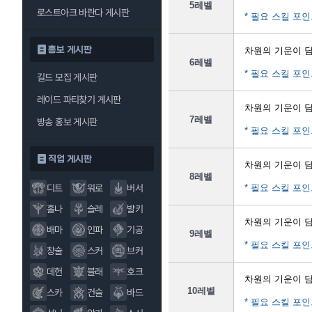
5레벨
로스트아크 바란다 게시판
* 필요 스킬 포인
홍보 게시판
차원의 기운이 
6레벨
* 필요 스킬 포인
길드 모집 게시판
레이드 파티찾기 게시판
차원의 기운이 
7레벨
방송 홍보 게시판
* 필요 스킬 포인
직업 게시판
차원의 기운이 
8레벨
디트
워로
버서
* 필요 스킬 포인
홀나
슬레
발키
차원의 기운이 
배마
인파
기공
9레벨
* 필요 스킬 포인
창술
스커
브커
데헌
블래
호크
차원의 기운이 
10레벨
스카
건슬
바드
* 필요 스킬 포인