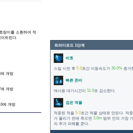
 호랑이를 소환하여 적
넘어트린다.
트라이포드 1단계
비호
5.0
30.0%
스킬 시전 후
초간 이동속도가
증가한
4에 개방
빠른 준비
7에 개방
11.0
재사용 대기시간이
초 감소한다.
검은 먹물
0에 개방
5.0
적중된 적을
초간 먹물 상태로 만든다. 적
3.0m
가 풀리기 전에 죽으면
범위 안의 가장 
의 추가 피해를 준다.