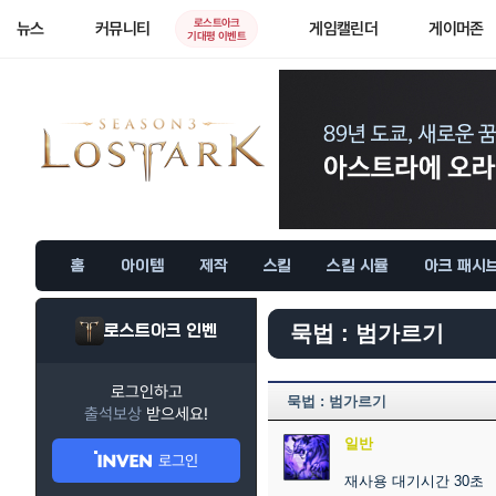
로스트아크
뉴스
커뮤니티
게임캘린더
게이머존
기대평 이벤트
홈
아이템
제작
스킬
스킬 시뮬
아크 패시
로스트아크 인벤
묵법 : 범가르기
로그인하고
묵법 : 범가르기
출석보상
받으세요!
일반
로그인
재사용 대기시간 30초