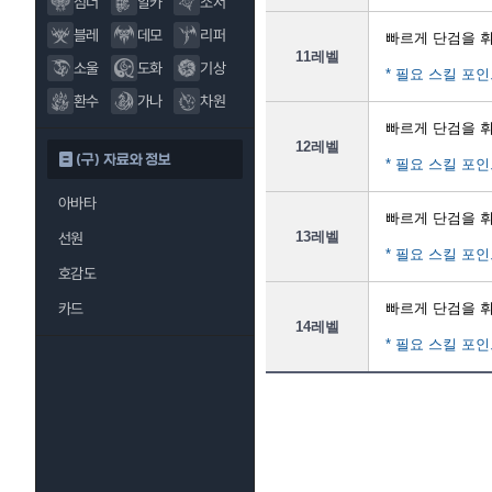
섬너
알카
소서
블레
데모
리퍼
빠르게 단검을 
11레벨
소울
도화
기상
* 필요 스킬 포인
환수
가나
차원
빠르게 단검을 
12레벨
(구) 자료와 정보
* 필요 스킬 포인
아바타
빠르게 단검을 
13레벨
선원
* 필요 스킬 포인
호감도
카드
빠르게 단검을 
14레벨
* 필요 스킬 포인