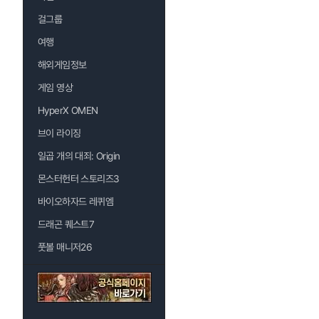
걸그룹
여행
해외게임정보
게임 영상
HyperX OMEN
브이 라이징
일곱 개의 대죄: Origin
몬스터헌터 스토리즈3
바이오하자드 레퀴엠
드래곤 퀘스트7
풋볼 매니저26