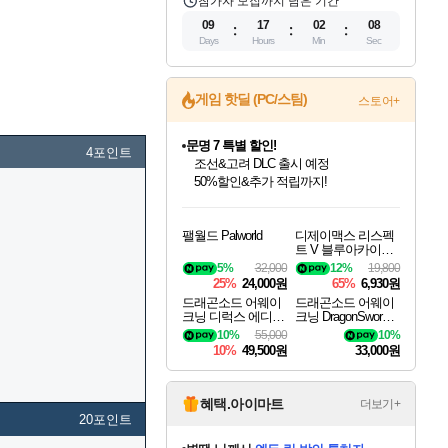
참가자 모집까지 남은 기간
09
17
02
07
Days
Hours
Min
Sec
문명 7 특별 할인!
게임 핫딜 (PC/스팀)
스토어+
조선&고려 DLC 출시 예정
50%할인&추가 적립까지!
마블 투혼 파이팅 소울즈 정식출시!
4포인트
마블 히어로 총 출동&화려한 격투!
네이버 포인트 혜택까지!
인벤게임즈 8월 특별 할인!
드래곤소드: 어웨이크닝 입점!
귀무자: 검의 길 예약 판매 중!
비스트 오브 리인카네이션 정식 출시!
커세어 코브 출시 기념 할인!
더 렐릭 퍼스트 가디언 정식 출시
베데스다 40주년 기념 할인 중!
캡콤 프렌차이즈 할인 진행 중!
캡콤 일부 상품 상시 할인
스타워즈 은하계 레이서
로블록스 기프트 카드 공식 입점
인기 퍼블리셔 모음!
스팀으로 만나는 드래곤소드!
10% 할인과
게임프릭 신작 IP
해적'섬'을 발전시키자!
설화x하드코어 액션!
베데스다의 명작들을
몬헌, 바하 등 인기 IP를
몬헌 와일즈 & 드래곤즈 도그마2
인벤게임즈에서 10% 추가 적립
Robux를 가장 안전하고
팰월드 Palworld
디제이맥스 리스펙
최대 90% 할인가를 만나보세요!
네이버혜택과 함께 만나보세요!
이니&베니 혜택까지!
네이버 혜택가와 함께 예약하세요!
할인&네이버혜택으로 만나보세요!
네이버페이 혜택과 만나보세요!
40주년 프로모션으로 만나보세요!
할인가에 만나보세요!
일부 에디션 상시 할인!
혜택으로 예약 판매 중
편안하게 충전하세요
트 V 블루아카이브
팩 DJMAX RESPE
5%
32,000
12%
19,800
CT V Blue Archive P
25%
24,000원
65%
6,930원
ack DLC
드래곤소드 어웨이
드래곤소드 어웨이
크닝 디럭스 에디션
크닝 DragonSword A
DragonSword Awake
wakening
10%
55,000
10%
ning Deluxe Edition
10%
49,500원
33,000원
혜택.아이마트
더보기+
20포인트