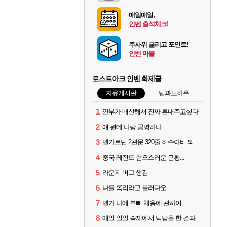
매일매일,
인벤 출석체크!
주사위 굴리고 포인트!
인벤 마블
로스트아크 인벤 화제글
자유게시판
팁과노하우
1
깐부가 배신해서 진짜 혼내주고싶다
2
얘 뭔데 나랑 공명하냐
3
벨가르딘 2관문 320줄 허수아비 되는 버그ㄷㄷㄷㄷㄷ
4
중국 레전드 혐오스러운 근황...
5
라운지 버그 생김
6
나를 록리라고 불러다오
7
벨가 나메 부뼈 채용에 관하여
8
매일 일일 숙제에서 덕담을 한 결과.png