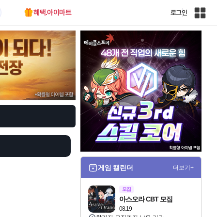
혜택.아이마트
로그인
인
벤
전
체
사
이
트
맵
게임 캘린더
더보기+
모집
아스오라 CBT 모집
08.19