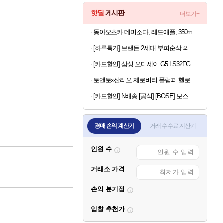
핫딜
게시판
더보기+
동아오츠카 데미소다, 레드애플, 350ml, 24개
[하루특가] 브랜든 2세대 부피순삭 의류 이불 다용도 대형 압축 파우치 2매세트
[카드할인] 삼성 오디세이 G5 LS32FG500 80.1cm(32인치) 게이밍 모니터 180Hz
토앤토x산리오 제로비티 플럼피 헬로키티 참태그 SET 실버 여성용 쪼리
[카드할인] N배송 [공식] [BOSE] 보스 QC 헤드폰 트와일라잇 블루
경매 손익 계산기
거래 수수료 계산기
인원 수
거래소 가격
손익 분기점
입찰 추천가