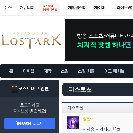
로스트아크
뉴스
커뮤니티
게임캘린더
게이머존
라이브/
기대평 이벤트
홈
아이템
제작
스킬
스킬 시뮬
아크 패시브
로스트아크 인벤
디스토션
로그인하고
디스토션
출석보상
받으세요!
일반
로그인
재사용 대기시간 12초