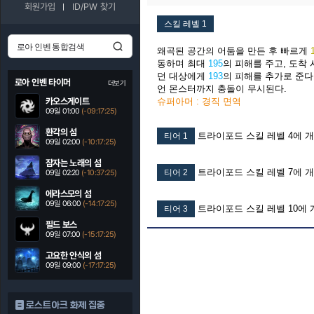
회원가입
ID/PW 찾기
스킬 레벨 1
왜곡된 공간의 어둠을 만든 후 빠르게
동하며 최대
195
의 피해를 주고, 도착
던 대상에게
193
의 피해를 추가로 준다
로아 인벤 타이머
더보기
언 몬스터까지 충돌이 무시된다.
카오스게이트
슈퍼아머 : 경직 면역
09일 01:00
(-09:17:24)
환각의 섬
트라이포드 스킬 레벨 4에 
티어 1
09일 02:00
(-10:17:24)
잠자는 노래의 섬
트라이포드 스킬 레벨 7에 
티어 2
09일 02:20
(-10:37:24)
에라스모의 섬
09일 06:00
(-14:17:24)
트라이포드 스킬 레벨 10에 
티어 3
필드 보스
09일 07:00
(-15:17:24)
고요한 안식의 섬
09일 09:00
(-17:17:24)
로스트아크 화제 집중