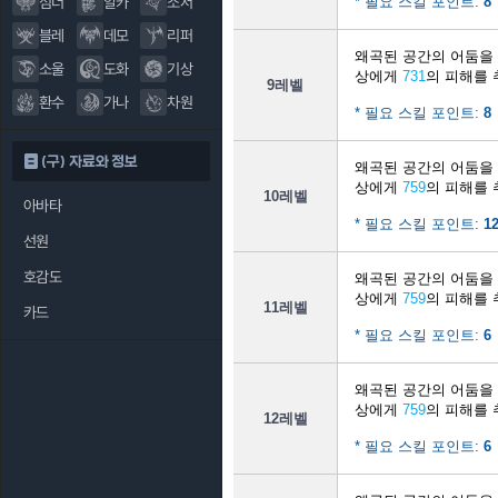
섬너
알카
소서
* 필요 스킬 포인트:
8
블레
데모
리퍼
왜곡된 공간의 어둠을
소울
도화
기상
상에게
731
의 피해를 
9레벨
환수
가나
차원
* 필요 스킬 포인트:
8
(구) 자료와 정보
왜곡된 공간의 어둠을
상에게
759
의 피해를 
10레벨
아바타
* 필요 스킬 포인트:
1
선원
호감도
왜곡된 공간의 어둠을
상에게
759
의 피해를 
11레벨
카드
* 필요 스킬 포인트:
6
왜곡된 공간의 어둠을
상에게
759
의 피해를 
12레벨
* 필요 스킬 포인트:
6