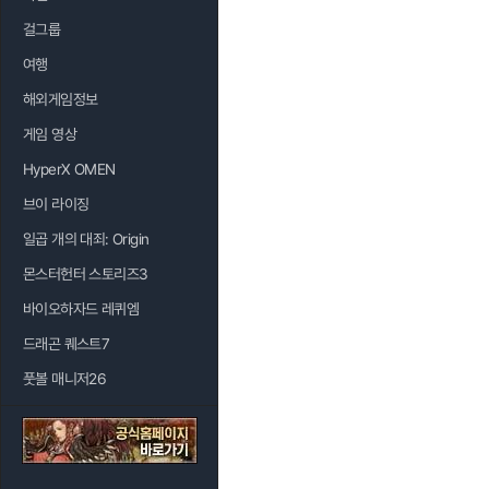
걸그룹
여행
해외게임정보
게임 영상
HyperX OMEN
브이 라이징
일곱 개의 대죄: Origin
몬스터헌터 스토리즈3
바이오하자드 레퀴엠
드래곤 퀘스트7
풋볼 매니저26