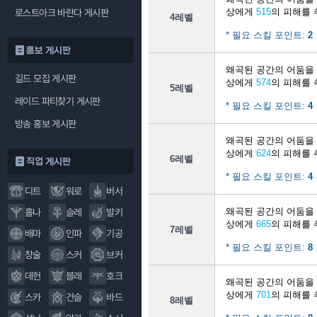
상에게
515
의 피해를 
로스트아크 바란다 게시판
4레벨
* 필요 스킬 포인트:
2
홍보 게시판
왜곡된 공간의 어둠을
길드 모집 게시판
상에게
574
의 피해를 
5레벨
레이드 파티찾기 게시판
* 필요 스킬 포인트:
4
방송 홍보 게시판
왜곡된 공간의 어둠을
상에게
624
의 피해를 
6레벨
직업 게시판
* 필요 스킬 포인트:
4
디트
워로
버서
왜곡된 공간의 어둠을
홀나
슬레
발키
상에게
665
의 피해를 
7레벨
배마
인파
기공
* 필요 스킬 포인트:
8
창술
스커
브커
데헌
블래
호크
왜곡된 공간의 어둠을
상에게
701
의 피해를 
스카
건슬
바드
8레벨