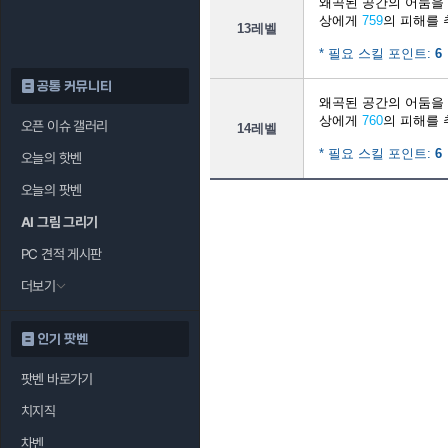
왜곡된 공간의 어둠을
상에게
759
의 피해를 
13레벨
* 필요 스킬 포인트:
6
공통 커뮤니티
왜곡된 공간의 어둠을
상에게
760
의 피해를 
오픈 이슈 갤러리
14레벨
* 필요 스킬 포인트:
6
오늘의 핫벤
오늘의 팟벤
AI 그림 그리기
PC 견적 게시판
더보기
인기 팟벤
팟벤 바로가기
치지직
차벤