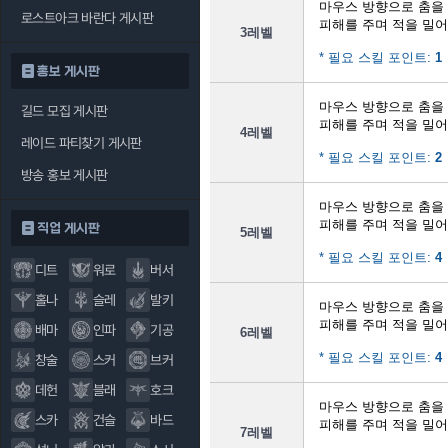
마우스 방향으로 춤을
로스트아크 바란다 게시판
피해를 주며 적을 밀
3레벨
* 필요 스킬 포인트:
1
홍보 게시판
마우스 방향으로 춤을
길드 모집 게시판
피해를 주며 적을 밀
4레벨
레이드 파티찾기 게시판
* 필요 스킬 포인트:
2
방송 홍보 게시판
마우스 방향으로 춤을
피해를 주며 적을 밀
직업 게시판
5레벨
* 필요 스킬 포인트:
4
디트
워로
버서
홀나
슬레
발키
마우스 방향으로 춤을
피해를 주며 적을 밀
배마
인파
기공
6레벨
* 필요 스킬 포인트:
4
창술
스커
브커
데헌
블래
호크
마우스 방향으로 춤을
스카
건슬
바드
피해를 주며 적을 밀
7레벨