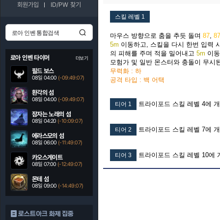
회원가입
ID/PW 찾기
스킬 레벨 1
마우스 방향으로 춤을 추듯 돌며
87
,
8
5m
이동하고, 스킬을 다시 한번 입력 
의 피해를 주며 적을 밀어내고
5m
이동
로아 인벤 타이머
더보기
모험가 및 일반 몬스터와 충돌이 무시된
필드 보스
무력화 : 하
08일 04:00
(-09:49:06)
공격 타입 : 백 어택
환각의 섬
08일 04:00
(-09:49:06)
트라이포드 스킬 레벨 4에 
티어 1
잠자는 노래의 섬
08일 04:20
(-10:09:06)
트라이포드 스킬 레벨 7에 
티어 2
에라스모의 섬
08일 06:00
(-11:49:06)
트라이포드 스킬 레벨 10에 
티어 3
카오스게이트
08일 07:00
(-12:49:06)
몬테 섬
08일 09:00
(-14:49:06)
로스트아크 화제 집중