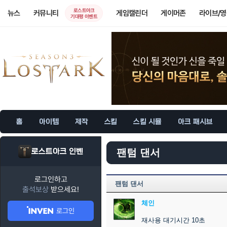
로스트아크
뉴스
커뮤니티
게임캘린더
게이머존
라이브/
기대평 이벤트
홈
아이템
제작
스킬
스킬 시뮬
아크 패시브
로스트아크 인벤
팬텀 댄서
로그인하고
팬텀 댄서
출석보상
받으세요!
체인
로그인
재사용 대기시간 10초