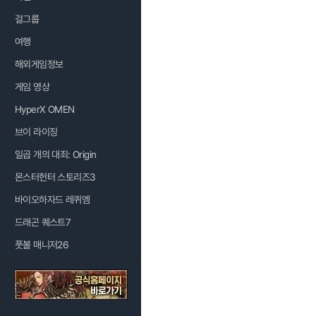
걸그룹
여행
해외게임정보
게임 영상
HyperX OMEN
브이 라이징
일곱 개의 대죄: Origin
몬스터헌터 스토리즈3
바이오하자드 레퀴엠
드래곤 퀘스트7
풋볼 매니저26