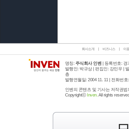
인벤 공식 미디어 파트너 및 제휴 파트너
회사소개
비즈니스
이
명칭:
주식회사 인벤
| 등록번호: 경기
발행인: 박규상 | 편집인: 강민우 |
발
층
발행연월일: 2004 11. 11 |
전화번호: 02 
인벤의 콘텐츠 및 기사는 저작권법의 
Copyrightⓒ
Inven.
All rights reserved
모