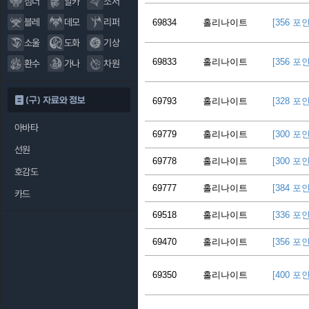
섬너
알카
소서
블레
데모
리퍼
69834
홀리나이트
[356 포
소울
도화
기상
69833
홀리나이트
[356 포
환수
가나
차원
(구) 자료와 정보
69793
홀리나이트
[328 포
아바타
69779
홀리나이트
[300 포
선원
69778
홀리나이트
[300 포
호감도
69777
홀리나이트
[384 포
카드
69518
홀리나이트
[336 포
69470
홀리나이트
[356 포
69350
홀리나이트
[400 포