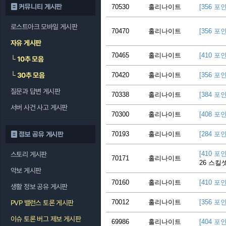
커뮤니티 게시판
70530
홀리나이트
[356 포
로스트아크 모바일 게시판
70470
홀리나이트
[356 포
자유 게시판
70465
홀리나이트
[410 포
└
10추 모음
└
30추 모음
70420
홀리나이트
[356 포
질문과 답변 게시판
70338
홀리나이트
[384 포
서버 사건 사고 게시판
70300
홀리나이트
[408 포
70193
홀리나이트
[284 포
정보 공유 게시판
[410 포
스토리 게시판
70171
홀리나이트
26 스킬
악보 게시판
70160
홀리나이트
[410 포
생활 정보 공유 게시판
70012
홀리나이트
[356 포
PVP 밸런스 토론 게시판
이슈 토론 버그 제보 게시판
69986
홀리나이트
[404 포