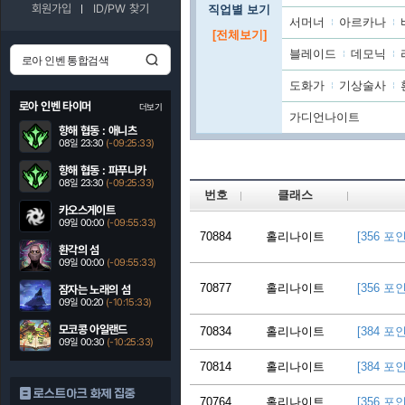
회원가입
ID/PW 찾기
직업별 보기
서머너
아르카나
[전체보기]
블레이드
데모닉
도화가
기상술사
로아 인벤 타이머
더보기
가디언나이트
항해 협동 : 애니츠
08일 23:30
(-09:25:32)
항해 협동 : 파푸니카
08일 23:30
(-09:25:32)
번호
클래스
카오스게이트
09일 00:00
(-09:55:32)
70884
홀리나이트
[356 포
환각의 섬
09일 00:00
(-09:55:32)
70877
홀리나이트
[356 포
잠자는 노래의 섬
09일 00:20
(-10:15:32)
모코콩 아일랜드
70834
홀리나이트
[384 포
09일 00:30
(-10:25:32)
70814
홀리나이트
[384 포
로스트아크 화제 집중
70764
홀리나이트
[356 포