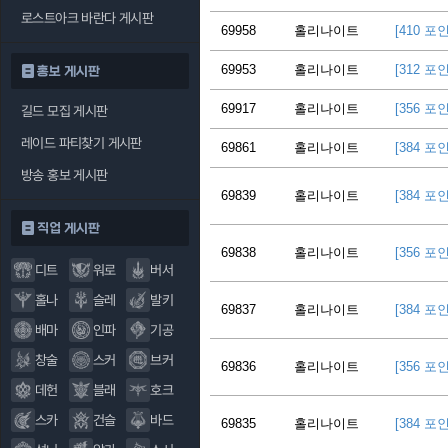
로스트아크 바란다 게시판
69958
홀리나이트
[410 포
69953
홀리나이트
[312 포
홍보 게시판
69917
홀리나이트
[356 포
길드 모집 게시판
레이드 파티찾기 게시판
69861
홀리나이트
[384 포
방송 홍보 게시판
69839
홀리나이트
[384 포
직업 게시판
69838
홀리나이트
[356 포
디트
워로
버서
홀나
슬레
발키
69837
홀리나이트
[384 포
배마
인파
기공
창술
스커
브커
69836
홀리나이트
[356 포
데헌
블래
호크
스카
건슬
바드
69835
홀리나이트
[384 포