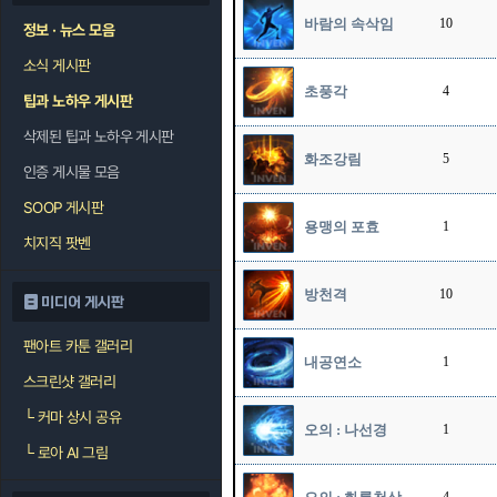
바람의 속삭임
10
정보 · 뉴스 모음
소식 게시판
초풍각
4
팁과 노하우 게시판
삭제된 팁과 노하우 게시판
화조강림
5
인증 게시물 모음
SOOP 게시판
용맹의 포효
1
치지직 팟벤
방천격
10
미디어 게시판
팬아트 카툰 갤러리
내공연소
1
스크린샷 갤러리
└
커마 상시 공유
오의 : 나선경
1
└
로아 AI 그림