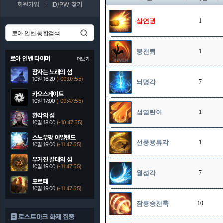
회원가입
ID/PW 찾기
삼연권
1
붕천퇴
1
로아 인벤 타이머
더보기
잠자는 노래의 섬
10일 16:20
(-09:07:54)
뇌명각
7
카오스게이트
10일 17:00
(-09:47:54)
섬열란아
1
환각의 섬
10일 18:00
(-10:47:54)
스노우팡 아일랜드
선풍용류각
1
10일 19:00
(-11:47:54)
우거진 갈대의 섬
10일 19:00
(-11:47:54)
월섬각
7
포르페
10일 19:00
(-11:47:54)
잠룡승천축
10
로스트아크 화제 집중