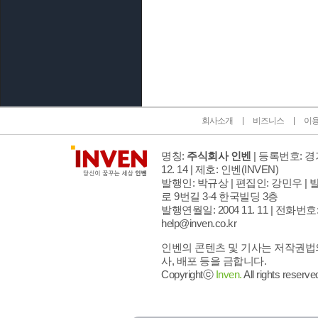
인벤 공식 미디어 파트너 및 제휴 파트너
회사소개
비즈니스
이
명칭:
주식회사 인벤
| 등록번호: 경기
12. 14 | 제호: 인벤
(INVEN)
발행인: 박규상 | 편집인: 강민우 |
발
로 9번길 3-4 한국빌딩 3층
발행연월일: 2004 11. 11 |
전화번호: 02
help@inven.co.kr
인벤의 콘텐츠 및 기사는 저작권법의
사, 배포 등을 금합니다.
Copyrightⓒ
Inven.
All rights reserve