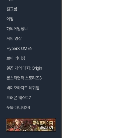
걸그룹
여행
해외게임정보
게임 영상
HyperX OMEN
브이 라이징
일곱 개의 대죄: Origin
몬스터헌터 스토리즈3
바이오하자드 레퀴엠
드래곤 퀘스트7
풋볼 매니저26