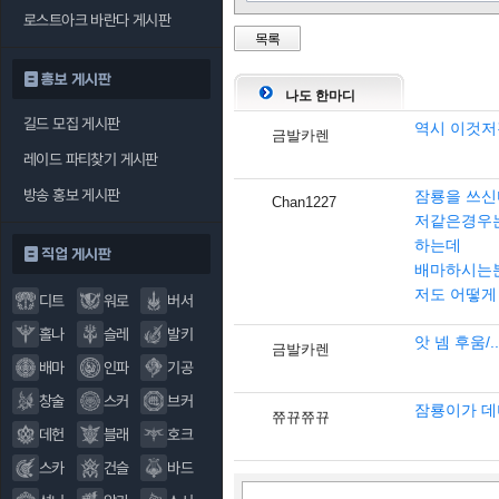
로스트아크 바란다 게시판
목록
홍보 게시판
나도 한마디
길드 모집 게시판
역시 이것저
금발카렌
레이드 파티찾기 게시판
방송 홍보 게시판
잠룡을 쓰신
Chan1227
저같은경우는
하는데
직업 게시판
배마하시는분
저도 어떻게
디트
워로
버서
홀나
슬레
발키
앗 넴 후움/..
금발카렌
배마
인파
기공
창술
스커
브커
잠룡이가 데
쮸뀨쮸뀨
데헌
블래
호크
스카
건슬
바드