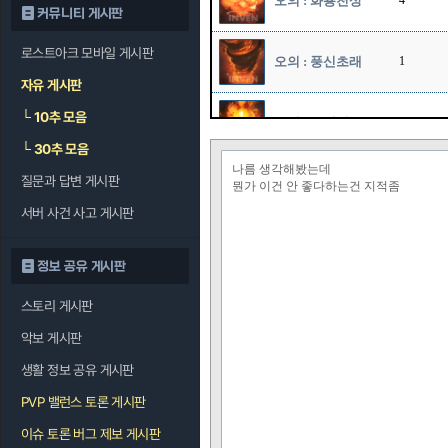
오의 : 화룡천상
4
커뮤니티 게시판
로스트아크 모바일 게시판
오의 : 풍신초래
1
자유 게시판
└
10추 모음
오의 : 폭쇄진
1
└
30추 모음
나름 생각해봤는데
오의 : 창룡패황
질문과 답변 게시판
1
뭔가 이건 안 좋다하는건 지적좀
권
서버 사건 사고 게시판
정보 공유 게시판
스토리 게시판
악보 게시판
생활 정보 공유 게시판
PVP 밸런스 토론 게시판
이슈 토론 버그 제보 게시판