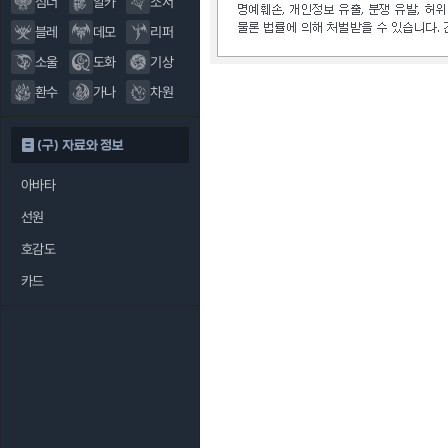
섬너
알카
소서
블레
데모
리퍼
소울
도화
기상
환수
가나
차원
(구) 자료와 정보
아바타
선원
호감도
카드