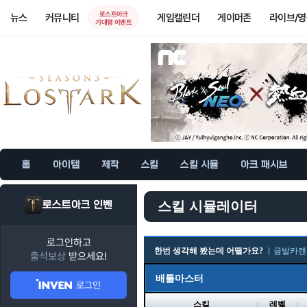
로스트아크
뉴스
커뮤니티
게임캘린더
게이머존
라이브/
기대평 이벤트
홈
아이템
제작
스킬
스킬 시뮬
아크 패시브
로스트아크 인벤
스킬 시뮬레이터
로그인하고
한번 생각해 봤는데 어떨가요?
금발카렌
출석보상
받으세요!
배틀마스터
로그인
스킬
레벨