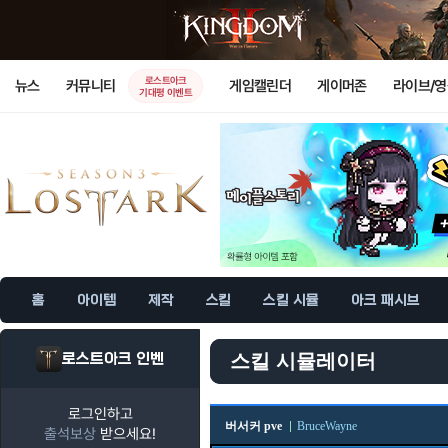
로스트아크
뉴스
커뮤니티
게임캘린더
게이머존
라이브/
기대평 이벤트
홈
아이템
제작
스킬
스킬 시뮬
아크 패시브
로스트아크 인벤
스킬 시뮬레이터
로그인하고
버서커 pve
BruceWayne
출석보상
받으세요!