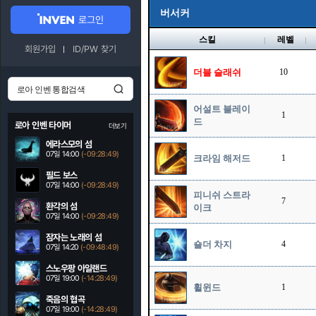
버서커
로그인
스킬
레벨
회원가입
ID/PW 찾기
더블 슬래쉬
10
어설트 블레이
1
드
로아 인벤 타이머
더보기
에라스모의 섬
07일 14:00
(-09:28:48)
크라임 해저드
1
필드 보스
07일 14:00
(-09:28:48)
피니쉬 스트라
7
환각의 섬
이크
07일 14:00
(-09:28:48)
잠자는 노래의 섬
숄더 차지
4
07일 14:20
(-09:48:48)
스노우팡 아일랜드
07일 19:00
(-14:28:48)
휠윈드
1
죽음의 협곡
07일 19:00
(-14:28:48)