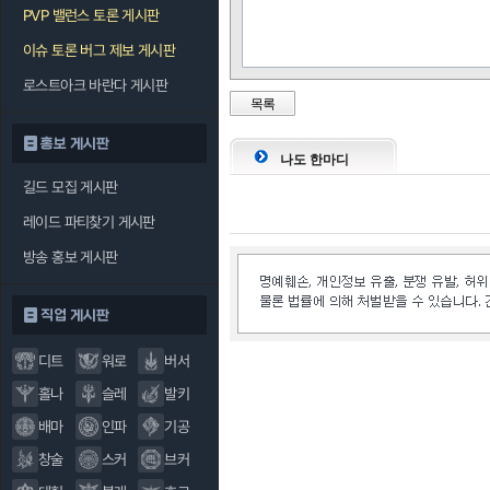
PVP 밸런스 토론 게시판
이슈 토론 버그 제보 게시판
로스트아크 바란다 게시판
목록
홍보 게시판
나도 한마디
길드 모집 게시판
레이드 파티찾기 게시판
방송 홍보 게시판
직업 게시판
디트
워로
버서
홀나
슬레
발키
배마
인파
기공
창술
스커
브커