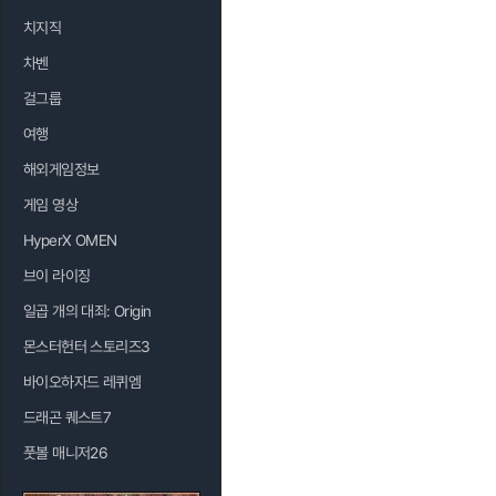
치지직
차벤
걸그룹
여행
해외게임정보
게임 영상
HyperX OMEN
브이 라이징
일곱 개의 대죄: Origin
몬스터헌터 스토리즈3
바이오하자드 레퀴엠
드래곤 퀘스트7
풋볼 매니저26