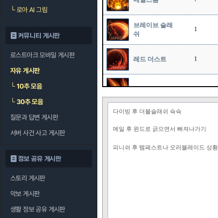
└
로아 AI 그림
브레이브 슬래
1
쉬
커뮤니티 게시판
로스트아크 모바일 게시판
레드 더스트
1
자유 게시판
└
10추 모음
소드 스톰
1
└
30추 모음
다이빙 후 더블슬래쉬 슉슉
질문과 답변 게시판
오버드라이브
1
메일 후 윈드로 긁으면서 빠져나가기
서버 사건 사고 게시판
피니쉬 후 템페스트나 오러블레이드 상
정보 공유 게시판
스토리 게시판
악보 게시판
생활 정보 공유 게시판