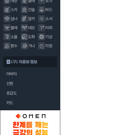
데헌
블래
호크
스카
건슬
바드
섬너
알카
소서
블레
데모
리퍼
소울
도화
기상
환수
가나
차원
(구) 자료와 정보
아바타
선원
호감도
카드