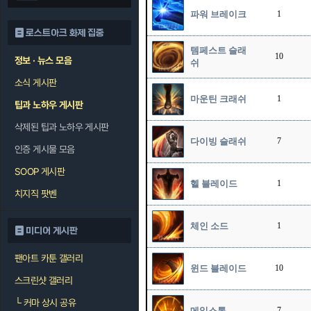
파워 브레이크
1
로스트아크 화제 집중
템페스트 슬래
10
정보 · 뉴스 모음
쉬
소식 게시판
마운틴 크래쉬
1
팁과 노하우 게시판
삭제된 팁과 노하우 게시판
다이빙 슬래쉬
7
인증 게시물 모음
SOOP 게시판
헬 블레이드
1
치지직 팟벤
체인 소드
1
미디어 게시판
팬아트 카툰 갤러리
윈드 블레이드
10
스크린샷 갤러리
└
커마 상시 공유
메일스톰
7