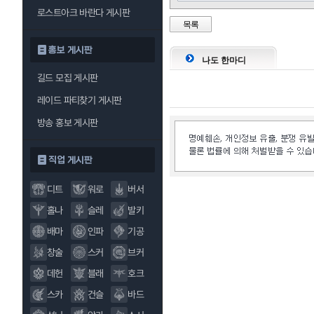
로스트아크 바란다 게시판
목록
홍보 게시판
나도 한마디
길드 모집 게시판
레이드 파티찾기 게시판
방송 홍보 게시판
직업 게시판
디트
워로
버서
홀나
슬레
발키
배마
인파
기공
창술
스커
브커
데헌
블래
호크
스카
건슬
바드