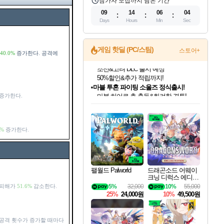
참가자 모집까지 남은 기간
09
14
06
03
Days
Hours
Min
Sec
게임 핫딜 (PC/스팀)
스토어+
40.0%
증가한다. 공격에
마블 투혼 파이팅 소울즈 정식출시!
마블 히어로 총 출동&화려한 격투!
네이버 포인트 혜택까지!
증가한다.
인벤게임즈 8월 특별 할인!
드래곤소드: 어웨이크닝 입점!
문명 7 특별 할인!
귀무자: 검의 길 예약 판매 중!
비스트 오브 리인카네이션 정식 출시!
커세어 코브 출시 기념 할인!
더 렐릭 퍼스트 가디언 정식 출시
베데스다 40주년 기념 할인 중!
캡콤 프렌차이즈 할인 진행 중!
캡콤 일부 상품 상시 할인
스타워즈 은하계 레이서
로블록스 기프트 카드 공식 입점
인기 퍼블리셔 모음!
스팀으로 만나는 드래곤소드!
조선&고려 DLC 출시 예정
10% 할인과
게임프릭 신작 IP
해적'섬'을 발전시키자!
설화x하드코어 액션!
베데스다의 명작들을
몬헌, 바하 등 인기 IP를
몬헌 와일즈 & 드래곤즈 도그마2
인벤게임즈에서 10% 추가 적립
Robux를 가장 안전하고
최대 90% 할인가를 만나보세요!
네이버혜택과 함께 만나보세요!
50%할인&추가 적립까지!
이니&베니 혜택까지!
네이버 혜택가와 함께 예약하세요!
할인&네이버혜택으로 만나보세요!
네이버페이 혜택과 만나보세요!
40주년 프로모션으로 만나보세요!
할인가에 만나보세요!
일부 에디션 상시 할인!
혜택으로 예약 판매 중
편안하게 충전하세요
0%
증가한다.
팰월드 Palworld
드래곤소드 어웨이
크닝 디럭스 에디션
DragonSword Awake
5%
32,000
10%
55,000
 피해가
51.6%
감소한다.
ning Deluxe Edition
25%
24,000원
10%
49,500원
공격 횟수가 증가할 때마다