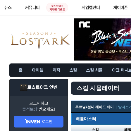
로스트아크
뉴스
커뮤니티
게임캘린더
게이머존
기대평 이벤트
홈
아이템
제작
스킬
스킬 시뮬
아크 패시
로스트아크 인벤
스킬 시뮬레이터
로그인하고
우르닐4분대 레이드 배마
발더스
출석보상
받으세요!
배틀마스터
로그인
스킬
레