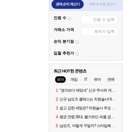
경매 손익 계산기
거래 수수료 계산기
인원 수
거래소 가격
손익 분기점
입찰 추천가
최근 HOT한 콘텐츠
로아
게임
IT
유머
연예
1
"생각보다 재밌네" 신규 주사위 게임 티카투카 호평
2
신규 남요즈 클래스는 차원술사! 6월 20일 로아온 썸머 정리
3
쉽고 강한 세팅은? 차원술사 주요 빌드와 스킬 코드
4
평균 연령 20대, 벨가르딘 퍼클 공대 '영로티'를 만나다
5
남요즈, 어떻게 꾸밀까? 스타일북 인기 차원술사 커스터마이즈