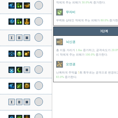
적에게 주는 피해가
30.0%
씩 증가한다.
무자비
무력화 상태인 적에게 주는 피해가
80.0%
증가한
3단계
뇌신권
총 이동 거리가
1.8m
증가하고, 공격속도가
20.0
시 적에게 주는 피해가
100.0%
증가한다.
오연권
난폭하게 주먹을
5
회 휘두르는 공격으로 변경되
83.0%
증가한다.