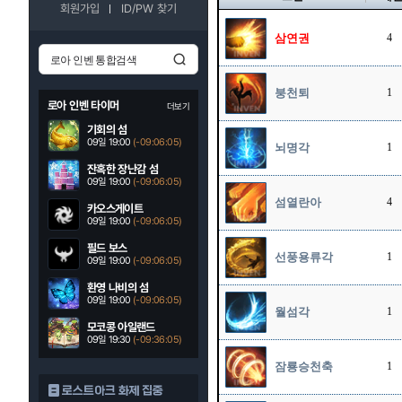
회원가입
ID/PW 찾기
삼연권
4
붕천퇴
1
로아 인벤 타이머
더보기
기회의 섬
09일 19:00
(-09:06:04)
뇌명각
1
잔혹한 장난감 섬
09일 19:00
(-09:06:04)
섬열란아
4
카오스게이트
09일 19:00
(-09:06:04)
필드 보스
선풍용류각
1
09일 19:00
(-09:06:04)
환영 나비의 섬
09일 19:00
(-09:06:04)
월섬각
1
모코콩 아일랜드
09일 19:30
(-09:36:04)
잠룡승천축
1
로스트아크 화제 집중