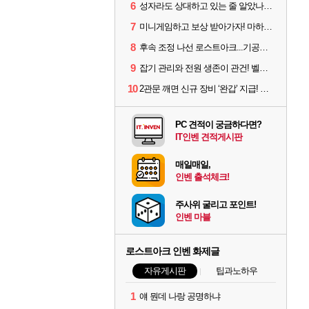
6
성자라도 상대하고 있는 줄 알았나? 벨가르딘 이모저모
7
미니게임하고 보상 받아가자! 마하라카 썸머 캠프 할 일은?
8
후속 조정 나선 로스트아크...기공사, 차원술사 하향
9
잡기 관리와 전원 생존이 관건! 벨가르딘 유물 칭호 획득방법 정리
10
2관문 깨면 신규 장비 ‘완갑’ 지급! 그림자 레이드 벨가르딘 공개
PC 견적이 궁금하다면?
IT인벤 견적게시판
매일매일,
인벤 출석체크!
주사위 굴리고 포인트!
인벤 마블
로스트아크 인벤 화제글
자유게시판
팁과노하우
1
얘 뭔데 나랑 공명하냐