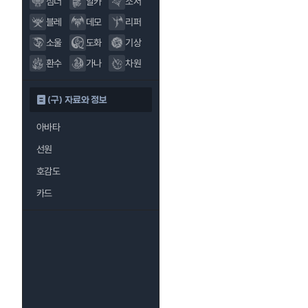
섬너
알카
소서
블레
데모
리퍼
소울
도화
기상
환수
가나
차원
(구) 자료와 정보
아바타
선원
호감도
카드