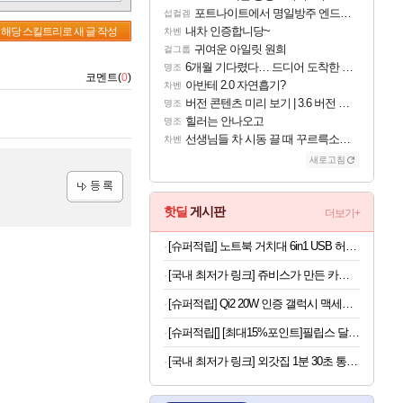
포트나이트에서 명일방주 엔드필드 [펠리카] 판매 예정
섭컬겜
내차 인증합니당~
해당 스킬트리로 새 글 작성
차벤
귀여운 아일릿 원희
걸그룹
6개월 기다렸다… 드디어 도착한 치사 메신저백! 실물 후기
명조
코멘트(
0
)
아반테 2.0 자연흡기?
차벤
버전 콘텐츠 미리 보기 | 3.6 버전 「신기루 속 등불 그림자, 속세에 깃든 검의 결심」이 8월 20일에 업데이트됩니다!
명조
힐러는 안나오고
명조
선생님들 차 시동 끌 때 꾸르륵소리나는데
차벤
새로고침
등록
핫딜
게시판
더보기+
[슈퍼적립] 노트북 거치대 6in1 USB 허브형 높이 조절 받침대 스탠드 LD204H
[국내 최저가 링크] 쥬비스가 만든 카테킨 450mg, 60정, 3박스
[슈퍼적립] Qi2 20W 인증 갤럭시 맥세이프 케이스 에어핏프로 맥핏 블랙, 갤럭시Z 폴드8 울트라
[슈퍼적립[] [최대15%포인트]필립스 달걀 계란찜기 반숙 계란삶는기계 에그쿠커 멀티쿠커 호빵 고구마찜기 3000시리즈 HD9137/90
[국내 최저가 링크] 외갓집 1분 30초 통등심 돈까스, 650g, 1팩