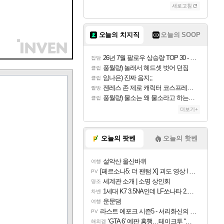
새로고침
오늘의 치지직
오늘의 SOOP
26년 7월 팔로우 상승량 TOP 30 - 월간 치지직
잡담
풍월량) 놀래서 헤드셋 벗어 던짐
클립
임나은) 진짜 음지;;
클립
젠레스 존 제로 캐릭터 코스프레한 꽁주
짤방
풍월량) 물소는 왜 물소라고 하는거야? 아! 그만 ㅋㅋ 알았어 ㅋㅋ
클립
더보기+
오늘의 팟벤
오늘의 핫벤
설악산 울산바위
여행
[페르소나5: 더 팬텀 X] 괴도 영상 l 타카마키 안·댄싱 스타
PV
세계관 소개 | 소명 상인회
명조
1세대 K7 3.5NA인데 LF쏘나타 2.0NA 기변하면 유류비 절약이 얼마나 될까요..?
차벤
운문댐
여행
라스트 에포크 시즌5 - 서리화신의 분노 티저
PV
‘GTA 6’ 예판 흥행…테이크투 “내부 예상 크게 넘어”
해외겜