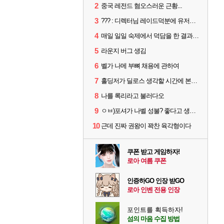
2
중국 레전드 혐오스러운 근황...
3
??? : 디렉터님 레이드덕분에 유저들 민심이 좋아졌습니다
4
매일 일일 숙제에서 덕담을 한 결과.png
5
라운지 버그 생김
6
벨가 나메 부뼈 채용에 관하여
7
홀딩저가 딜로스 생각할 시간에 본인 스킬 사이클이나 제대로 굴려라
8
나를 록리라고 불러다오
9
ㅇㅂ)포셔가 나벨 성불? 좋다고 생각하는 직업
10
근데 진짜 권왕이 꽉찬 육각형이다
쿠폰 받고 게임하자!
로아 여름 쿠폰
인증하GO 인장 받GO
로아 인벤 전용 인장
포인트를 획득하자!
섬의 마음 수집 방법