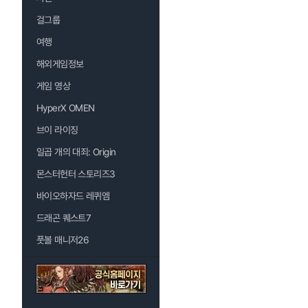
걸그룹
여행
해외게임정보
게임 영상
HyperX OMEN
브이 라이징
일곱 개의 대죄: Origin
몬스터헌터 스토리즈3
바이오하자드 레퀴엠
드래곤 퀘스트7
풋볼 매니저26