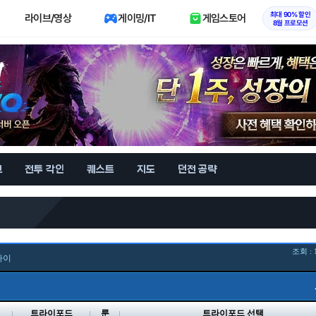
최대 90% 할인
라이브/영상
게이밍/IT
게임스토어
8월 프로모션
브
전투 각인
퀘스트
지도
던전 공략
조회 : 
카이
벨
트라이포드
룬
트라이포드 선택