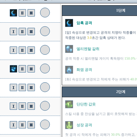
1단계
암흑 공격
[암] 속성으로 변경되고 공격의 치명타 적중률이
적중된 대상은
3.0
초간 암흑 상태가 된다.
엘리멘탈 갈취
공격 적중 시 엘리멘탈 게이지 획득량이
150.0%
화염 공격
[화] 속성으로 변경되고 적에게 주는 피해가
40.
2단계
단단한 갑옷
스킬 사용 중 잔상을 남기고 몸이 흐릿해져 받는
성장 공격
첫 공격 시 적에게 주는 피해가
30.0%
증가하고, 