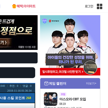
혜택.아이마트
로그인
인
벤
전
체
사
이
트
맵
게임 캘린더
더보기+
1040
추천 : 0
댓글 : 0
2018-11-16 01:36:34
모집
사용 스킬 포인트
268
아스오라 CBT 모집
08.19