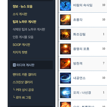
바람의 속삭임
10
정보 · 뉴스 모음
소식 게시판
초풍각
10
팁과 노하우 게시판
삭제된 팁과 노하우 게시판
화조강림
1
인증 게시물 모음
SOOP 게시판
용맹의 포효
10
치지직 팟벤
방천격
7
미디어 게시판
팬아트 카툰 갤러리
내공연소
10
스크린샷 갤러리
└
커마 상시 공유
오의 : 나선경
1
└
로아 AI 그림