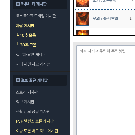
오의 : 화룡천상
10
커뮤니티 게시판
로스트아크 모바일 게시판
오의 : 풍신초래
1
자유 게시판
└
10추 모음
오의 : 폭쇄진
1
└
30추 모음
버프 디버프 무력화 주력셋팅
오의 : 창룡패황
질문과 답변 게시판
1
권
서버 사건 사고 게시판
정보 공유 게시판
스토리 게시판
악보 게시판
생활 정보 공유 게시판
PVP 밸런스 토론 게시판
이슈 토론 버그 제보 게시판