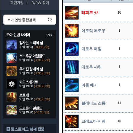
회원가입
ID/PW 찾기
래피드 샷
10
아토믹 애로우
1
로아 인벤 타이머
더보기
잠자는 노래의 섬
10일 18:20
(-09:15:37)
애로우 해일
1
스노우팡 아일랜드
10일 19:00
(-09:55:37)
애로우 샤워
1
우거진 갈대의 섬
10일 19:00
(-09:55:37)
카오스게이트
이동 베기
1
10일 19:00
(-09:55:37)
포르페
10일 19:00
(-09:55:37)
블레이드 스톰
11
모코콩 아일랜드
10일 19:30
(-10:25:37)
크레모아 지뢰
10
로스트아크 화제 집중