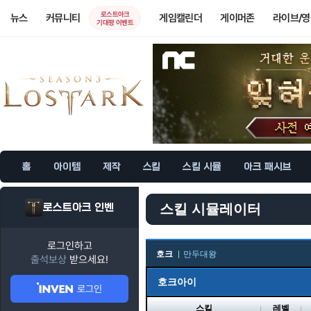
로스트아크
뉴스
커뮤니티
게임캘린더
게이머존
라이브/
기대평 이벤트
홈
아이템
제작
스킬
스킬 시뮬
아크 패시브
로스트아크 인벤
스킬 시뮬레이터
로그인하고
호크
만두대왕
출석보상
받으세요!
호크아이
로그인
스킬
레벨