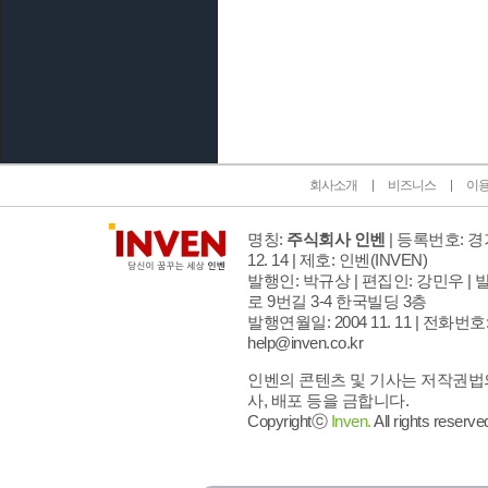
인벤 공식 미디어 파트너 및 제휴 파트너
회사소개
비즈니스
이
명칭:
주식회사 인벤
| 등록번호: 경기
12. 14 | 제호: 인벤
(INVEN)
발행인: 박규상 | 편집인: 강민우 |
발
로 9번길 3-4 한국빌딩 3층
발행연월일: 2004 11. 11 |
전화번호: 02
help@inven.co.kr
인벤의 콘텐츠 및 기사는 저작권법의
사, 배포 등을 금합니다.
Copyrightⓒ
Inven.
All rights reserve