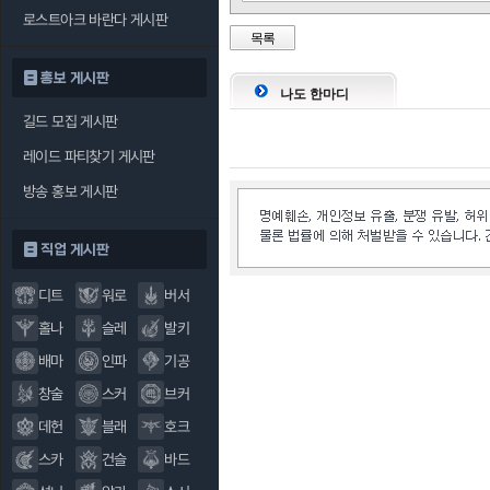
로스트아크 바란다 게시판
목록
홍보 게시판
나도 한마디
길드 모집 게시판
레이드 파티찾기 게시판
방송 홍보 게시판
직업 게시판
디트
워로
버서
홀나
슬레
발키
배마
인파
기공
창술
스커
브커
데헌
블래
호크
스카
건슬
바드