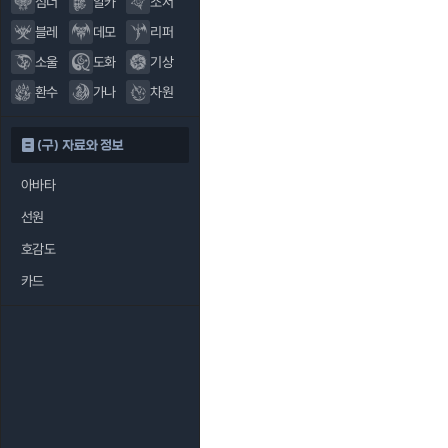
섬너
알카
소서
블레
데모
리퍼
소울
도화
기상
환수
가나
차원
(구) 자료와 정보
아바타
선원
호감도
카드