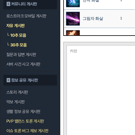
연막 화살
1
커뮤니티 게시판
로스트아크 모바일 게시판
그림자 화살
1
자유 게시판
└
10추 모음
호크 샷
10
└
30추 모음
카던
질문과 답변 게시판
스나이프
1
서버 사건 사고 게시판
정보 공유 게시판
스토리 게시판
악보 게시판
생활 정보 공유 게시판
PVP 밸런스 토론 게시판
이슈 토론 버그 제보 게시판