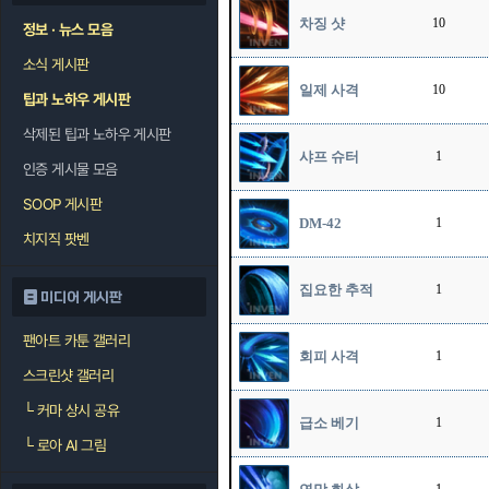
차징 샷
10
정보 · 뉴스 모음
소식 게시판
일제 사격
10
팁과 노하우 게시판
삭제된 팁과 노하우 게시판
샤프 슈터
1
인증 게시물 모음
SOOP 게시판
DM-42
1
치지직 팟벤
집요한 추적
1
미디어 게시판
팬아트 카툰 갤러리
회피 사격
1
스크린샷 갤러리
└
커마 상시 공유
급소 베기
1
└
로아 AI 그림