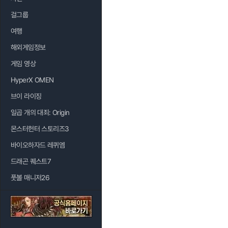
걸그룹
여행
해외게임정보
게임 영상
HyperX OMEN
브이 라이징
일곱 개의 대죄: Origin
몬스터헌터 스토리즈3
바이오하자드 레퀴엠
드래곤 퀘스트7
풋볼 매니저26