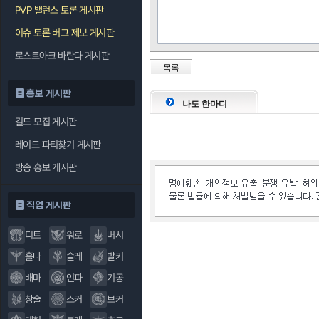
PVP 밸런스 토론 게시판
이슈 토론 버그 제보 게시판
로스트아크 바란다 게시판
목록
홍보 게시판
나도 한마디
길드 모집 게시판
레이드 파티찾기 게시판
방송 홍보 게시판
직업 게시판
디트
워로
버서
홀나
슬레
발키
배마
인파
기공
창술
스커
브커