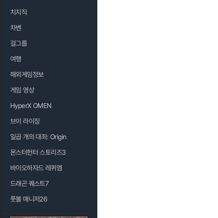
치지직
차벤
걸그룹
여행
해외게임정보
게임 영상
HyperX OMEN
브이 라이징
일곱 개의 대죄: Origin
몬스터헌터 스토리즈3
바이오하자드 레퀴엠
드래곤 퀘스트7
풋볼 매니저26