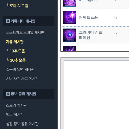
└
로아 AI 그림
퍼펙트 스윙
12
커뮤니티 게시판
로스트아크 모바일 게시판
그라비티 컴프
12
레이션
자유 게시판
└
10추 모음
사이즈믹 해머
12
└
30추 모음
.
질문과 답변 게시판
서버 사건 사고 게시판
정보 공유 게시판
스토리 게시판
악보 게시판
생활 정보 공유 게시판