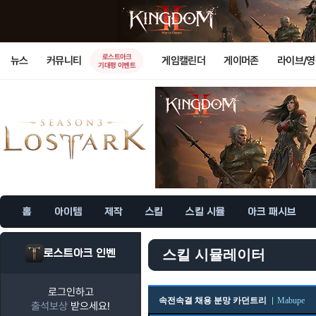
로스트아크
뉴스
커뮤니티
게임캘린더
게이머존
라이브/
기대평 이벤트
홈
아이템
제작
스킬
스킬 시뮬
아크 패시브
로스트아크 인벤
스킬 시뮬레이터
로그인하고
속전속결 채용 분망 카던트리
Mabupe
출석보상
받으세요!