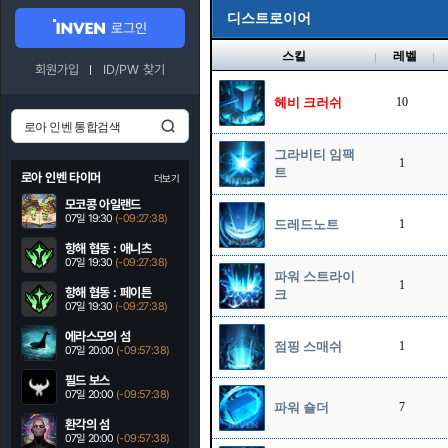
디스트로이어
로그인
스킬
레벨
회원가입
ID/PW 찾기
헤비 크러쉬
10
그라비티 임팩
1
트
로아 인벤 타이머
더보기
모코콩 아일랜드
07일 19:30
(-09:27:37)
드레드노트
1
항해 협동 : 애니츠
07일 19:30
(-09:27:37)
파워 스트라이
1
항해 협동 : 페이튼
크
07일 19:30
(-09:27:37)
에라스모의 섬
점핑 스매쉬
1
07일 20:00
(-09:57:37)
필드 보스
07일 20:00
(-09:57:37)
파워 숄더
7
환각의 섬
07일 20:00
(-09:57:37)