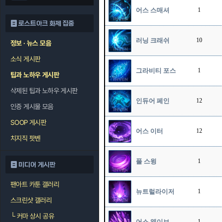
어스 스매셔
1
로스트아크 화제 집중
러닝 크래쉬
10
정보 · 뉴스 모음
소식 게시판
그라비티 포스
1
팁과 노하우 게시판
삭제된 팁과 노하우 게시판
인듀어 페인
12
인증 게시물 모음
SOOP 게시판
어스 이터
12
치지직 팟벤
풀 스윙
1
미디어 게시판
팬아트 카툰 갤러리
뉴트럴라이저
1
스크린샷 갤러리
└
커마 상시 공유
어스 웨이브
1