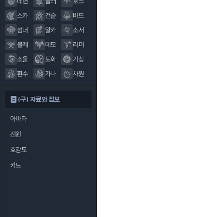
데헌
블래
호크
스카
건슬
바드
섬너
알카
소서
블레
데모
리퍼
소울
도화
기상
환수
가나
차원
(구) 자료와 정보
아바타
선원
호감도
카드