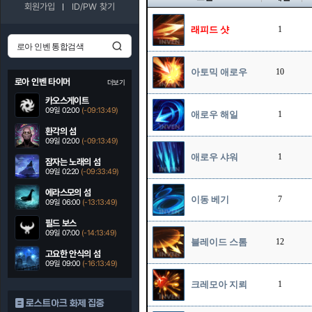
회원가입
ID/PW 찾기
래피드 샷
1
아토믹 애로우
10
로아 인벤 타이머
더보기
카오스게이트
09일 02:00
(-09:13:48)
애로우 해일
1
환각의 섬
09일 02:00
(-09:13:48)
애로우 샤워
1
잠자는 노래의 섬
09일 02:20
(-09:33:48)
에라스모의 섬
이동 베기
7
09일 06:00
(-13:13:48)
필드 보스
09일 07:00
(-14:13:48)
블레이드 스톰
12
고요한 안식의 섬
09일 09:00
(-16:13:48)
크레모아 지뢰
1
로스트아크 화제 집중