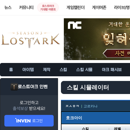
로스트아크
뉴스
커뮤니티
게임캘린더
게이머존
라이브/
기대평 이벤트
홈
아이템
제작
스킬
스킬 시뮬
아크 패시브
로스트아크 인벤
스킬 시뮬레이터
로그인하고
ㅈㅅㅎㅋ
고르카나
출석보상
받으세요!
호크아이
로그인
스킬
레벨