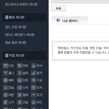
로스트아크 바란다 게시판
목록
홍보 게시판
나도 한마디
길드 모집 게시판
레이드 파티찾기 게시판
방송 홍보 게시판
직업 게시판
디트
워로
버서
홀나
슬레
발키
배마
인파
기공
창술
스커
브커
데헌
블래
호크
스카
건슬
바드