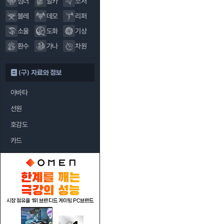
섬너
알카
소서
블레
데모
리퍼
소울
도화
기상
환수
가나
차원
(구) 자료와 정보
아바타
선원
호감도
카드