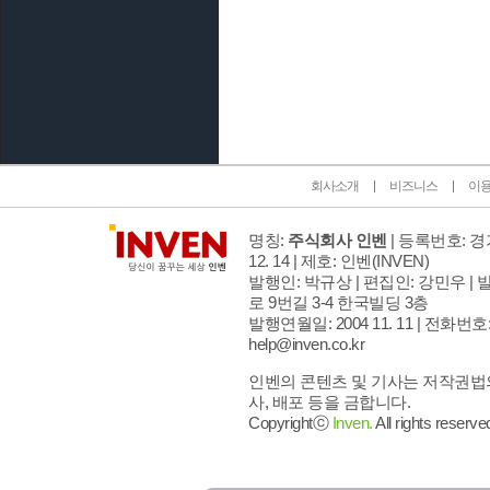
인벤 공식 미디어 파트너 및 제휴 파트너
회사소개
비즈니스
이
명칭:
주식회사 인벤
| 등록번호: 경기
12. 14 | 제호: 인벤
(INVEN)
발행인: 박규상 | 편집인: 강민우 |
발
로 9번길 3-4 한국빌딩 3층
발행연월일: 2004 11. 11 |
전화번호: 02
help@inven.co.kr
인벤의 콘텐츠 및 기사는 저작권법의
사, 배포 등을 금합니다.
Copyrightⓒ
Inven.
All rights reserve