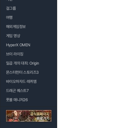
걸그룹
여행
해외게임정보
게임 영상
HyperX OMEN
브이 라이징
일곱 개의 대죄: Origin
몬스터헌터 스토리즈3
바이오하자드 레퀴엠
드래곤 퀘스트7
풋볼 매니저26