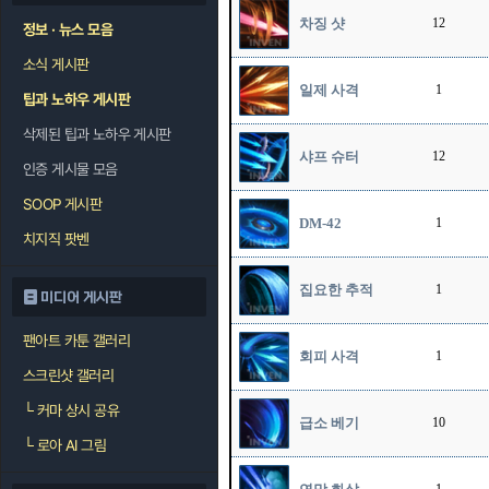
차징 샷
12
정보 · 뉴스 모음
소식 게시판
일제 사격
1
팁과 노하우 게시판
삭제된 팁과 노하우 게시판
샤프 슈터
12
인증 게시물 모음
SOOP 게시판
DM-42
1
치지직 팟벤
집요한 추적
1
미디어 게시판
팬아트 카툰 갤러리
회피 사격
1
스크린샷 갤러리
└
커마 상시 공유
급소 베기
10
└
로아 AI 그림