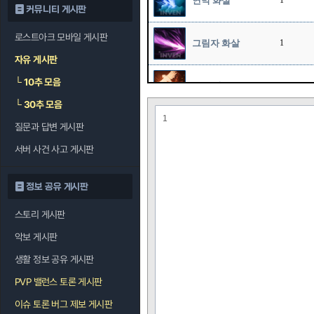
연막 화살
1
커뮤니티 게시판
로스트아크 모바일 게시판
그림자 화살
1
자유 게시판
└
10추 모음
호크 샷
12
└
30추 모음
1
질문과 답변 게시판
스나이프
12
서버 사건 사고 게시판
정보 공유 게시판
스토리 게시판
악보 게시판
생활 정보 공유 게시판
PVP 밸런스 토론 게시판
이슈 토론 버그 제보 게시판