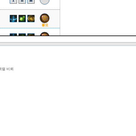
풍요
질풍
질풍
 백렬 비뢰