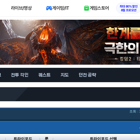
최대 90% 할인
라이브/영상
게이밍/IT
게임스토어
8월 프로모션
브
전투 각인
퀘스트
지도
던전 공략
조회 : 
벨
트라이포드
룬
트라이포드 선택