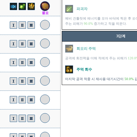
파괴자
풍요
헤비 건틀릿에 에너지를 모아 바닥에 찍은 후 쏘
주는 피해가
90.0%
증가하고 적을 띄운다.
3단계
회오리 주먹
공격에 회전력을 더해 적에게 주는 피해가
120.0
주먹 회수
마지막 공격 적중 시 재사용 대기시간이
50.0%
감