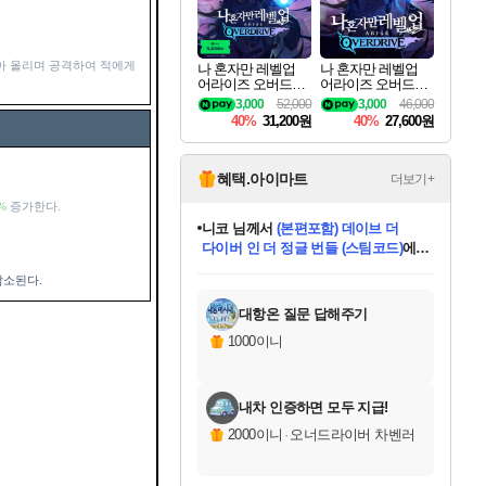
아 올리며 공격하여 적에게
나 혼자만 레벨업
나 혼자만 레벨업
어라이즈 오버드라
어라이즈 오버드라
이브 디럭스 에디션
이브 Solo Leveling A
3,000
52,000
3,000
46,000
Solo Leveling Arise
rise
40%
31,200원
40%
27,600원
Overdrive Deluxe Edi
tion
혜택.아이마트
더보기+
%
증가한다.
니코
님께서
(본편포함) 데이브 더
다이버 인 더 정글 번들 (스팀코드)
에
미스골든위크
별땡
당첨되셨습니다.
한건했습니다
프로틴스101
별빛희망
미오몬도
아기쿠키
eksxo
칠부
설레임v
어느덧
동작그만
영웅97
우는무
유리별
나무아래쉼터
달빛아이
밍끼
해무
님께서
님께서
님께서
님께서
님께서
님께서
님께서
님께서
님께서
님께서
님께서
님께서
님께서
님께서
님께서
엘든 링 밤의 통치자
님께서
네이버페이 1만원
로블록스 기프트카드
엘든 링 밤의 통치자
님께서
님께서
님께서
디스코 엘리시움 최종판
엘든 링 밤의 통치자
네이버페이 1만원
로블록스 기프트카드
인투 더 브리치
로블록스 기프트카드
로블록스 기프트카드
엘든 링 밤의 통치자
(본편포함) 데이브 더
(본편포함) 데이브 더
드래곤 퀘스트 XI S
네이버페이 1만원
몬스터 헌터 월드
마피아
로블록스
소된다.
아이스본 마스터 에디션 (스팀코드)
디럭스 에디션 (스팀코드)
데피니티브 에디션 (스팀코드)
교환권
1만원권
디럭스 에디션 (스팀코드)
다이버 인 더 정글 번들 (스팀코드)
(스팀코드)
교환권
1만원권
디럭스 에디션 (스팀코드)
다이버 인 더 정글 번들 (스팀코드)
(스팀코드)
교환권
1만원권
기프트카드 1만 5천원권
지나간 시간을 찾아서 데피니티브
2만원권
디럭스 에디션 (스팀코드)
에 당첨되셨습니다.
에 당첨되셨습니다.
에 당첨되셨습니다.
에 당첨되셨습니다.
에 당첨되셨습니다.
에 당첨되셨습니다.
를 교환.
에 당첨되셨습니다.
에 당첨되셨습니다.
를 교환.
에
에
에
에
에
에
에
를
교환.
당첨되셨습니다.
당첨되셨습니다.
당첨되셨습니다.
당첨되셨습니다.
당첨되셨습니다.
당첨되셨습니다.
에디션 (스팀코드)
당첨되셨습니다.
를 교환.
대항온 질문 답해주기
1000이니
내차 인증하면 모두 지급!
2000이니
·
오너드라이버 차벤러