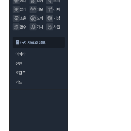
섬너
알카
소서
블레
데모
리퍼
소울
도화
기상
환수
가나
차원
(구) 자료와 정보
아바타
선원
호감도
카드