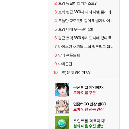
2
포강 유물칭호 더퍼스트?
3
로펙 평균 6300대 파티 나벨 클리어 [기믹 영상 참고하시면 좋을 듯]
4
오늘만 교토폿짓 할게요 벨가 나메 무공쉽더라
5
포강 나메 무공땃어요!!
6
평균 로펙 6600 우리도 나메 깼다!!!!
7
나이스단 새끼들 보석 뻥투믿고 젬 곱창난거보면 개패고싶음 ㅋㅋ
8
맘터 쿠폰드림
9
수박군단
10
ㅂㅌ) 운 뭐임이거???
쿠폰 받고 게임하자!
로아 여름 쿠폰
인증하GO 인장 받GO
로아 인벤 전용 인장
포인트를 획득하자!
섬의 마음 수집 방법