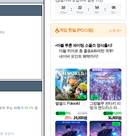
참가자 모집까지 남은 기간
10
22
54
05
Days
Hours
Min
Sec
게임 핫딜 (PC/스팀)
스토어+
다.
마블 투혼 파이팅 소울즈 정식출시!
마블 히어로 총 출동&화려한 격투!
네이버 포인트 혜택까지!
인벤게임즈 8월 특별 할인!
드래곤소드: 어웨이크닝 입점!
문명 7 특별 할인!
귀무자: 검의 길 예약 판매 중!
비스트 오브 리인카네이션 정식 출시!
커세어 코브 출시 기념 할인!
더 렐릭 퍼스트 가디언 정식 출시
베데스다 40주년 기념 할인 중!
캡콤 프렌차이즈 할인 진행 중!
캡콤 일부 상품 상시 할인
스타워즈 은하계 레이서
로블록스 기프트 카드 공식 입점
인기 퍼블리셔 모음!
스팀으로 만나는 드래곤소드!
조선&고려 DLC 출시 예정
10% 할인과
게임프릭 신작 IP
해적'섬'을 발전시키자!
설화x하드코어 액션!
베데스다의 명작들을
몬헌, 바하 등 인기 IP를
몬헌 와일즈 & 드래곤즈 도그마2
인벤게임즈에서 10% 추가 적립
Robux를 가장 안전하고
최대 90% 할인가를 만나보세요!
네이버혜택과 함께 만나보세요!
50%할인&추가 적립까지!
이니&베니 혜택까지!
네이버 혜택가와 함께 예약하세요!
할인&네이버혜택으로 만나보세요!
네이버페이 혜택과 만나보세요!
40주년 프로모션으로 만나보세요!
할인가에 만나보세요!
일부 에디션 상시 할인!
혜택으로 예약 판매 중
편안하게 충전하세요
팰월드 Palworld
그랑블루 판타지 리
링크 엔드리스 라그
에게 주는 피해가
80.0%
증
나로크 업그레이드
5%
32,000
5,000
킷 Granblue Fantasy
25%
24,000원
36,800원
Relink Endless Ragn
arok Upgrade Kit DL
C
로 모은다.