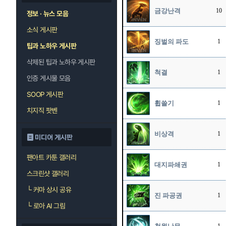
금강난격
10
정보 · 뉴스 모음
소식 게시판
징벌의 파도
1
팁과 노하우 게시판
삭제된 팁과 노하우 게시판
척결
1
인증 게시물 모음
SOOP 게시판
휩쓸기
1
치지직 팟벤
비상격
1
미디어 게시판
팬아트 카툰 갤러리
대지파쇄권
1
스크린샷 갤러리
└
커마 상시 공유
진 파공권
1
└
로아 AI 그림