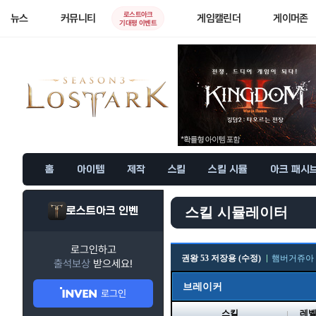
로스트아크
뉴스
커뮤니티
게임캘린더
게이머존
기대평 이벤트
홈
아이템
제작
스킬
스킬 시뮬
아크 패시
로스트아크 인벤
스킬 시뮬레이터
로그인하고
권왕 53 저장용 (수정)
햄버거쥬아
출석보상
받으세요!
브레이커
로그인
스킬
레