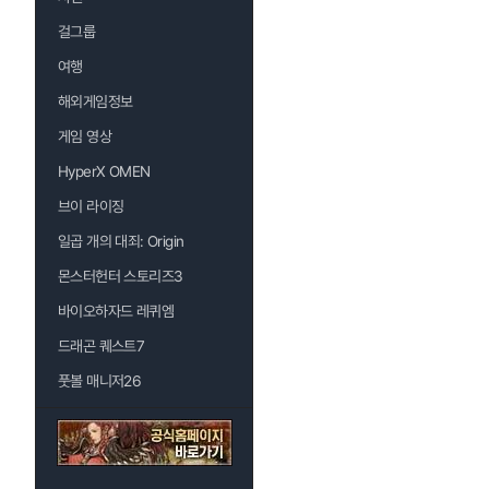
걸그룹
여행
해외게임정보
게임 영상
HyperX OMEN
브이 라이징
일곱 개의 대죄: Origin
몬스터헌터 스토리즈3
바이오하자드 레퀴엠
드래곤 퀘스트7
풋볼 매니저26