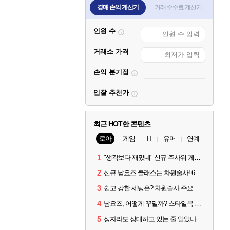
경매 손익 계산기
거래 수수료 계산기
인원 수
거래소 가격
손익 분기점
입찰 추천가
최근 HOT한 콘텐츠
로아
게임
IT
유머
연예
1
"생각보다 재밌네" 신규 주사위 게임 티카투카 호평
2
신규 남요즈 클래스는 차원술사! 6월 20일 로아온 썸머 정리
3
쉽고 강한 세팅은? 차원술사 주요 빌드와 스킬 코드
4
남요즈, 어떻게 꾸밀까? 스타일북 인기 차원술사 커스터마이즈
5
성자라도 상대하고 있는 줄 알았나? 벨가르딘 이모저모