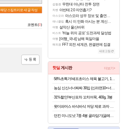
무한대 아난타 전투 장면
섭컬겜
아반테 2.0 자연흡기?
해당 스킬트리로 새 글 작성
차벤
아스오라 성우 정보 및 출연작 모음
아스오라
혹시 이 만화 아시는 분 계신가요
애니클립
코멘트(
0
)
설악산 울산바위
여행
'하늘 위의 공포' 도전과제 달성법
비스트
[여행_국내] 남해 독일마을
여행
FF7 외전 세계관, 완결편에 집결
해외겜
새로고침
등록
핫딜
게시판
더보기+
58%초특가!셰프초이스 제육 불고기, 1.5kg, 1개
농심 신신너너짜짜 30입 (신라면10+너구리10+짜파게티10)
31%할인!부산포차 꼬치어묵, 400g, 3봉
왓더파머스 바삭바삭 저당 제로 과자 11종 모음
던킨 미니도넛 7종 4봉 골라담기(글레이즈드/바바리안/초코링 외)