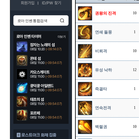
회원가입
ID/PW 찾기
권왕의 진격
10
연쇄 돌풍
1
로아 인벤 타이머
더보기
잠자는 노래의 섬
08일 10:20
(-09:14:06)
비뢰격
10
몬테 섬
08일 11:00
(-09:54:06)
유성 낙하
12
카오스게이트
08일 11:00
(-09:54:06)
쿵덕쿵 아일랜드
즉결타
1
08일 11:00
(-09:54:06)
태초의 섬
08일 11:00
(-09:54:06)
연속전격
1
포르페
08일 11:00
(-09:54:06)
백렬권
10
로스트아크 화제 집중