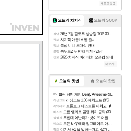
새로고침
오늘의 치지직
오늘의 SOOP
26년 7월 팔로우 상승량 TOP 30 - 월간 치지직
잡담
치지직 애플TV 앱 출시
정보
룩삼 니니 초대석 안내
정보
봉누도2 두 번째 티저 - 일상
클립
2026 치지직 이리대회 오픈컵 안내
정보
더보기+
오늘의 팟벤
오늘의 핫벤
힐링 탐험 게임 Bearly Awesome 챕터 1 트레일러
PV
리싱크드 1.06 패치노트 (8/5)
리싱크드
프롤로그 테스트를 마치고.. (feat. 리아)
리밋제로
모든 엘리트 골렘 위치 공략 (30개) - 방랑 결투가
비스트
무한대 아난타가 넷이즈 어플 달력에 일정 등록
섭컬겜
모든 바우에라 업그레이드 아이템 획득 위치 공략 (89개)
비스트
여기서 R1 뭘 말하는거고 R2가 뭘말하는걸까요?
명조