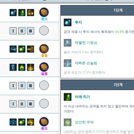
1단계
풍요
투지
공격 적중 시 투지 에너지 획득량이
45.0%
증가한
탁월한 기동성
돌진 거리가
5.0m
증가한다.
출혈
재빠른 손놀림
공격 속도가
27.0%
증가한다.
질풍
2단계
어깨 치기
더 이상 내려치는 공격을 하지 않고 돌진하며 적
가한다.
강인한 주먹
풍요
내려치는 공격 범위가
30.0%
증가하고 적을 앞으