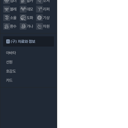
섬너
알카
소서
블레
데모
리퍼
소울
도화
기상
환수
가나
차원
(구) 자료와 정보
아바타
선원
호감도
카드