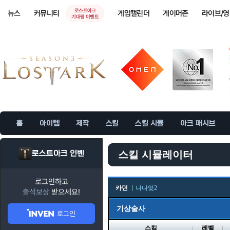
로스트아크
뉴스
커뮤니티
게임캘린더
게이머존
라이브/
기대평 이벤트
홈
아이템
제작
스킬
스킬 시뮬
아크 패시브
로스트아크 인벤
스킬 시뮬레이터
로그인하고
카던
나나엊2
출석보상
받으세요!
기상술사
로그인
스킬
레벨