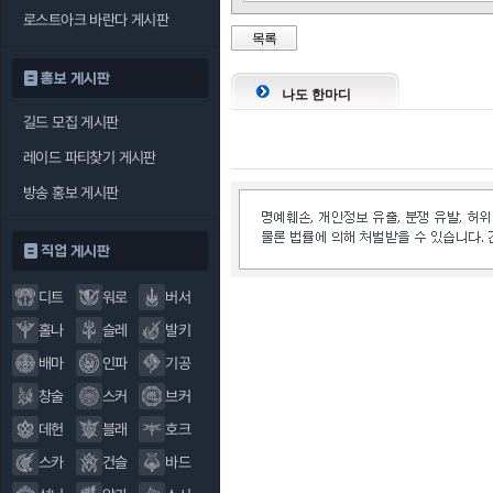
로스트아크 바란다 게시판
목록
홍보 게시판
나도 한마디
길드 모집 게시판
레이드 파티찾기 게시판
방송 홍보 게시판
직업 게시판
디트
워로
버서
홀나
슬레
발키
배마
인파
기공
창술
스커
브커
데헌
블래
호크
스카
건슬
바드