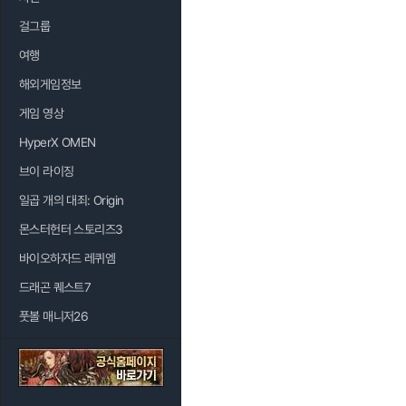
걸그룹
여행
해외게임정보
게임 영상
HyperX OMEN
브이 라이징
일곱 개의 대죄: Origin
몬스터헌터 스토리즈3
바이오하자드 레퀴엠
드래곤 퀘스트7
풋볼 매니저26