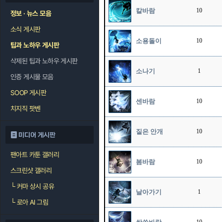
칼바람
10
정보 · 뉴스 모음
소식 게시판
소용돌이
10
팁과 노하우 게시판
삭제된 팁과 노하우 게시판
소나기
1
인증 게시물 모음
SOOP 게시판
센바람
10
치지직 팟벤
짙은 안개
10
미디어 게시판
팬아트 카툰 갤러리
봄바람
10
스크린샷 갤러리
└
커마 상시 공유
날아가기
1
└
로아 AI 그림