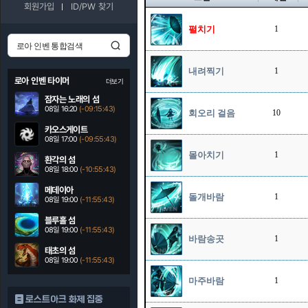
회원가입
ID/PW 찾기
펼치기
1
내려찍기
1
로아 인벤 타이머
더보기
잠자는 노래의 섬
08일 16:20
(-09:15:42)
회오리 걸음
10
카오스게이트
08일 17:00
(-09:55:42)
몰아치기
1
환각의 섬
08일 18:00
(-10:55:42)
메데이아
돌개바람
1
08일 19:00
(-11:55:42)
블루홀 섬
08일 19:00
(-11:55:42)
바람송곳
1
태초의 섬
08일 19:00
(-11:55:42)
마주바람
1
로스트아크 화제 집중