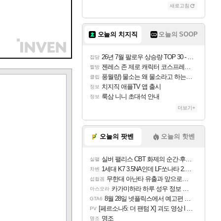
새로고침
오늘의 치지직
오늘의 SOOP
26년 7월 팔로우 상승량 TOP 30 - 월간 치지직
잡담
젠레스 존 제로 캐릭터 코스프레한 꽁주
짤방
풍월량) 물소는 왜 물소라고 하는거야? 아! 그만 ㅋㅋ
클립
치지직 애플TV 앱 출시
정보
룩삼 니니 초대석 안내
정보
더보기+
오늘의 팟벤
오늘의 핫벤
실버 팰리스 CBT 화제의 순간·후기 모음
실팰
1세대 K7 3.5NA인데 LF쏘나타 2.0NA 기변하면 유류비 절약이 얼마나 될까요..?
차벤
무한대 아난타 유출과 앞으로의 예상 (루머)
섭컬겜
카가미하라 하루 성우 정보 및 주요 필모
아스오라
8월 28일 넷플릭스에서 예고편 공개 예정
GTA6
[페르소나5: 더 팬텀 X] 괴도 영상 l 타카마키 안·댄싱 스타
PV
명조
명조