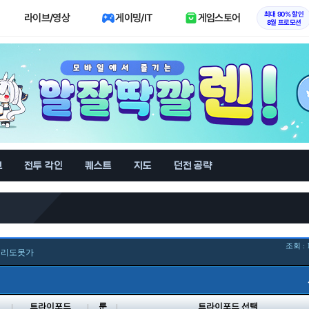
최대 90% 할인
라이브/영상
게이밍/IT
게임스토어
8월 프로모션
브
전투 각인
퀘스트
지도
던전 공략
조회 : 
십리도못가
벨
트라이포드
룬
트라이포드 선택