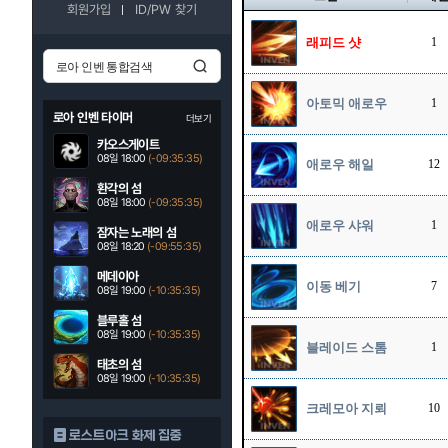
회원가입
ID/PW 찾기
래피드 샷
1
아토믹 애로우
1
로아 인벤 타이머
더보기
카오스게이트
08일 18:00
(-09:35:34)
애로우 해일
12
환각의 섬
08일 18:00
(-09:35:34)
애로우 샤워
1
잠자는 노래의 섬
08일 18:20
(-09:55:34)
메데이아
이동 베기
7
08일 19:00
(-10:35:34)
블루홀 섬
08일 19:00
(-10:35:34)
블레이드 스톰
1
태초의 섬
08일 19:00
(-10:35:34)
크레모아 지뢰
10
로스트아크 화제 집중