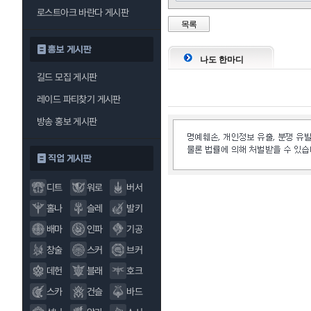
로스트아크 바란다 게시판
목록
홍보 게시판
나도 한마디
길드 모집 게시판
레이드 파티찾기 게시판
방송 홍보 게시판
직업 게시판
디트
워로
버서
홀나
슬레
발키
배마
인파
기공
창술
스커
브커
데헌
블래
호크
스카
건슬
바드