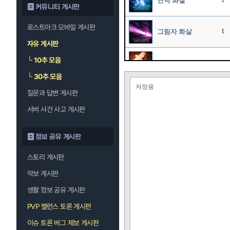
연막 화살
1
커뮤니티 게시판
로스트아크 모바일 게시판
그림자 화살
1
자유 게시판
└
10추 모음
호크 샷
12
└
30추 모음
저장용
질문과 답변 게시판
스나이프
12
서버 사건 사고 게시판
정보 공유 게시판
스토리 게시판
악보 게시판
생활 정보 공유 게시판
PVP 밸런스 토론 게시판
이슈 토론 버그 제보 게시판