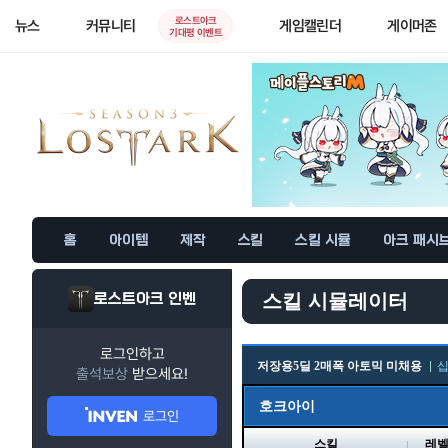
로스트아크
뉴스
커뮤니티
게임캘린더
게이머존
기대평 이벤트
홈
아이템
제작
스킬
스킬 시뮬
아크 패시
로스트아크 인벤
스킬 시뮬레이터
로그인하고
저장용5딜 2매폭 아토믹 미채용
출석보상
받으세요!
호크아이
로그인
스킬
레