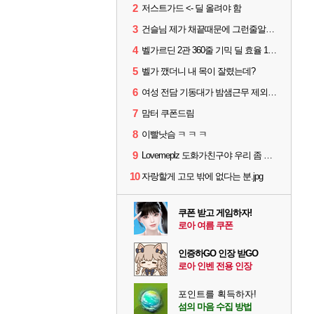
2
저스트가드 <- 딜 올려야 함
3
건슬님 제가 채끝때문에 그런줄알겠어요
4
벨가르딘 2관 360줄 기믹 딜 효율 100% 최적화
5
벨가 깼더니 내 목이 잘렸는데?
6
여성 전담 기동대가 밤샘근무 제외된 이유
7
맘터 쿠폰드림
8
이빨낫슴 ㅋ ㅋ ㅋ
9
Lovemeplz 도화가친구야 우리 좀 말은 똑바로하자 ㅋㅋㅋㅋ
10
자랑할게 고모 밖에 없다는 분.jpg
쿠폰 받고 게임하자!
로아 여름 쿠폰
인증하GO 인장 받GO
로아 인벤 전용 인장
포인트를 획득하자!
섬의 마음 수집 방법