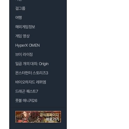
걸그룹
여행
해외게임정보
게임 영상
HyperX OMEN
브이 라이징
일곱 개의 대죄: Origin
몬스터헌터 스토리즈3
바이오하자드 레퀴엠
드래곤 퀘스트7
풋볼 매니저26