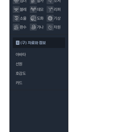
섬너
알카
소서
블레
데모
리퍼
소울
도화
기상
환수
가나
차원
(구) 자료와 정보
아바타
선원
호감도
카드