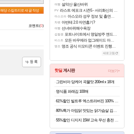
설악산 울산바위
여행
라스트 에포크 시즌5 - 서리화신의 분노 티저
해당 스킬트리로 새 글 작성
PV
아스오라 성우 정보 및 출연작 모음
아스오라
아반테 2.0 자연흡기?
차벤
코멘트(
0
)
선녀바위해수욕장
여행
포트나이트에서 명일방주 엔드필드 [펠리카] 판매 예정
섭컬겜
모든 바우에라 업그레이드 아이템 획득 위치 공략 (89개)
비스트
명조 공식 이모티콘 이벤트 진행해봤습니다! 참여부터 추첨까지????
명조
새로고침
등록
핫딜
게시판
더보기+
그린비아 당케어 곡물맛 200ml x 18개
명식품 파래김 100매
61%할인 빌트루 엑스트라버진 100% 올리브오일 식물성 캡슐, 30캡슐, 8박스
80%특가 아임닭 맛있는 닭가슴살 김치 볶음밥, 200g, 20개
55%할인 디지지 15W 고속 무선 충전 거치대, 블랙, 1개