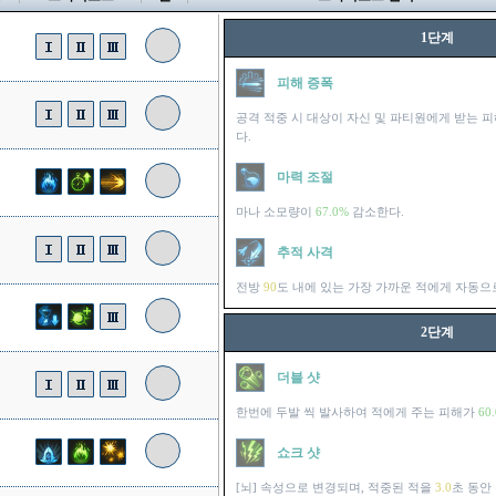
1단계
피해 증폭
공격 적중 시 대상이 자신 및 파티원에게 받는 
다.
마력 조절
마나 소모량이
67.0%
감소한다.
추적 사격
전방
90
도 내에 있는 가장 가까운 적에게 자동으
2단계
더블 샷
한번에 두발 씩 발사하여 적에게 주는 피해가
60
쇼크 샷
[뇌] 속성으로 변경되며, 적중된 적을
3.0
초 동안