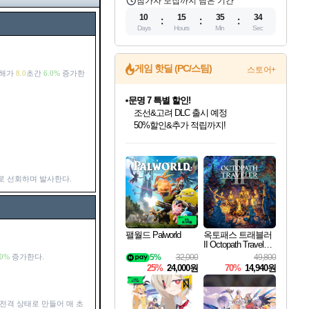
참가자 모집까지 남은 기간
10
15
35
33
Days
Hours
Min
Sec
문명 7 특별 할인!
게임 핫딜 (PC/스팀)
스토어+
피해가
8.0
초간
6.0%
증가한
조선&고려 DLC 출시 예정
50%할인&추가 적립까지!
마블 투혼 파이팅 소울즈 정식출시!
마블 히어로 총 출동&화려한 격투!
네이버 포인트 혜택까지!
인벤게임즈 8월 특별 할인!
드래곤소드: 어웨이크닝 입점!
귀무자: 검의 길 예약 판매 중!
비스트 오브 리인카네이션 정식 출시!
커세어 코브 출시 기념 할인!
더 렐릭 퍼스트 가디언 정식 출시
베데스다 40주년 기념 할인 중!
캡콤 프렌차이즈 할인 진행 중!
캡콤 일부 상품 상시 할인
스타워즈 은하계 레이서
로블록스 기프트 카드 공식 입점
인기 퍼블리셔 모음!
스팀으로 만나는 드래곤소드!
10% 할인과
게임프릭 신작 IP
해적'섬'을 발전시키자!
설화x하드코어 액션!
베데스다의 명작들을
몬헌, 바하 등 인기 IP를
몬헌 와일즈 & 드래곤즈 도그마2
인벤게임즈에서 10% 추가 적립
Robux를 가장 안전하고
최대 90% 할인가를 만나보세요!
네이버혜택과 함께 만나보세요!
이니&베니 혜택까지!
네이버 혜택가와 함께 예약하세요!
할인&네이버혜택으로 만나보세요!
네이버페이 혜택과 만나보세요!
40주년 프로모션으로 만나보세요!
할인가에 만나보세요!
일부 에디션 상시 할인!
혜택으로 예약 판매 중
편안하게 충전하세요
로 선회하며 발사한다.
팰월드 Palworld
옥토패스 트래블러
II Octopath Traveler I
I
5%
32,000
49,800
.0%
증가한다.
25%
24,000원
70%
14,940원
 전격 상태로 만들어 매 초