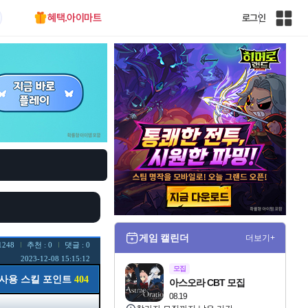
혜택.아이마트
로그인
인
벤
전
체
사
이
트
맵
게임 캘린더
더보기+
1248
추천 : 0
댓글 : 0
2023-12-08 15:15:12
모집
사용 스킬 포인트
404
아스오라 CBT 모집
08.19