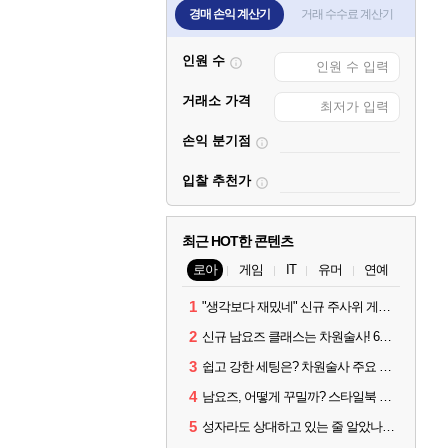
경매 손익 계산기
거래 수수료 계산기
인원 수
거래소 가격
손익 분기점
입찰 추천가
최근 HOT한 콘텐츠
로아
게임
IT
유머
연예
1
"생각보다 재밌네" 신규 주사위 게임 티카투카 호평
2
신규 남요즈 클래스는 차원술사! 6월 20일 로아온 썸머 정리
3
쉽고 강한 세팅은? 차원술사 주요 빌드와 스킬 코드
4
남요즈, 어떻게 꾸밀까? 스타일북 인기 차원술사 커스터마이즈
5
성자라도 상대하고 있는 줄 알았나? 벨가르딘 이모저모