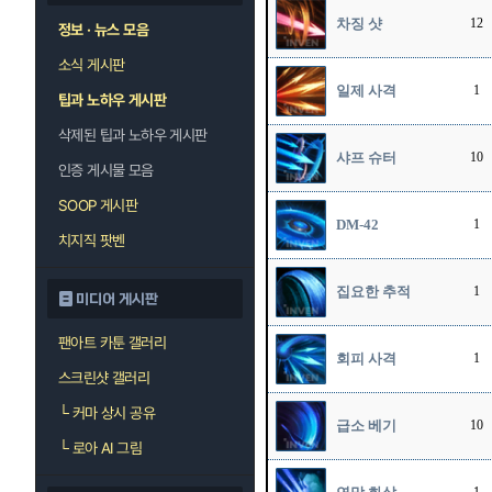
차징 샷
12
정보 · 뉴스 모음
소식 게시판
일제 사격
1
팁과 노하우 게시판
삭제된 팁과 노하우 게시판
샤프 슈터
10
인증 게시물 모음
SOOP 게시판
DM-42
1
치지직 팟벤
집요한 추적
1
미디어 게시판
팬아트 카툰 갤러리
회피 사격
1
스크린샷 갤러리
└
커마 상시 공유
급소 베기
10
└
로아 AI 그림