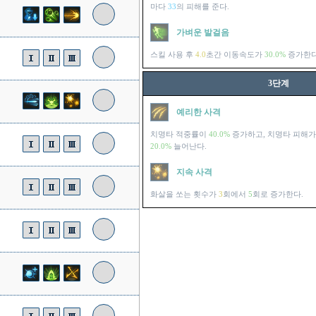
마다
33
의 피해를 준다.
가벼운 발걸음
스킬 사용 후
4.0
초간 이동속도가
30.0%
증가한다
3단계
예리한 사격
치명타 적중률이
40.0%
증가하고, 치명타 피해
20.0%
늘어난다.
지속 사격
화살을 쏘는 횟수가
3
회에서
5
회로 증가한다.