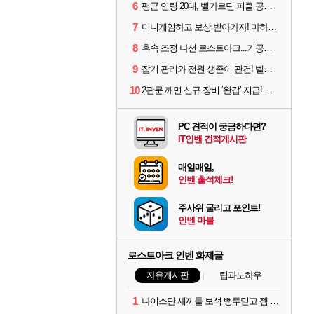
6
평균 연령 20대, 벨가르딘 퍼클 공대 '영로티'를 만나다
7
미니게임하고 보상 받아가자! 마하라카 썸머 캠프 할 일은?
8
후속 조정 나선 로스트아크...기공사, 차원술사 하향
9
잡기 관리와 전원 생존이 관건! 벨가르딘 유물 칭호 획득방법 정리
10
2관문 깨면 신규 장비 ‘완갑’ 지급! 그림자 레이드 벨가르딘 공개
PC 견적이 궁금하다면?
IT인벤 견적게시판
매일매일,
인벤 출석체크!
주사위 굴리고 포인트!
인벤 마블
로스트아크 인벤 화제글
자유게시판
팁과노하우
1
나이스단 새끼들 보석 뻥투믿고 젬 곱창난거보면 개패고싶음 ㅋㅋ