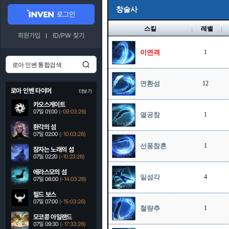
창술사
로그인
스킬
레벨
회원가입
ID/PW 찾기
이연격
1
연환섬
12
로아 인벤 타이머
더보기
카오스게이트
07일 01:00
(-09:03:25)
열공참
1
환각의 섬
07일 02:00
(-10:03:25)
선풍참혼
1
잠자는 노래의 섬
07일 02:20
(-10:23:25)
에라스모의 섬
일섬각
4
07일 06:00
(-14:03:25)
필드 보스
07일 07:00
(-15:03:25)
철량추
1
모코콩 아일랜드
07일 09:30
(-17:33:25)