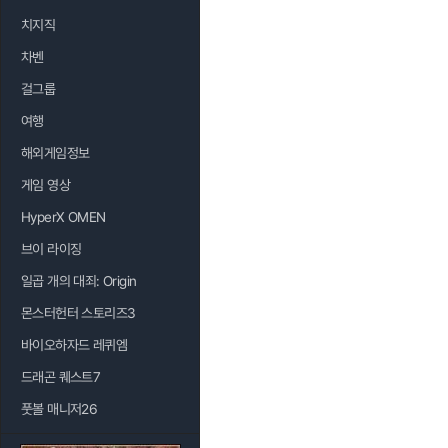
치지직
차벤
걸그룹
여행
해외게임정보
게임 영상
HyperX OMEN
브이 라이징
일곱 개의 대죄: Origin
몬스터헌터 스토리즈3
바이오하자드 레퀴엠
드래곤 퀘스트7
풋볼 매니저26