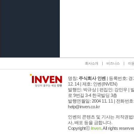
인벤 공식 미디어 파트너 및 제휴 파트너
회사소개
비즈니스
이
명칭:
주식회사 인벤
| 등록번호: 경기
12. 14 | 제호: 인벤
(INVEN)
발행인: 박규상 | 편집인: 강민우 |
발
로 9번길 3-4 한국빌딩 3층
발행연월일: 2004 11. 11 |
전화번호: 02
help@inven.co.kr
인벤의 콘텐츠 및 기사는 저작권법의
사, 배포 등을 금합니다.
Copyrightⓒ
Inven.
All rights reserve