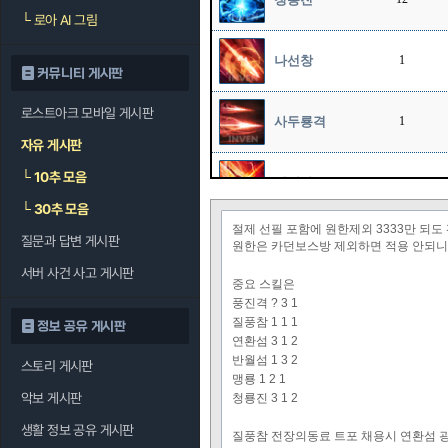
└
로아 AI 그림
나선창
1
커뮤니티 게시판
로스트아크 모바일 게시판
사두룡격
1
자유 게시판
└
10추 모음
굉열파
1
└
30추 모음
절제 선필 포함에 원한제외 3333만 되
질문과 답변 게시판
유성강천
1
원한은 카던보스방 제외하면 적용 안되
서버 사건 사고 게시판
중요 스킬은
풍진격 ? 3 1
절룡세
1
질풍참 1 1 1
정보 공유 게시판
연환섬 3 1 2
반월섬 1 3 2
스토리 게시판
적룡포
1
맹룡 1 2 1
악보 게시판
청룡진 3 1 2
생활 정보 공유 게시판
질풍참 전장의동료 트포 채용시 연환섬 