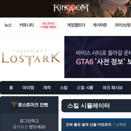
로스트아크
뉴스
커뮤니티
게임캘린더
게이머존
라이브/
기대평 이벤트
홈
아이템
제작
스킬
스킬 시뮬
아크 패시브
로스트아크 인벤
스킬 시뮬레이터
로그인하고
진짜 좋은 절제 선필 카던트리
산책중
출석보상
받으세요!