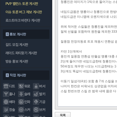
청룡진은 데미지가 1틱으로 들어가는 스
PVP 밸런스 토론 게시판
이슈 토론 버그 제보 게시판
네임드급몹은 맹룡이나 청룡진으로 한방에
네임드급은 미니맵에 오렌지색으로 나오
로스트아크 바란다 게시판
위에 적어둔 스킬들은 청룡진을 제외하면
절제 선필을 포함하며 원한을 제외한 33
홍보 게시판
질풍참 전장의동료 트포 채용시 연환섬 
길드 모집 게시판
카던 1단계에서
레이드 파티찾기 게시판
풍진격 질풍참 연환섬 반월섬 맹룡 대충
방송 홍보 게시판
2단계 들어가면 네임드급한테 청룡진이나
50퍼정도 채우면 나오는 시드급한테는 
3단계도 똑같이 네임드급한테 청룡진이나
직업 게시판
이동기 일섬각(4포) 포함 총 7개 스킬을
디트
워로
버서
나머지 한칸은 비워놔도 상관없음 어차피
스킬 한번쓰면 스킬 쓴 범위 내에 몹은 
홀나
슬레
발키
배마
인파
기공
창술
스커
브커
목록