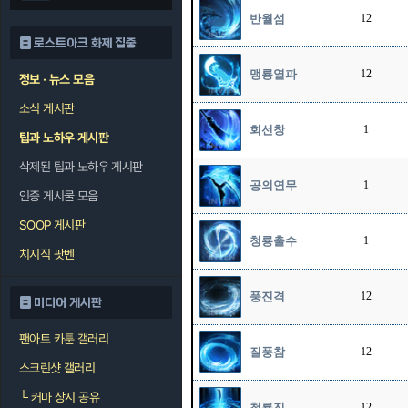
반월섬
12
로스트아크 화제 집중
맹룡열파
12
정보 · 뉴스 모음
소식 게시판
회선창
1
팁과 노하우 게시판
삭제된 팁과 노하우 게시판
공의연무
1
인증 게시물 모음
SOOP 게시판
청룡출수
1
치지직 팟벤
풍진격
12
미디어 게시판
팬아트 카툰 갤러리
질풍참
12
스크린샷 갤러리
└
커마 상시 공유
청룡진
12