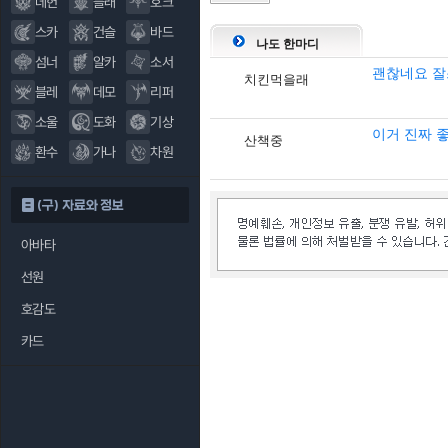
데헌
블래
호크
스카
건슬
바드
나도 한마디
섬너
알카
소서
괜찮네요 
치킨먹을래
블레
데모
리퍼
소울
도화
기상
이거 진짜 
산책중
환수
가나
차원
(구) 자료와 정보
아바타
선원
호감도
카드