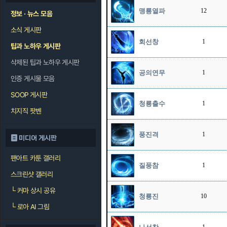
맹룡열파
12
정보 · 뉴스 모음
소식 게시판
회선창
1
팁과 노하우 게시판
삭제된 팁과 노하우 게시판
공의연무
1
인증 게시물 모음
SOOP 게시판
청룡출수
1
치지직 팟벤
풍진격
1
미디어 게시판
팬아트 카툰 갤러리
질풍참
1
스크린샷 갤러리
└
커마 상시 공유
청룡진
10
└
로아 AI 그림