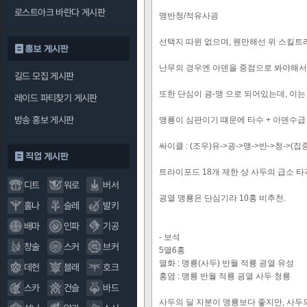
로스트아크 바란다 게시판
맹반청/적유사굉
선택지 따윈 없으며, 웬만해선 위 스킬트
홍보 게시판
난무의 경우엔 아덴을 중점으로 봐야해서 
길드 모집 게시판
또한 단심이 굉-맹 으로 되어있는데, 이는 
레이드 파티찾기 게시판
방송 홍보 게시판
맹룡이 심판이기 떄문에 타수 + 아덴수급
싸이클 : (조우)유->굉->맹->반->청->(집
직업 게시판
트라이포드 18개 제한 상 사두의 급소 타격
디트
워로
버서
굉열 맹룡은 단심기라 10홍 비추천.
홀나
슬레
발키
배마
인파
기공
- 보석
창술
스커
브커
5멸6홍
멸화 : 맹룡(사두) 반월 적룡 굉열 유성
데헌
블래
호크
홍염 : 맹룡 반월 적룡 굉열 사두 청룡
스카
건슬
바드
사두의 딜 지분이 맹룡보다 좋지만, 사두