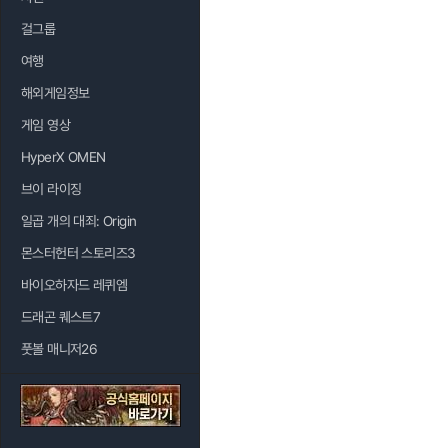
걸그룹
여행
해외게임정보
게임 영상
HyperX OMEN
브이 라이징
일곱 개의 대죄: Origin
몬스터헌터 스토리즈3
바이오하자드 레퀴엠
드래곤 퀘스트7
풋볼 매니저26