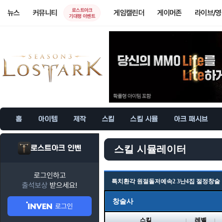
로스트아크
뉴스
커뮤니티
게임캘린더
게이머존
라이브/
기대평 이벤트
홈
아이템
제작
스킬
스킬 시뮬
아크 패시브
로스트아크 인벤
스킬 시뮬레이터
로그인하고
특치환각 원절돌저예속2 3난4집 절정창술
출석보상
받으세요!
창술사
로그인
스킬
레벨