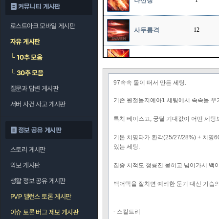
나선창
1
커뮤니티 게시판
로스트아크 모바일 게시판
사두룡격
12
자유 게시판
└
10추 모음
굉열파
12
└
30추 모음
97속속 돌이 떠서 만든 세팅.
질문과 답변 게시판
유성강천
12
기존 원절돌저예아1 세팅에서 속속돌 
서버 사건 사고 게시판
특치 베이스고, 궁딜 기대값이 어떤 세팅
절룡세
1
정보 공유 게시판
기본 치명타가 환각(25/27/28%) + 치
있는 세팅.
스토리 게시판
적룡포
12
악보 게시판
집중 치적도 청룡진 묻히고 넘어가서 백어택
생활 정보 공유 게시판
백어택을 잘치면 예리한 둔기 대신 기습의
PVP 밸런스 토론 게시판
이슈 토론 버그 제보 게시판
- 스킬트리