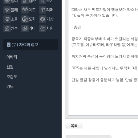
섬너
알카
소서
블레
데모
리퍼
따라서 사두 찌르기딜이 맹룡보다 약소하게
다. 둘이 큰 차이가 없습니다.
소울
도화
기상
- 총평
환수
가나
차원
궁극기 적중여부에 희비가 엇갈리는 세팅
(구) 자료와 정보
(프로켈, 아슈타로테, 라우리엘 등)에게
특치캐릭 특성상 움직임이 느려서 회피에
아바타
선원
DPS는 다른 세팅에 밀리지만 무력화 3용
호감도
단심 쿨감 활용이 충분히 가능함. 단심 
카드
목록