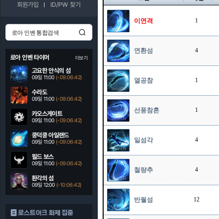
회원가입
ID/PW 찾기
이연격
1
연환섬
4
로아 인벤 타이머
더보기
고요한 안식의 섬
09일 11:00
(-09:06:41)
열공참
1
수라도
09일 11:00
(-09:06:41)
선풍참혼
1
카오스게이트
09일 11:00
(-09:06:41)
쿵덕쿵 아일랜드
일섬각
4
09일 11:00
(-09:06:41)
필드 보스
09일 11:00
(-09:06:41)
철량추
4
환각의 섬
09일 12:00
(-10:06:41)
반월섬
12
로스트아크 화제 집중