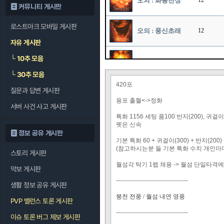
오의 : 화룡천상
12
커뮤니티 게시판
로스트아크 모바일 게시판
오의 : 풍신초래
12
자유 게시판
└
10추 모음
오의 : 폭쇄진
12
└
30추 모음
420포
오의 : 창룡패황
질문과 답변 게시판
1
권
용포 출혈<->정화
서버 사건 사고 게시판
특화 1156 세팅 품100 반지(200), 귀걸이(
펫은 신속
정보 공유 게시판
기본 특화 60 + 귀걸이(300) + 반지(200) 
(참고하시는분 들 기본 특화 수치 개인마
스토리 게시판
월섬각 탁기 1렙 채용 -> 월섬 단일타격
악보 게시판
------------------------------------
생활 정보 공유 게시판
붕천 전풍 / 월섬 내연 영풍
PVP 밸런스 토론 게시판
------------------------------------
이슈 토론 버그 제보 게시판