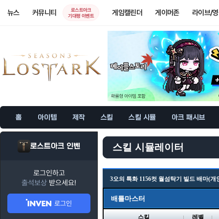
로스트아크
뉴스
커뮤니티
게임캘린더
게이머존
라이브/
기대평 이벤트
홈
아이템
제작
스킬
스킬 시뮬
아크 패시브
로스트아크 인벤
스킬 시뮬레이터
로그인하고
3오의 특화 1156컷 월섬탁기 빌드 배마(개
출석보상
받으세요!
배틀마스터
로그인
스킬
레벨