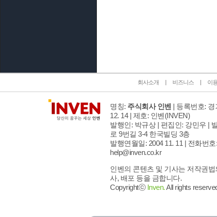
인벤 공식 미디어 파트너 및 제휴 파트너
회사소개
비즈니스
이
명칭:
주식회사 인벤
| 등록번호: 경기
12. 14 | 제호: 인벤
(INVEN)
발행인: 박규상 | 편집인: 강민우 |
발
로 9번길 3-4 한국빌딩 3층
발행연월일: 2004 11. 11 |
전화번호: 02
help@inven.co.kr
인벤의 콘텐츠 및 기사는 저작권법의
사, 배포 등을 금합니다.
Copyrightⓒ
Inven.
All rights reserve