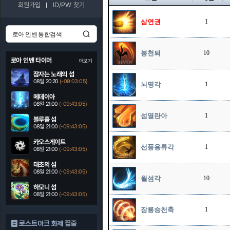
회원가입
ID/PW 찾기
삼연권
1
붕천퇴
10
로아 인벤 타이머
더보기
잠자는 노래의 섬
08일 20:20
(-09:03:04)
뇌명각
1
메데이아
08일 21:00
(-09:43:04)
섬열란아
1
블루홀 섬
08일 21:00
(-09:43:04)
카오스게이트
선풍용류각
1
08일 21:00
(-09:43:04)
태초의 섬
08일 21:00
(-09:43:04)
월섬각
10
하모니 섬
08일 21:00
(-09:43:04)
잠룡승천축
1
로스트아크 화제 집중