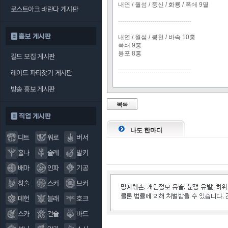
내연 / 월섬 / 풍신 / 화룡 / 폭쇄 9멸
로스트아크 바란다 게시판
------------------------------------
홍보 게시판
내연 / 월섬 / 붕천 / 바속 10홍
폭쇄 9홍
용포 8홍
길드 모집 게시판
------------------------------------
레이드 파티찾기 게시판
방송 홍보 게시판
목록
직업 게시판
나도 한마디
디트
워로
버서
홀나
슬레
발키
배마
인파
기공
창술
스커
브커
데헌
블래
호크
스카
건슬
바드