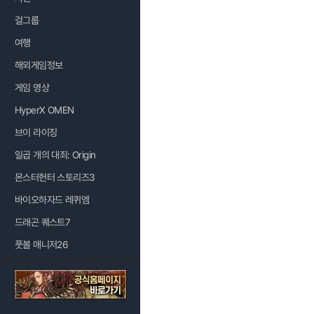
걸그룹
여행
해외게임정보
게임 영상
HyperX OMEN
브이 라이징
일곱 개의 대죄: Origin
몬스터헌터 스토리즈3
바이오하자드 레퀴엠
드래곤 퀘스트7
풋볼 매니저26