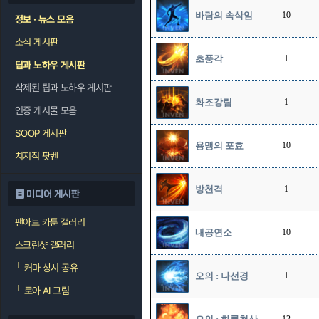
바람의 속삭임
10
정보 · 뉴스 모음
소식 게시판
초풍각
1
팁과 노하우 게시판
삭제된 팁과 노하우 게시판
화조강림
1
인증 게시물 모음
SOOP 게시판
용맹의 포효
10
치지직 팟벤
방천격
1
미디어 게시판
팬아트 카툰 갤러리
내공연소
10
스크린샷 갤러리
└
커마 상시 공유
오의 : 나선경
1
└
로아 AI 그림