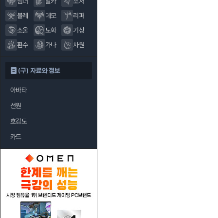
섬너
알카
소서
블레
데모
리퍼
소울
도화
기상
환수
가나
차원
(구) 자료와 정보
아바타
선원
호감도
카드