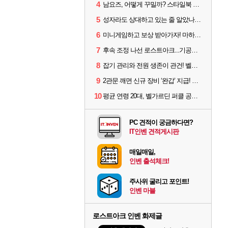
4
남요즈, 어떻게 꾸밀까? 스타일북 인기 차원술사 커스터마이즈
5
성자라도 상대하고 있는 줄 알았나? 벨가르딘 이모저모
6
미니게임하고 보상 받아가자! 마하라카 썸머 캠프 할 일은?
7
후속 조정 나선 로스트아크...기공사, 차원술사 하향
8
잡기 관리와 전원 생존이 관건! 벨가르딘 유물 칭호 획득방법 정리
9
2관문 깨면 신규 장비 ‘완갑’ 지급! 그림자 레이드 벨가르딘 공개
10
평균 연령 20대, 벨가르딘 퍼클 공대 '영로티'를 만나다
PC 견적이 궁금하다면?
IT인벤 견적게시판
매일매일,
인벤 출석체크!
주사위 굴리고 포인트!
인벤 마블
로스트아크 인벤 화제글