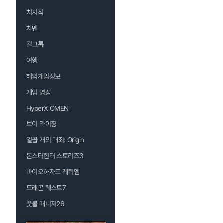
치지직
차벤
걸그룹
여행
해외게임정보
게임 영상
HyperX OMEN
브이 라이징
일곱 개의 대죄: Origin
몬스터헌터 스토리즈3
바이오하자드 레퀴엠
드래곤 퀘스트7
풋볼 매니저26