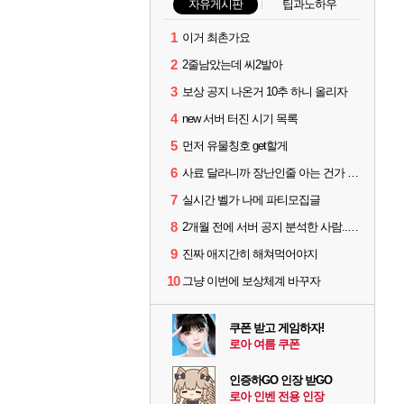
자유게시판
팁과노하우
1
이거 최촌가요
2
2줄남았는데 씨2발아
3
보상 공지 나온거 10추 하니 올리자
4
new 서버 터진 시기 목록
5
먼저 유물칭호 get할게
6
사료 달라니까 장난인줄 아는 건가 ㅋㅋ
7
실시간 벨가 나메 파티모집글
8
2개월 전에 서버 공지 분석한 사람...jpg
9
진짜 애지간히 해쳐먹어야지
10
그냥 이번에 보상체계 바꾸자
쿠폰 받고 게임하자!
로아 여름 쿠폰
인증하GO 인장 받GO
로아 인벤 전용 인장