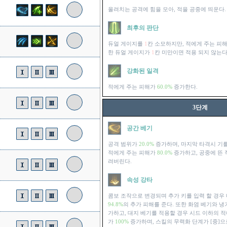
올려치는 공격에 힘을 모아, 적을 공중에 띄운다.
최후의 판단
듀얼 게이지를
1
칸 소모하지만, 적에게 주는 피
한 듀얼 게이지가
1
칸 미만이면 적용 되지 않는다
강화된 일격
적에게 주는 피해가
60.0%
증가한다.
3단계
공간 베기
공격 범위가
20.0%
증가하며, 마지막 타격시 기를
적에게 주는 피해가
80.0%
증가하고, 공중에 뜬 
려버린다.
속성 강타
콤보 조작으로 변경되며 추가 키를 입력 할 경우
94.8%
의 추가 피해를 준다. 또한 화염 베기와 
가하고, 대지 베기를 적용할 경우 시드 이하의 적
가
100%
증가하며, 스킬의 무력화 단계가 [중]으