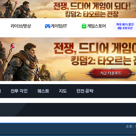
X
최대 90% 할인
라이브/영상
게이밍/IT
게임스토어
8월 프로모션
브
전투 각인
퀘스트
지도
던전 공략
조회 : 