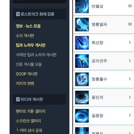
반월섬
10
로스트아크 화제 집중
맹룡열파
10
정보 · 뉴스 모음
소식 게시판
회선창
1
팁과 노하우 게시판
삭제된 팁과 노하우 게시판
공의연무
1
인증 게시물 모음
SOOP 게시판
청룡출수
1
치지직 팟벤
풍진격
1
미디어 게시판
팬아트 카툰 갤러리
질풍참
1
스크린샷 갤러리
└
커마 상시 공유
청룡진
1