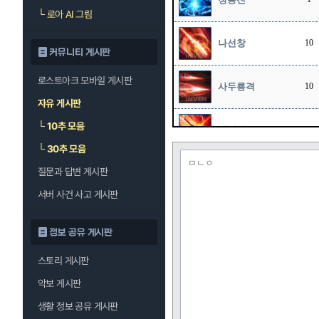
└
로아 AI 그림
나선창
10
커뮤니티 게시판
로스트아크 모바일 게시판
사두룡격
10
자유 게시판
└
10추 모음
굉열파
10
└
30추 모음
ㅁㄴㅇ
질문과 답변 게시판
유성강천
1
서버 사건 사고 게시판
절룡세
1
정보 공유 게시판
스토리 게시판
적룡포
1
악보 게시판
생활 정보 공유 게시판