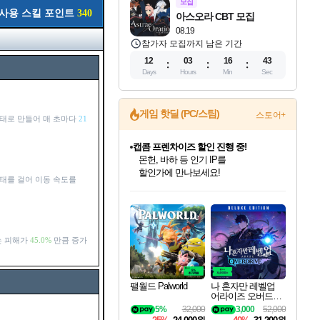
모집
사용 스킬 포인트
340
아스오라 CBT 모집
08.19
참가자 모집까지 남은 기간
12
03
16
42
Days
Hours
Min
Sec
게임 핫딜 (PC/스팀)
스토어+
상태로 만들어 매 초마다
21
캡콤 프렌차이즈 할인 진행 중!
몬헌, 바하 등 인기 IP를
할인가에 만나보세요!
상태를 걸어 이동 속도를
인벤게임즈 8월 특별 할인!
드래곤소드: 어웨이크닝 입점!
문명 7 특별 할인!
귀무자: 검의 길 예약 판매 중!
비스트 오브 리인카네이션 정식 출시!
커세어 코브 출시 기념 할인!
더 렐릭 퍼스트 가디언 정식 출시
베데스다 40주년 기념 할인 중!
마블 투혼 파이팅 소울즈 예약 판매 중!
캡콤 일부 상품 상시 할인
스타워즈 은하계 레이서
로블록스 기프트 카드 공식 입점
인기 퍼블리셔 모음!
스팀으로 만나는 드래곤소드!
조선&고려 DLC 출시 예정
10% 할인과
게임프릭 신작 IP
해적'섬'을 발전시키자!
설화x하드코어 액션!
베데스다의 명작들을
마블 히어로 총 출동&화려한 격투!
몬헌 와일즈 & 드래곤즈 도그마2
인벤게임즈에서 10% 추가 적립
Robux를 가장 안전하고
최대 90% 할인가를 만나보세요!
네이버혜택과 함께 만나보세요!
50%할인&추가 적립까지!
이니&베니 혜택까지!
네이버 혜택가와 함께 예약하세요!
할인&네이버혜택으로 만나보세요!
네이버페이 혜택과 만나보세요!
40주년 프로모션으로 만나보세요!
네이버 포인트 혜택까지!
일부 에디션 상시 할인!
혜택으로 예약 판매 중
편안하게 충전하세요
는 피해가
45.0%
만큼 증가
팰월드 Palworld
나 혼자만 레벨업
어라이즈 오버드라
이브 디럭스 에디션
5%
32,000
3,000
52,000
Solo Leveling Arise