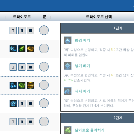
벨
트라이포드
룬
트라이포드 선택
1단계
화염 베기
[화] 속성으로 변경되고, 적중 시
5.0
초간 화상 
의 피해를 입힌다.
냉기 베기
[수] 속성으로 변경되고, 적중 시
6.0
초간 냉기 
46.2%
감소시킨다.
대지 베기
[토] 속성으로 변경되고, 시드 이하의 적에게 주
하며, 무력화 단계 [하]가 부여된다.
2단계
날카로운 올려치기