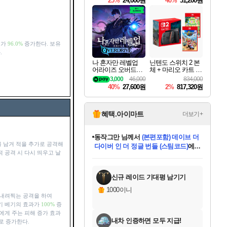
25%
24,000원
40%
31,200원
Overdrive Deluxe Edi
tion
해가
96.0%
증가한다. 보유
.
나 혼자만 레벨업
닌텐도 스위치 2 본
어라이즈 오버드라
체 + 마리오 카트 월
이브 Solo Leveling A
드 + 포켓몬 포코피
3,000
46,000
834,000
rise
아 번들
40%
27,600원
2%
817,320원
혜택.아이마트
더보기+
동작그만
님께서
(본편포함) 데이브 더
 남겨 적을 추가로 공격해
다이버 인 더 정글 번들 (스팀코드)
에
적 공격 시 다시 띄우고 날
미오몬도
아기쿠키
eksxo
칠부
설레임v
어느덧
당첨되셨습니다.
영웅97
우는무
유리별
나무아래쉼터
달빛아이
밍끼
해무
스태지
안드레아
어느날
꺽다리아조씨
농업코코
꾸링내
님께서
님께서
님께서
님께서
님께서
님께서
님께서
님께서
님께서
님께서
님께서
님께서
님께서
님께서
님께서
님께서
님께서
네이버페이 1만원
로블록스 기프트카드
엘든 링 밤의 통치자
님께서
님께서
디스코 엘리시움 최종판
엘든 링 밤의 통치자
네이버페이 1만원
로블록스 기프트카드
(본편포함) 데이브 더
네이버페이 1만원
로블록스 기프트카드
인투 더 브리치
로블록스 기프트카드
엘든 링 밤의 통치자
(본편포함) 데이브 더
드래곤 퀘스트 XI S
파이어걸 핵 앤
몬스터 헌터 라이즈 +
로블록스
로블록스
디럭스 에디션 (스팀코드)
다이버 인 더 정글 번들 (스팀코드)
(스팀코드)
교환권
1만원권
디럭스 에디션 (스팀코드)
(스팀코드)
교환권
1만원권
기프트카드 1만 5천원권
지나간 시간을 찾아서 데피니티브
2만원권
디럭스 에디션 (스팀코드)
다이버 인 더 정글 번들 (스팀코드)
스플래시 레스큐 DX (스팀코드)
교환권
기프트카드 1만원권
선브레이크 (스팀코드)
8천원권
에 당첨되셨습니다.
에 당첨되셨습니다.
에 당첨되셨습니다.
에 당첨되셨습니다.
에 당첨되셨습니다.
를 교환.
를 교환.
에 당첨되셨습니다.
에 당첨되셨습니다.
에
를 교환.
를 교환.
에
에
에
에
에
에
당첨되셨습니다.
당첨되셨습니다.
당첨되셨습니다.
에디션 (스팀코드)
당첨되셨습니다.
당첨되셨습니다.
당첨되셨습니다.
당첨되셨습니다.
를 교환.
신규 레이드 기대평 남기기
1000이니
 내려찍는 공격을 하여
냉기 베기의 효과가
100%
증
에게 주는 피해 증가 효과
내차 인증하면 모두 지급!
로 증가한다.