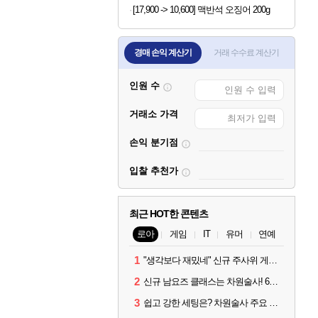
[17,900 -> 10,600] 맥반석 오징어 200g
경매 손익 계산기
거래 수수료 계산기
인원 수
거래소 가격
손익 분기점
입찰 추천가
최근 HOT한 콘텐츠
로아
게임
IT
유머
연예
1
"생각보다 재밌네" 신규 주사위 게임 티카투카 호평
2
신규 남요즈 클래스는 차원술사! 6월 20일 로아온 썸머 정리
3
쉽고 강한 세팅은? 차원술사 주요 빌드와 스킬 코드