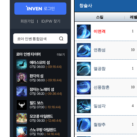
창술사
로그인
스킬
레
회원가입
ID/PW 찾기
이연격
1
연환섬
10
로아 인벤 타이머
더보기
에라스모의 섬
07일 06:00
(-09:16:43)
열공참
1
환각의 섬
07일 06:00
(-09:16:43)
선풍참혼
10
잠자는 노래의 섬
07일 06:20
(-09:36:43)
필드 보스
일섬각
4
07일 07:00
(-10:16:43)
모코콩 아일랜드
07일 09:30
(-12:46:43)
철량추
1
스노우팡 아일랜드
07일 11:00
(-14:16:43)