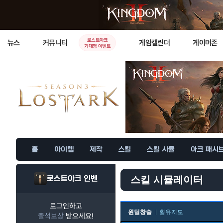
로스트아크
뉴스
커뮤니티
게임캘린더
게이머존
기대평 이벤트
홈
아이템
제작
스킬
스킬 시뮬
아크 패시
로스트아크 인벤
스킬 시뮬레이터
로그인하고
원딜창술
횡유지도
출석보상
받으세요!