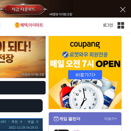
혜택.아이마트
로그인
인
벤
전
체
사
이
트
맵
게임 캘린더
더보기+
1493
추천 : 0
댓글 : 0
2022-12-29 14:29:51