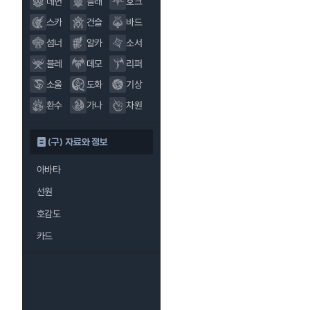
데헌
블래
호크
스카
건슬
바드
섬너
알카
소서
블레
데모
리퍼
소울
도화
기상
환수
가나
차원
(구) 자료와 정보
아바타
선원
호감도
카드