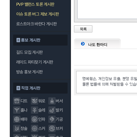
PVP 밸런스 토론 게시판
이슈 토론 버그 제보 게시판
로스트아크 바란다 게시판
목록
홍보 게시판
나도 한마디
길드 모집 게시판
레이드 파티찾기 게시판
방송 홍보 게시판
직업 게시판
디트
워로
버서
홀나
슬레
발키
배마
인파
기공
창술
스커
브커