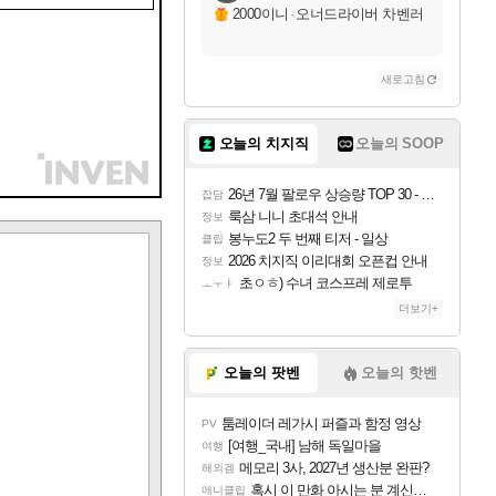
2000이니
·
오너드라이버 차벤러
새로고침
오늘의 치지직
오늘의 SOOP
26년 7월 팔로우 상승량 TOP 30 - 월간 치지직
잡담
룩삼 니니 초대석 안내
정보
봉누도2 두 번째 티저 - 일상
클립
2026 치지직 이리대회 오픈컵 안내
정보
초ㅇㅎ) 수녀 코스프레 제로투
ㅗㅜㅑ
더보기+
오늘의 팟벤
오늘의 핫벤
툼레이더 레가시 퍼즐과 함정 영상
PV
[여행_국내] 남해 독일마을
여행
메모리 3사, 2027년 생산분 완판?
해외겜
혹시 이 만화 아시는 분 계신가요
애니클립