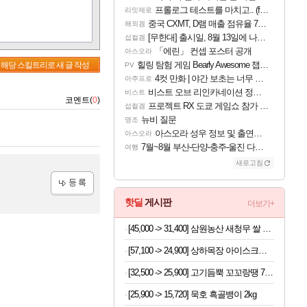
프롤로그 테스트를 마치고.. (feat. 리아)
리밋제로
중국 CXMT, D램 매출 점유율 7%…글로벌 4위로 부상
해외겜
[무한대] 출시일, 8월 13일에 나오나
섭컬겜
「에린」 컨셉 포스터 공개
아스오라
힐링 탐험 게임 Bearly Awesome 챕터 1 트레일러
해당 스킬트리로 새 글 작성
PV
4컷 만화 | 야간 보초는 너무 힘들어
아주프로
비스트 오브 리인카네이션 정보/공략글 모음
비스트
코멘트(
0
)
프로젝트 RX 도쿄 게임쇼 참가 결정
섭컬겜
뉴비 질문
명조
아스오라 성우 정보 및 출연작 모음
아스오라
7월~8월 부산-단양-충주-울진 다녀왔어요~
여행
새로고침
등록
핫딜
게시판
더보기+
[45,000 -> 31,400] 삼원농산 새청무 쌀 상등급 10kg
[57,100 -> 24,900] 상하목장 아이스크림 8개 (초코+프로즌그릭요거트+바이오요거트파르페)
[32,500 -> 25,900] 고기듬뿍 꼬꼬랑땡 700g x 3개
[25,900 -> 15,720] 묵호 흑골뱅이 2kg