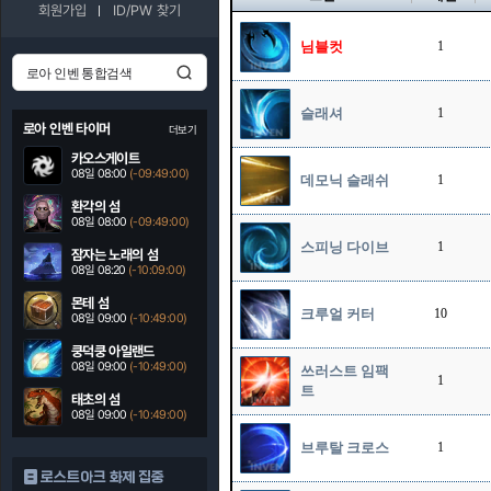
회원가입
ID/PW 찾기
님블컷
1
슬래셔
1
로아 인벤 타이머
더보기
카오스게이트
08일 08:00
(-09:48:59)
데모닉 슬래쉬
1
환각의 섬
08일 08:00
(-09:48:59)
스피닝 다이브
1
잠자는 노래의 섬
08일 08:20
(-10:08:59)
몬테 섬
크루얼 커터
10
08일 09:00
(-10:48:59)
쿵덕쿵 아일랜드
08일 09:00
(-10:48:59)
쓰러스트 임팩
1
트
태초의 섬
08일 09:00
(-10:48:59)
브루탈 크로스
1
로스트아크 화제 집중