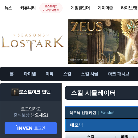
로스트아크
뉴스
커뮤니티
게임캘린더
게이머존
라이브/
기대평 이벤트
홈
아이템
제작
스킬
스킬 시뮬
아크 패시브
로스트아크 인벤
스킬 시뮬레이터
로그인하고
억모닉 선필카던
Vanished
출석보상
받으세요!
데모닉
로그인
스킬
레벨