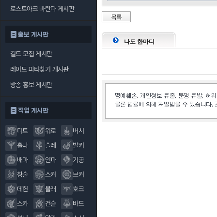
로스트아크 바란다 게시판
목록
리프 블로우
홍보 게시판
나도 한마디
블러드 매서커
길드 모집 게시판
레이드 파티찾기 게시판
블러드 볼텍스
방송 홍보 게시판
블러드 피어싱
직업 게시판
디트
워로
버서
홀나
슬레
발키
배마
인파
기공
창술
스커
브커
데헌
블래
호크
스카
건슬
바드