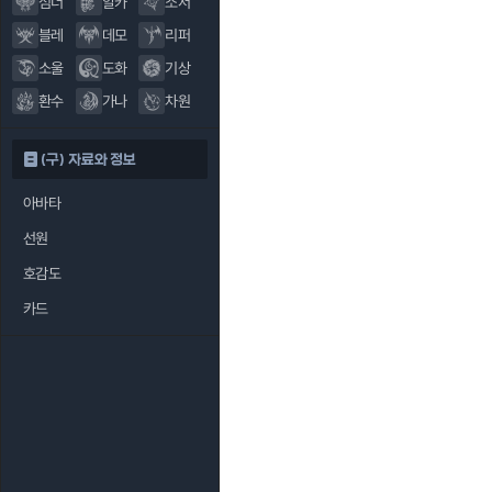
섬너
알카
소서
블레
데모
리퍼
소울
도화
기상
환수
가나
차원
(구) 자료와 정보
아바타
선원
호감도
카드