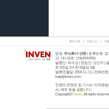
인벤 공식 미디어 파트너 및 제휴 파트너
회사소개
비즈니스
이
명칭:
주식회사 인벤
| 등록번호: 경기
12. 14 | 제호: 인벤
(INVEN)
발행인: 박규상 | 편집인: 강민우 |
발
로 9번길 3-4 한국빌딩 3층
발행연월일: 2004 11. 11 |
전화번호: 02
help@inven.co.kr
인벤의 콘텐츠 및 기사는 저작권법의
사, 배포 등을 금합니다.
Copyrightⓒ
Inven.
All rights reserve