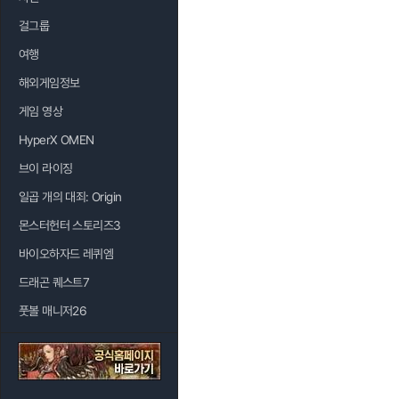
걸그룹
여행
해외게임정보
게임 영상
HyperX OMEN
브이 라이징
일곱 개의 대죄: Origin
몬스터헌터 스토리즈3
바이오하자드 레퀴엠
드래곤 퀘스트7
풋볼 매니저26