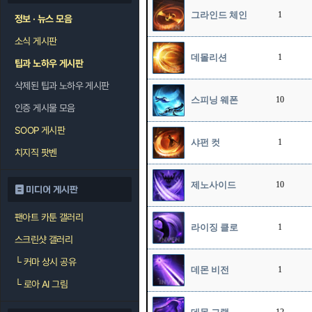
그라인드 체인
1
정보 · 뉴스 모음
소식 게시판
데몰리션
1
팁과 노하우 게시판
삭제된 팁과 노하우 게시판
스피닝 웨폰
10
인증 게시물 모음
SOOP 게시판
샤펀 컷
1
치지직 팟벤
제노사이드
10
미디어 게시판
팬아트 카툰 갤러리
라이징 클로
1
스크린샷 갤러리
└
커마 상시 공유
데몬 비전
1
└
로아 AI 그림