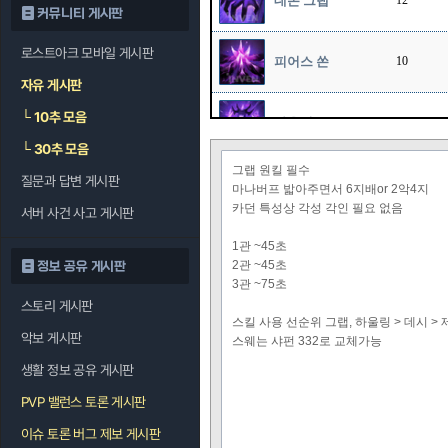
데몬 그랩
12
커뮤니티 게시판
로스트아크 모바일 게시판
피어스 쏜
10
자유 게시판
└
10추 모음
하울링
12
└
30추 모음
그랩 원킬 필수
질문과 답변 게시판
데시메이트
12
마나버프 밟아주면서 6지배or 2악4지
카던 특성상 각성 각인 필요 없음
서버 사건 사고 게시판
루인 러쉬
1관 ~45초
2관 ~45초
정보 공유 게시판
3관 ~75초
스토리 게시판
데스 클로
스킬 사용 선순위 그랩, 하울링 > 데시 > 제
악보 게시판
스웨는 샤펀 332로 교체가능
디스트럭션
생활 정보 공유 게시판
PVP 밸런스 토론 게시판
고어 블리딩
이슈 토론 버그 제보 게시판